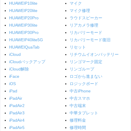
HUAWEIP10lite
マイク
HUAWEIP20lite
マイク修理
HUAWEIP20Pro
ラウドスピーカー
HUAWEIP30lite
リアカメラ修理
HUAWEIP30Pro
リカバリーモード
HUAWEIP40lite5G
リカバリーモード復旧
HUAWEIQuaTab
リセット
iCloud
リチウムイオンバッテリー
iCloudバックアップ
リンゴマーク固定
iCloud解除
リンゴループ
iFace
ロゴから進まない
iOS
ロジックボード
iPad
中古iPhone
iPadAir
中古スマホ
iPadAir2
中古端末
iPadAir3
中華タブレット
iPadAir4
修理料金
iPadAir5
修理時間