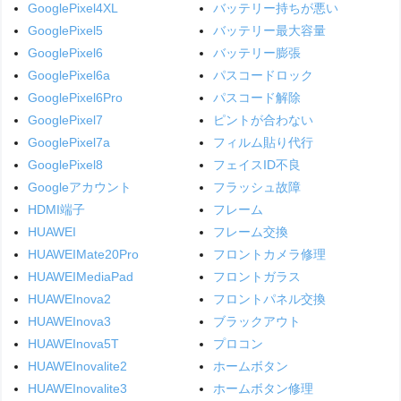
GooglePixel4XL
バッテリー持ちが悪い
GooglePixel5
バッテリー最大容量
GooglePixel6
バッテリー膨張
GooglePixel6a
パスコードロック
GooglePixel6Pro
パスコード解除
GooglePixel7
ピントが合わない
GooglePixel7a
フィルム貼り代行
GooglePixel8
フェイスID不良
Googleアカウント
フラッシュ故障
HDMI端子
フレーム
HUAWEI
フレーム交換
HUAWEIMate20Pro
フロントカメラ修理
HUAWEIMediaPad
フロントガラス
HUAWEInova2
フロントパネル交換
HUAWEInova3
ブラックアウト
HUAWEInova5T
プロコン
HUAWEInovalite2
ホームボタン
HUAWEInovalite3
ホームボタン修理