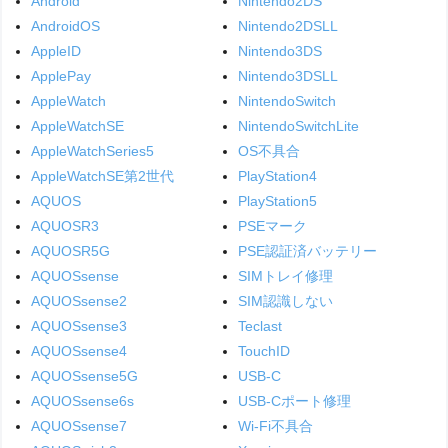
Android
Nintendo2DS
AndroidOS
Nintendo2DSLL
AppleID
Nintendo3DS
ApplePay
Nintendo3DSLL
AppleWatch
NintendoSwitch
AppleWatchSE
NintendoSwitchLite
AppleWatchSeries5
OS不具合
AppleWatchSE第2世代
PlayStation4
AQUOS
PlayStation5
AQUOSR3
PSEマーク
AQUOSR5G
PSE認証済バッテリー
AQUOSsense
SIMトレイ修理
AQUOSsense2
SIM認識しない
AQUOSsense3
Teclast
AQUOSsense4
TouchID
AQUOSsense5G
USB-C
AQUOSsense6s
USB-Cポート修理
AQUOSsense7
Wi-Fi不具合