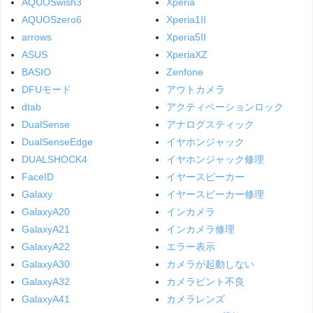
AQUOSwish3
Xperia
AQUOSzero6
Xperia1II
arrows
Xperia5II
ASUS
XperiaXZ
BASIO
Zenfone
DFUモード
アウトカメラ
dtab
アクティベーションロック
DualSense
アナログスティック
DualSenseEdge
イヤホンジャック
DUALSHOCK4
イヤホンジャック修理
FaceID
イヤースピーカー
Galaxy
イヤースピーカー修理
GalaxyA20
インカメラ
GalaxyA21
インカメラ修理
GalaxyA22
エラー表示
GalaxyA30
カメラが起動しない
GalaxyA32
カメラピント不良
GalaxyA41
カメラレンズ