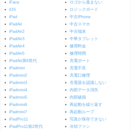
iFace
ロゴから進まない
iOS
ロジックボード
iPad
中古iPhone
iPadAir
中古スマホ
iPadAir2
中古端末
iPadAir3
中華タブレット
iPadAir4
修理料金
iPadAir5
修理時間
iPadAir第6世代
充電ポート
iPadmini
充電不良
iPadmini2
充電口修理
iPadmini3
充電器を認識しない
iPadmini4
内部データ消失
iPadmini5
内部破損
iPadmini6
再起動を繰り返す
iPadmini7
再起動ループ
iPadPro11
写真が保存できない
iPadPro11第2世代
冷却ファン