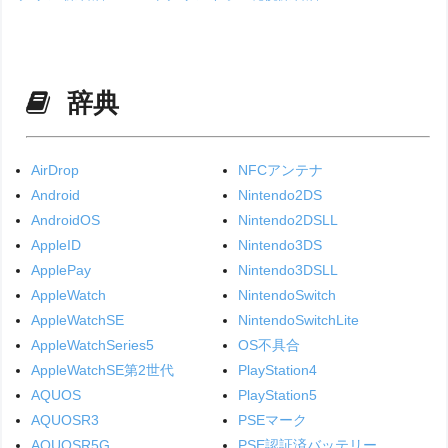
辞典
AirDrop
NFCアンテナ
Android
Nintendo2DS
AndroidOS
Nintendo2DSLL
AppleID
Nintendo3DS
ApplePay
Nintendo3DSLL
AppleWatch
NintendoSwitch
AppleWatchSE
NintendoSwitchLite
AppleWatchSeries5
OS不具合
AppleWatchSE第2世代
PlayStation4
AQUOS
PlayStation5
AQUOSR3
PSEマーク
AQUOSR5G
PSE認証済バッテリー