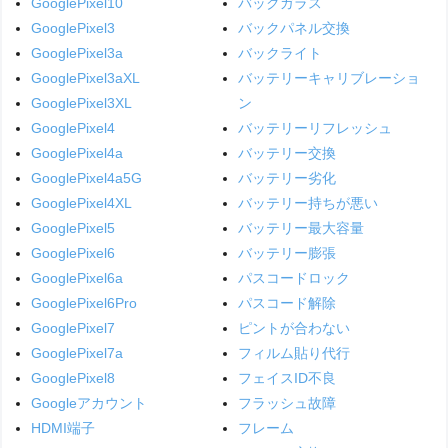
GooglePixel10
バックガラス
GooglePixel3
バックパネル交換
GooglePixel3a
バックライト
GooglePixel3aXL
バッテリーキャリブレーショ
GooglePixel3XL
ン
GooglePixel4
バッテリーリフレッシュ
GooglePixel4a
バッテリー交換
GooglePixel4a5G
バッテリー劣化
GooglePixel4XL
バッテリー持ちが悪い
GooglePixel5
バッテリー最大容量
GooglePixel6
バッテリー膨張
GooglePixel6a
パスコードロック
GooglePixel6Pro
パスコード解除
GooglePixel7
ピントが合わない
GooglePixel7a
フィルム貼り代行
GooglePixel8
フェイスID不良
Googleアカウント
フラッシュ故障
HDMI端子
フレーム