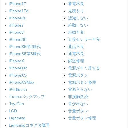
iPhone17
蓄電不良
iPhone17e
見積もり
iPhone6s
認識しない
iPhone7
起動しない
iPhone8
起動不良
iPhoneSE
近接センサー不良
iPhoneSE第2世代
通話不良
iPhoneSE第3世代
通電不良
iPhoneX
郵送修理
iPhoneXR
電源がすぐ落ちる
iPhoneXS
電源ボタン
iPhoneXSMax
電源ボタン修理
iPodtouch
電源入らない
iTunesバックアップ
非接触決済
Joy-Con
音が出ない
LCD
音量ボタン
Lightning
音量ボタン修理
Lightningコネクタ修理