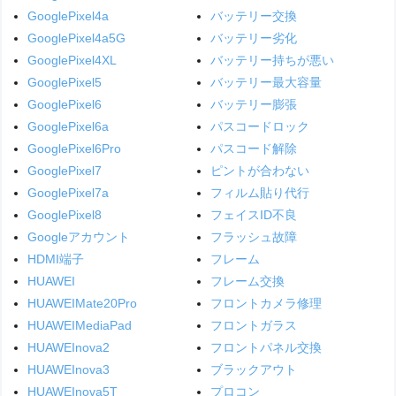
GooglePixel4a
バッテリー交換
GooglePixel4a5G
バッテリー劣化
GooglePixel4XL
バッテリー持ちが悪い
GooglePixel5
バッテリー最大容量
GooglePixel6
バッテリー膨張
GooglePixel6a
パスコードロック
GooglePixel6Pro
パスコード解除
GooglePixel7
ピントが合わない
GooglePixel7a
フィルム貼り代行
GooglePixel8
フェイスID不良
Googleアカウント
フラッシュ故障
HDMI端子
フレーム
HUAWEI
フレーム交換
HUAWEIMate20Pro
フロントカメラ修理
HUAWEIMediaPad
フロントガラス
HUAWEInova2
フロントパネル交換
HUAWEInova3
ブラックアウト
HUAWEInova5T
プロコン