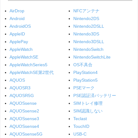
AirDrop
NFCアンテナ
Android
Nintendo2DS
AndroidOS
Nintendo2DSLL
AppleID
Nintendo3DS
ApplePay
Nintendo3DSLL
AppleWatch
NintendoSwitch
AppleWatchSE
NintendoSwitchLite
AppleWatchSeries5
OS不具合
AppleWatchSE第2世代
PlayStation4
AQUOS
PlayStation5
AQUOSR3
PSEマーク
AQUOSR5G
PSE認証済バッテリー
AQUOSsense
SIMトレイ修理
AQUOSsense2
SIM認識しない
AQUOSsense3
Teclast
AQUOSsense4
TouchID
AQUOSsense5G
USB-C