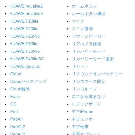
HUAWEInovalite2
ホームボタン
HUAWEInovalite3
ホームボタン修理
HUAWEIP10lite
マイク
HUAWEIP20lite
マイク修理
HUAWEIP20Pro
ラウドスピーカー
HUAWEIP30lite
リアカメラ修理
HUAWEIP30Pro
リカバリーモード
HUAWEIP40lite5G
リカバリーモード復旧
HUAWEIQuaTab
リセット
iCloud
リチウムイオンバッテリー
iCloudバックアップ
リンゴマーク固定
iCloud解除
リンゴループ
iFace
ロゴから進まない
iOS
ロジックボード
iPad
中古iPhone
iPadAir
中古スマホ
iPadAir2
中古端末
iPadAir3
中華タブレット