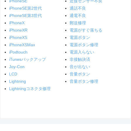
iPhoneSE
近接センサー不良
iPhoneSE第2世代
通話不良
iPhoneSE第3世代
通電不良
iPhoneX
郵送修理
iPhoneXR
電源がすぐ落ちる
iPhoneXS
電源ボタン
iPhoneXSMax
電源ボタン修理
iPodtouch
電源入らない
iTunesバックアップ
非接触決済
Joy-Con
音が出ない
LCD
音量ボタン
Lightning
音量ボタン修理
Lightningコネクタ修理