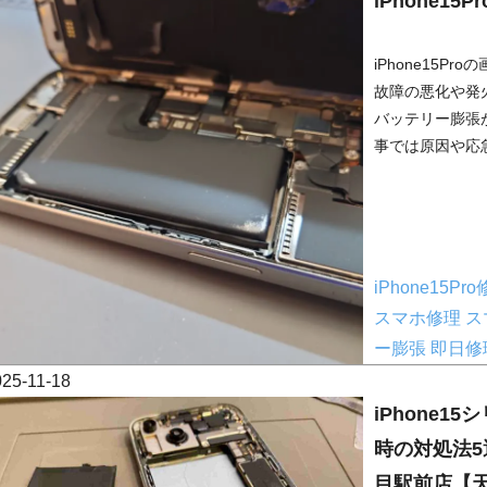
iPhone1
iPhone15
故障の悪化や発
バッテリー膨張
事では原因や応急
iPhone15Pr
スマホ修理
ス
ー膨張
即日修
025-11-18
iPhone
時の対処法5
目駅前店【