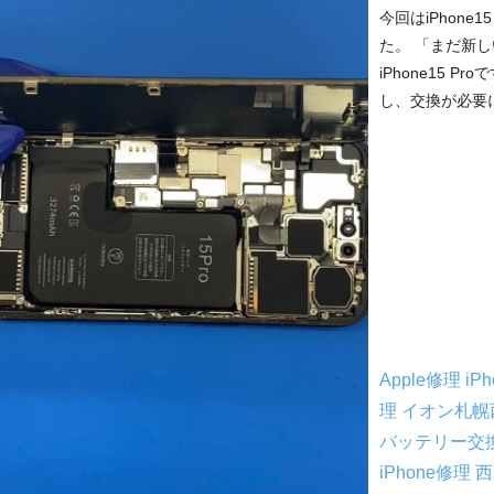
今回はiPhone
た。 「まだ新
iPhone15 
し、交換が必要に
Apple修理
iP
理
イオン札幌
バッテリー交
iPhone修理
西