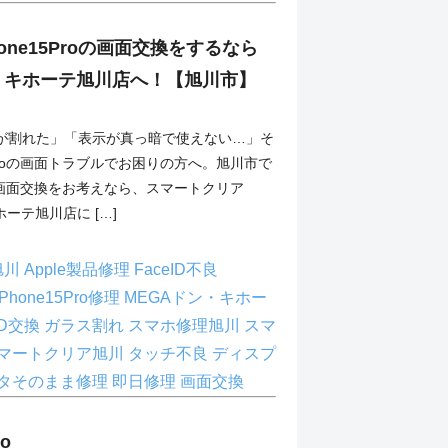
one15Proの画面交換をするなら
・キホーテ旭川店へ！【旭川市】
が割れた」「表示が真っ暗で使えない…」そ
15Proの画面トラブルでお困りの方へ。旭川市で
Proの画面交換をお考えなら、スマートクリア
ホーテ旭川店に […]
理旭川
Apple製品修理
FaceID不良
iPhone15Pro修理
MEGAドン・キホー
ED交換
ガラス割れ
スマホ修理旭川
スマ
マートクリア旭川
タッチ不良
ディスプ
タそのまま修理
即日修理
画面交換
ro