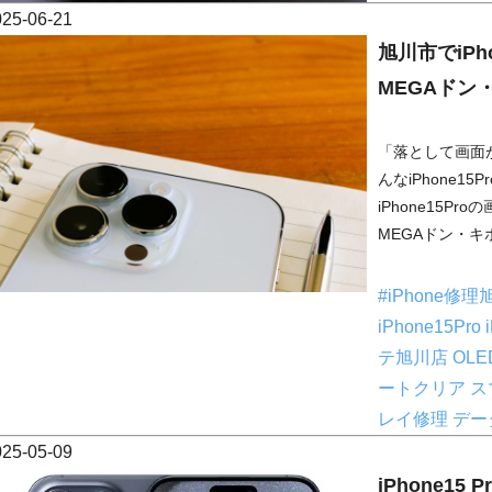
025-06-21
旭川市でiPh
MEGAドン
「落として画面
んなiPhone
iPhone15
MEGAドン・キ
#iPhone修
iPhone15Pro
テ旭川店
OL
ートクリア
ス
レイ修理
デー
025-05-09
iPhone15 P