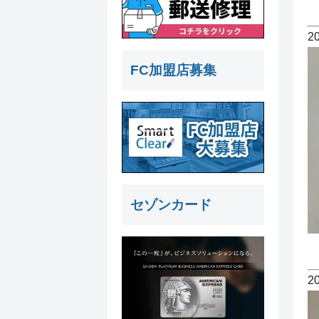
2
FC加盟店募集
セゾンカード
2