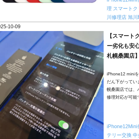
理
スマートク
川修理店
旭川
025-10-09
【スマートクリ
ー劣化も安
札幌桑園店
iPhone12 
だん下がってい
幌桑園店では、
修理対応が可能で
iPhone12Mi
テリー交換
中