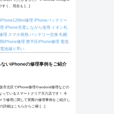
すく、現在も […]
iPhone12Mini修理
iPhoneバッテリー
修理
iPhone充電しながら使用
イオン札
修理
スマホ発熱
バッテリー交換
札幌
岡iPhone修理
豊平区iPhone修理
電池
電池減り早い
ないiPhoneの修理事例をご紹介
市北区でiPhone修理やandorid修理などの
なっているスマートクリア天六店です！ 今
のカメラ修理に関して実際の修理事例をご紹介し
の詳細はこちらからご確 […]