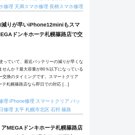
ホ修理
天満スマホ修理
長柄スマホ修理
りが早いiPhone12miniもスマ
EGAドンキホーテ札幌篠路店で交
iniを使っていて、最近バッテリーの減りが早くな
ませんか？最大容量が80％以下になっている
ー交換のタイミングです。スマートクリア
ーテ札幌篠路店なら即日での対応 […]
ni修理
iPhone修理
スマートクリア
バッ
日修理
太平
札幌市北区
石狩
篠路
アMEGAドンキホーテ札幌篠路店