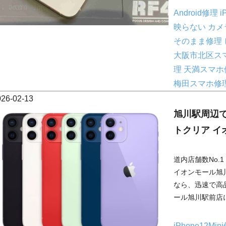
Android修理
i
映らない
カメ
そのまま修理
大阪市北区ス
理
天満スマホ
梅田スマホ修
026-02-13
旭川駅周辺でi
トクリア イ
道内店舗数No.
イオンモール旭川駅
なら、迅速で高
ール旭川駅前店に
iPhone12Mi