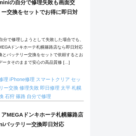
12miniの自分で修理失敗も画面交
リー交換をセットでお得に即日対
iniを自分で修理しようとして失敗した場合でも、
MEGAドンキホーテ札幌篠路店なら即日対応
換とバッテリー交換をセットで依頼するとお
ータそのままで安心の高品質修 […]
ni修理
iPhone修理
スマートクリア
セッ
リー交換
修理失敗
即日修理
太平
札幌
換
石狩
篠路
自分で修理
アMEGAドンキホーテ札幌篠路店
2miniバッテリー交換即日対応