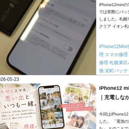
iPhone12m
では実際にバッ
しました。札幌
クリア イオン札
iPhone12Mi
理
スマホ修理
修理
札幌東区
換
栄町バッテ
026-05-23
iPhone1
｜充電しな
今回はiPhone
した。 「電池
た」 とのことでご