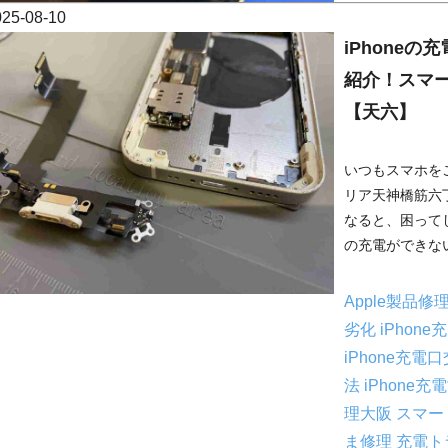
025-08-10
iPhone
紹介！スマ
【天六】
いつもスマホを
リア天神橋筋六丁
なると、困ってし
の充電ができない
Apple製品修
劣化
iPhon
iPhone充電
法
iPhone充
理大阪
スマー
ま修理
充電ト