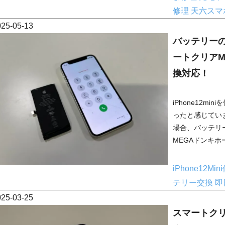
修理
天六スマ
025-05-13
バッテリーの減
ートクリアM
換対応！
iPhone12m
ったと感じてい
場合、バッテリ
MEGAドンキホ
iPhone12Mi
テリー交換
即
025-03-25
スマートクリ