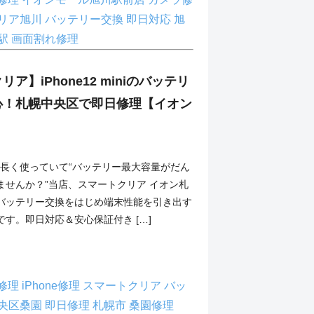
リア旭川
バッテリー交換
即日対応
旭
駅
画面割れ修理
ア】iPhone12 miniのバッテリ
心！札幌中央区で即日修理【イオン
】
miniを長く使っていて“バッテリー最大容量がだん
ませんか？”当店、スマートクリア イオン札
バッテリー交換をはじめ端末性能を引き出す
す。即日対応＆安心保証付き […]
ni修理
iPhone修理
スマートクリア
バッ
央区桑園
即日修理
札幌市
桑園修理