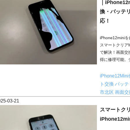
｜iPhone
換・バッテ
応！
iPhone12m
スマートクリア
で解決！画面交
得に修理可能。デ
iPhone12Mi
ト交換
バッテ
市北区
画面交
025-03-21
スマートクリ
iPhone1