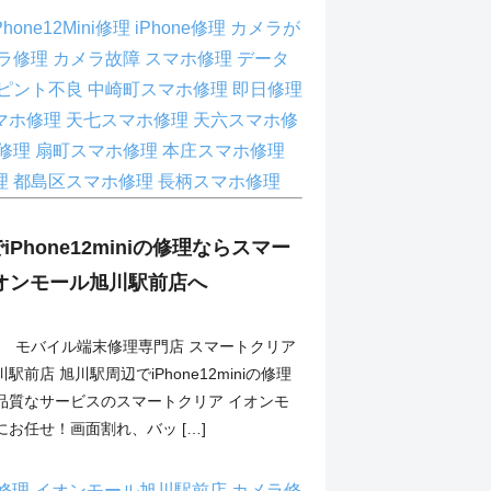
Phone12Mini修理
iPhone修理
カメラが
ラ修理
カメラ故障
スマホ修理
データ
ピント不良
中崎町スマホ修理
即日修理
マホ修理
天七スマホ修理
天六スマホ修
修理
扇町スマホ修理
本庄スマホ修理
理
都島区スマホ修理
長柄スマホ修理
Phone12miniの修理ならスマー
オンモール旭川駅前店へ
1 モバイル端末修理専門店 スマートクリア
前店 旭川駅周辺でiPhone12miniの修理
品質なサービスのスマートクリア イオンモ
お任せ！画面割れ、バッ […]
ni修理
イオンモール旭川駅前店
カメラ修