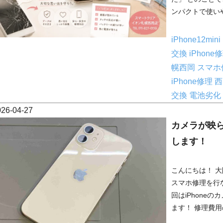
ンパクトで使いや
iPhone12mini
交換
iPhone
幌西岡
スマホ
iPhone修理
西
交換
電池劣化
026-04-27
カメラが映ら
します！
こんにちは！ 大阪
スマホ修理を行
回はiPhone
ます！ 修理費用