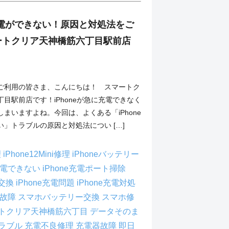
の充電ができない！原因と対処法をご
ートクリア天神橋筋六丁目駅前店
ご利用の皆さま、こんにちは！ スマートク
目駅前店です！iPhoneが急に充電できなく
まいますよね。今回は、よくある「iPhone
」トラブルの原因と対処法につい […]
理
iPhone12Mini修理
iPhoneバッテリー
e充電できない
iPhone充電ポート掃除
口交換
iPhone充電問題
iPhone充電対処
電故障
スマホバッテリー交換
スマホ修
トクリア天神橋筋六丁目
データそのま
ラブル
充電不良修理
充電器故障
即日