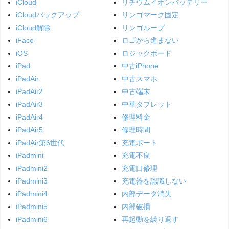
iCloud
リチウムイオンバッテリー
iCloudバックアップ
リンゴマーク固定
iCloud解除
リンゴループ
iFace
ロゴから進まない
iOS
ロジックボード
iPad
中古iPhone
iPadAir
中古スマホ
iPadAir2
中古端末
iPadAir3
中華タブレット
iPadAir4
修理料金
iPadAir5
修理時間
iPadAir第6世代
充電ポート
iPadmini
充電不良
iPadmini2
充電口修理
iPadmini3
充電器を認識しない
iPadmini4
内部データ消失
iPadmini5
内部破損
iPadmini6
再起動を繰り返す