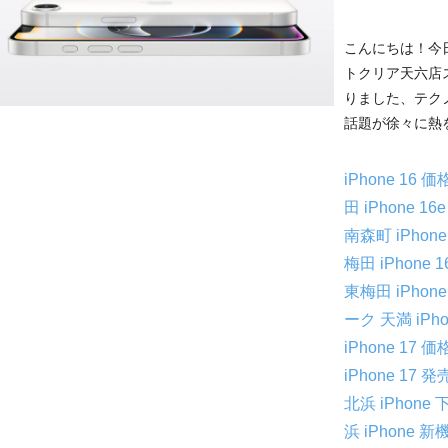
こんにちは！今
トクリア天六店ス
りました、テクノ
話題が徐々に熱を
iPhone 16
田
iPhone 1
南森町
iPho
梅田
iPhone
東梅田
iPho
ーク 天満
iPh
iPhone 17 
iPhone 17
北浜
iPhon
浜
iPhone 