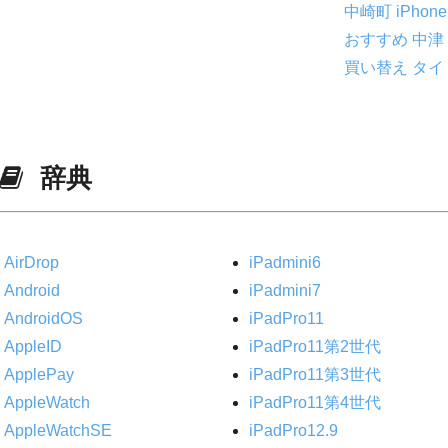
中崎町
iPho
おすすめ 中津
買い替え タイ
辞典
AirDrop
iPadmini6
Android
iPadmini7
AndroidOS
iPadPro11
AppleID
iPadPro11第2世代
ApplePay
iPadPro11第3世代
AppleWatch
iPadPro11第4世代
AppleWatchSE
iPadPro12.9