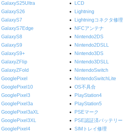
GalaxyS25Ultra
LCD
GalaxyS26
Lightning
GalaxyS7
Lightningコネクタ修理
GalaxyS7Edge
NFCアンテナ
GalaxyS8
Nintendo2DS
GalaxyS9
Nintendo2DSLL
GalaxyS9+
Nintendo3DS
GalaxyZFlip
Nintendo3DSLL
GalaxyZFold
NintendoSwitch
GooglePixel
NintendoSwitchLite
GooglePixel10
OS不具合
GooglePixel3
PlayStation4
GooglePixel3a
PlayStation5
GooglePixel3aXL
PSEマーク
GooglePixel3XL
PSE認証済バッテリー
GooglePixel4
SIMトレイ修理