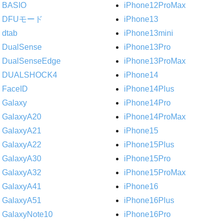
BASIO
iPhone12ProMax
DFUモード
iPhone13
dtab
iPhone13mini
DualSense
iPhone13Pro
DualSenseEdge
iPhone13ProMax
DUALSHOCK4
iPhone14
FaceID
iPhone14Plus
Galaxy
iPhone14Pro
GalaxyA20
iPhone14ProMax
GalaxyA21
iPhone15
GalaxyA22
iPhone15Plus
GalaxyA30
iPhone15Pro
GalaxyA32
iPhone15ProMax
GalaxyA41
iPhone16
GalaxyA51
iPhone16Plus
GalaxyNote10
iPhone16Pro