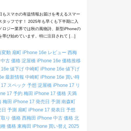
日もスマホの有益情報お届けを考えるスマー
タッフです！ 2025年も早くも下半期に入
ロジー業界では秋の風物詩、新型iPhoneの
帯び始めています。特に注目されて […]
 価格変動 扇町
iPhone 16e レビュー 西梅
6e 中古 価格 淀屋橋
iPhone 16e 価格推移
ne 16e 値下げ 中崎町
iPhone 16e 値下げ
 16e 最新情報 中崎町
iPhone 16e 買い時
ne 17 スペック 予想 淀屋橋
iPhone 17 リ
one 17 予約 梅田
iPhone 17 価格 天満
価格 梅田
iPhone 17 発売日 予測 南森町
 発売日 予測 扇町
iPhone 17 発表日 予想
e 下取り 価格 西梅田
iPhone 中古 価格 北
新機種 価格 東梅田
iPhone 買い替え 2025