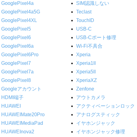
GooglePixel4a
SIM認識しない
GooglePixel4a5G
Teclast
GooglePixel4XL
TouchID
GooglePixel5
USB-C
GooglePixel6
USB-Cポート修理
GooglePixel6a
Wi-Fi不具合
GooglePixel6Pro
Xperia
GooglePixel7
Xperia1II
GooglePixel7a
Xperia5II
GooglePixel8
XperiaXZ
Googleアカウント
Zenfone
HDMI端子
アウトカメラ
HUAWEI
アクティベーションロック
HUAWEIMate20Pro
アナログスティック
HUAWEIMediaPad
イヤホンジャック
HUAWEInova2
イヤホンジャック修理