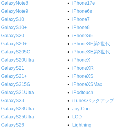
GalaxyNote8
iPhone17e
GalaxyNote9
iPhone6s
GalaxyS10
iPhone7
GalaxyS10+
iPhone8
GalaxyS20
iPhoneSE
GalaxyS20+
iPhoneSE第2世代
GalaxyS205G
iPhoneSE第3世代
GalaxyS20Ultra
iPhoneX
GalaxyS21
iPhoneXR
GalaxyS21+
iPhoneXS
GalaxyS215G
iPhoneXSMax
GalaxyS21Ultra
iPodtouch
GalaxyS23
iTunesバックアップ
GalaxyS23Ultra
Joy-Con
GalaxyS25Ultra
LCD
GalaxyS26
Lightning