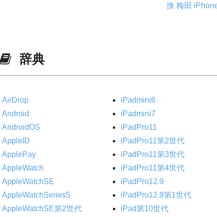
換
梅田 iPho
辞典
AirDrop
iPadmini6
Android
iPadmini7
AndroidOS
iPadPro11
AppleID
iPadPro11第2世代
ApplePay
iPadPro11第3世代
AppleWatch
iPadPro11第4世代
AppleWatchSE
iPadPro12.9
AppleWatchSeries5
iPadPro12.9第1世代
AppleWatchSE第2世代
iPad第10世代