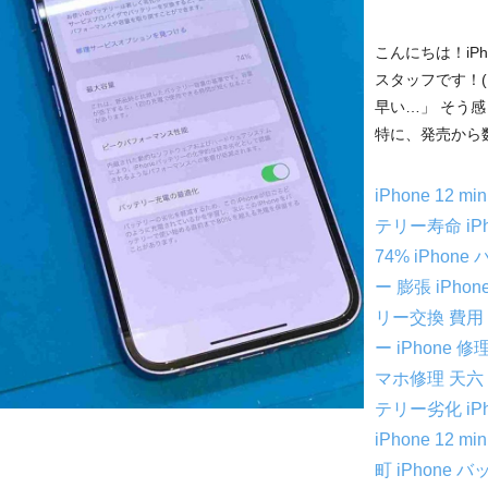
こんにちは！iP
スタッフです！(
早い…」 そう
特に、発売から数年
iPhone 12 
テリー寿命
iP
74%
iPhon
ー 膨張
iPh
リー交換 費用
ー
iPhone 
マホ修理 天六
テリー劣化 iPho
iPhone 12 min
町 iPhone