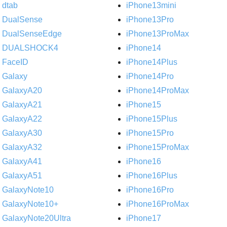
dtab
iPhone13mini
DualSense
iPhone13Pro
DualSenseEdge
iPhone13ProMax
DUALSHOCK4
iPhone14
FaceID
iPhone14Plus
Galaxy
iPhone14Pro
GalaxyA20
iPhone14ProMax
GalaxyA21
iPhone15
GalaxyA22
iPhone15Plus
GalaxyA30
iPhone15Pro
GalaxyA32
iPhone15ProMax
GalaxyA41
iPhone16
GalaxyA51
iPhone16Plus
GalaxyNote10
iPhone16Pro
GalaxyNote10+
iPhone16ProMax
GalaxyNote20Ultra
iPhone17