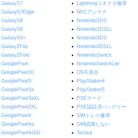
GalaxyS7
Lightningコネクタ修理
GalaxyS7Edge
NFCアンテナ
GalaxyS8
Nintendo2DS
GalaxyS9
Nintendo2DSLL
GalaxyS9+
Nintendo3DS
GalaxyZFlip
Nintendo3DSLL
GalaxyZFold
NintendoSwitch
GooglePixel
NintendoSwitchLite
GooglePixel10
OS不具合
GooglePixel3
PlayStation4
GooglePixel3a
PlayStation5
GooglePixel3aXL
PSEマーク
GooglePixel3XL
PSE認証済バッテリー
GooglePixel4
SIMトレイ修理
GooglePixel4a
SIM認識しない
GooglePixel4a5G
Teclast