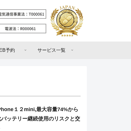
EB予約
サービス一覧
hone１２mini,最大容量74%から
化バッテリー継続使用のリスクと交
ト