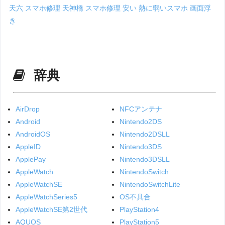
天六 スマホ修理
天神橋 スマホ修理
安い
熱に弱いスマホ
画面浮
き
辞典
AirDrop
NFCアンテナ
Android
Nintendo2DS
AndroidOS
Nintendo2DSLL
AppleID
Nintendo3DS
ApplePay
Nintendo3DSLL
AppleWatch
NintendoSwitch
AppleWatchSE
NintendoSwitchLite
AppleWatchSeries5
OS不具合
AppleWatchSE第2世代
PlayStation4
AQUOS
PlayStation5