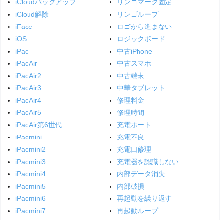
iCloudバックアップ
リンゴマーク固定
iCloud解除
リンゴループ
iFace
ロゴから進まない
iOS
ロジックボード
iPad
中古iPhone
iPadAir
中古スマホ
iPadAir2
中古端末
iPadAir3
中華タブレット
iPadAir4
修理料金
iPadAir5
修理時間
iPadAir第6世代
充電ポート
iPadmini
充電不良
iPadmini2
充電口修理
iPadmini3
充電器を認識しない
iPadmini4
内部データ消失
iPadmini5
内部破損
iPadmini6
再起動を繰り返す
iPadmini7
再起動ループ