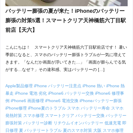
バッテリー膨張の夏が来た！iPhoneのバッテリー
膨張の対策5選！スマートクリア天神橋筋六丁目駅
前店【天六】
こんにちは！ スマートクリア天神橋筋六丁目駅前店です！ 暑い
季節になると、スマホのバッテリー膨張トラブルが一気に増えて
きます。「なんだか画面が浮いてきた…」「画面が膨らんでる気
がする…なぜ？」その違和感、実はバッテリーの […]
Apple製品修理
iPhone バッテリー注意点
iPhone 熱い
iPhone 熱
暴走
iPhone 電池 劣化
iPhone6 バッテリー交換
iPhone6 修理事
例
iPhone6 画面修理
iPhone6 電池交換
iPhoneバッテリー膨張
iPhone修理
iPhone夏のトラブル
スマホ バッテリー寿命
スマホ
発熱対策
スマホ修理
スマートクリア
バッテリー交換
バッテリー
膨張対策
バッテリー診断
リチウムイオンバッテリー
低速充電
即
日修理
夏 バッテリートラブル
夏のスマホ対策
大阪 スマホ修理