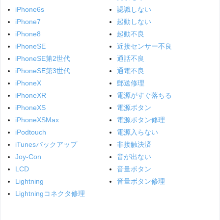
iPhone6s
認識しない
iPhone7
起動しない
iPhone8
起動不良
iPhoneSE
近接センサー不良
iPhoneSE第2世代
通話不良
iPhoneSE第3世代
通電不良
iPhoneX
郵送修理
iPhoneXR
電源がすぐ落ちる
iPhoneXS
電源ボタン
iPhoneXSMax
電源ボタン修理
iPodtouch
電源入らない
iTunesバックアップ
非接触決済
Joy-Con
音が出ない
LCD
音量ボタン
Lightning
音量ボタン修理
Lightningコネクタ修理