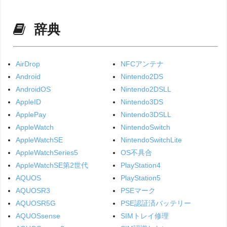
辞典
AirDrop
NFCアンテナ
Android
Nintendo2DS
AndroidOS
Nintendo2DSLL
AppleID
Nintendo3DS
ApplePay
Nintendo3DSLL
AppleWatch
NintendoSwitch
AppleWatchSE
NintendoSwitchLite
AppleWatchSeries5
OS不具合
AppleWatchSE第2世代
PlayStation4
AQUOS
PlayStation5
AQUOSR3
PSEマーク
AQUOSR5G
PSE認証済バッテリー
AQUOSsense
SIMトレイ修理