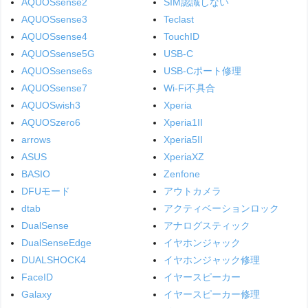
AQUOSsense2
SIM認識しない
AQUOSsense3
Teclast
AQUOSsense4
TouchID
AQUOSsense5G
USB-C
AQUOSsense6s
USB-Cポート修理
AQUOSsense7
Wi-Fi不具合
AQUOSwish3
Xperia
AQUOSzero6
Xperia1II
arrows
Xperia5II
ASUS
XperiaXZ
BASIO
Zenfone
DFUモード
アウトカメラ
dtab
アクティベーションロック
DualSense
アナログスティック
DualSenseEdge
イヤホンジャック
DUALSHOCK4
イヤホンジャック修理
FaceID
イヤースピーカー
Galaxy
イヤースピーカー修理