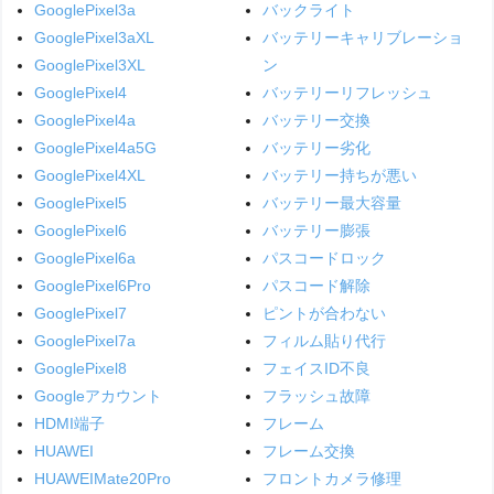
GooglePixel3a
バックライト
GooglePixel3aXL
バッテリーキャリブレーショ
GooglePixel3XL
ン
GooglePixel4
バッテリーリフレッシュ
GooglePixel4a
バッテリー交換
GooglePixel4a5G
バッテリー劣化
GooglePixel4XL
バッテリー持ちが悪い
GooglePixel5
バッテリー最大容量
GooglePixel6
バッテリー膨張
GooglePixel6a
パスコードロック
GooglePixel6Pro
パスコード解除
GooglePixel7
ピントが合わない
GooglePixel7a
フィルム貼り代行
GooglePixel8
フェイスID不良
Googleアカウント
フラッシュ故障
HDMI端子
フレーム
HUAWEI
フレーム交換
HUAWEIMate20Pro
フロントカメラ修理