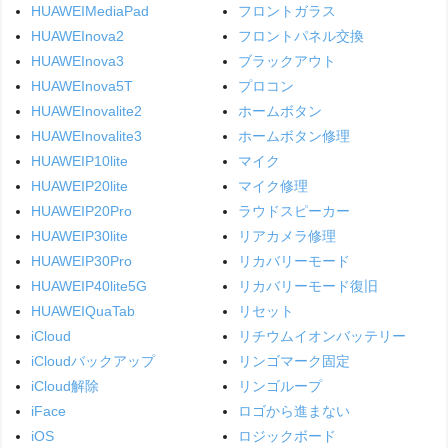
HUAWEIMediaPad
フロントガラス
HUAWEInova2
フロントパネル交換
HUAWEInova3
ブラックアウト
HUAWEInova5T
プロコン
HUAWEInovalite2
ホームボタン
HUAWEInovalite3
ホームボタン修理
HUAWEIP10lite
マイク
HUAWEIP20lite
マイク修理
HUAWEIP20Pro
ラウドスピーカー
HUAWEIP30lite
リアカメラ修理
HUAWEIP30Pro
リカバリーモード
HUAWEIP40lite5G
リカバリーモード復旧
HUAWEIQuaTab
リセット
iCloud
リチウムイオンバッテリー
iCloudバックアップ
リンゴマーク固定
iCloud解除
リンゴループ
iFace
ロゴから進まない
iOS
ロジックボード