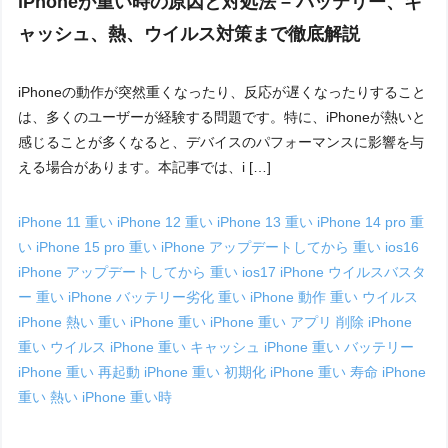
iPhoneが重い時の原因と対処法 – バッテリー、キ
ャッシュ、熱、ウイルス対策まで徹底解説
iPhoneの動作が突然重くなったり、反応が遅くなったりすること
は、多くのユーザーが経験する問題です。特に、iPhoneが熱いと
感じることが多くなると、デバイスのパフォーマンスに影響を与
える場合があります。本記事では、i […]
iPhone 11 重い
iPhone 12 重い
iPhone 13 重い
iPhone 14 pro 重
い
iPhone 15 pro 重い
iPhone アップデートしてから 重い ios16
iPhone アップデートしてから 重い ios17
iPhone ウイルスバスタ
ー 重い
iPhone バッテリー劣化 重い
iPhone 動作 重い ウイルス
iPhone 熱い 重い
iPhone 重い
iPhone 重い アプリ 削除
iPhone
重い ウイルス
iPhone 重い キャッシュ
iPhone 重い バッテリー
iPhone 重い 再起動
iPhone 重い 初期化
iPhone 重い 寿命
iPhone
重い 熱い
iPhone 重い時