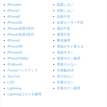
iPhone6s
認識しない
iPhone7
起動しない
iPhone8
起動不良
iPhoneSE
近接センサー不良
iPhoneSE第2世代
通話不良
iPhoneSE第3世代
通電不良
iPhoneX
郵送修理
iPhoneXR
電源がすぐ落ちる
iPhoneXS
電源ボタン
iPhoneXSMax
電源ボタン修理
iPodtouch
電源入らない
iTunesバックアップ
非接触決済
Joy-Con
音が出ない
LCD
音量ボタン
Lightning
音量ボタン修理
Lightningコネクタ修理