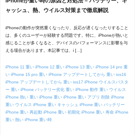
iPhoneが重い時の原因と対処法 – バッテリー、キ
ャッシュ、熱、ウイルス対策まで徹底解説
iPhoneの動作が突然重くなったり、反応が遅くなったりすること
は、多くのユーザーが経験する問題です。特に、iPhoneが熱いと
感じることが多くなると、デバイスのパフォーマンスに影響を与
える場合があります。本記事では、i […]
iPhone 11 重い
iPhone 12 重い
iPhone 13 重い
iPhone 14 pro 重
い
iPhone 15 pro 重い
iPhone アップデートしてから 重い ios16
iPhone アップデートしてから 重い ios17
iPhone ウイルスバスタ
ー 重い
iPhone バッテリー劣化 重い
iPhone 動作 重い ウイルス
iPhone 熱い 重い
iPhone 重い
iPhone 重い アプリ 削除
iPhone
重い ウイルス
iPhone 重い キャッシュ
iPhone 重い バッテリー
iPhone 重い 再起動
iPhone 重い 初期化
iPhone 重い 寿命
iPhone
重い 熱い
iPhone 重い時