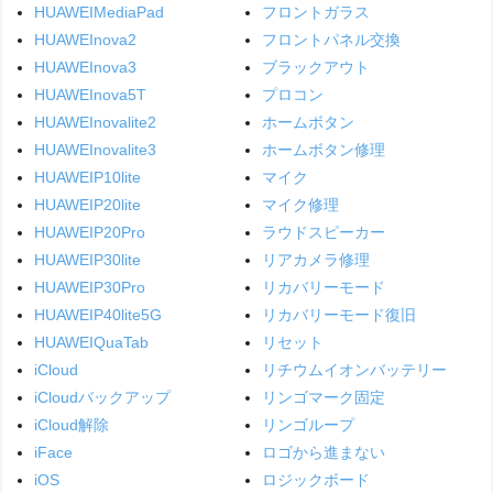
HUAWEIMediaPad
フロントガラス
HUAWEInova2
フロントパネル交換
HUAWEInova3
ブラックアウト
HUAWEInova5T
プロコン
HUAWEInovalite2
ホームボタン
HUAWEInovalite3
ホームボタン修理
HUAWEIP10lite
マイク
HUAWEIP20lite
マイク修理
HUAWEIP20Pro
ラウドスピーカー
HUAWEIP30lite
リアカメラ修理
HUAWEIP30Pro
リカバリーモード
HUAWEIP40lite5G
リカバリーモード復旧
HUAWEIQuaTab
リセット
iCloud
リチウムイオンバッテリー
iCloudバックアップ
リンゴマーク固定
iCloud解除
リンゴループ
iFace
ロゴから進まない
iOS
ロジックボード