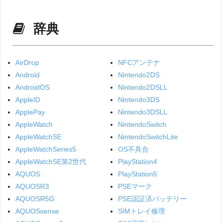
辞典
AirDrop
NFCアンテナ
Android
Nintendo2DS
AndroidOS
Nintendo2DSLL
AppleID
Nintendo3DS
ApplePay
Nintendo3DSLL
AppleWatch
NintendoSwitch
AppleWatchSE
NintendoSwitchLite
AppleWatchSeries5
OS不具合
AppleWatchSE第2世代
PlayStation4
AQUOS
PlayStation5
AQUOSR3
PSEマーク
AQUOSR5G
PSE認証済バッテリー
AQUOSsense
SIMトレイ修理