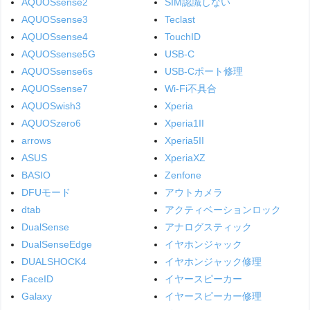
AQUOSsense2
SIM認識しない
AQUOSsense3
Teclast
AQUOSsense4
TouchID
AQUOSsense5G
USB-C
AQUOSsense6s
USB-Cポート修理
AQUOSsense7
Wi-Fi不具合
AQUOSwish3
Xperia
AQUOSzero6
Xperia1II
arrows
Xperia5II
ASUS
XperiaXZ
BASIO
Zenfone
DFUモード
アウトカメラ
dtab
アクティベーションロック
DualSense
アナログスティック
DualSenseEdge
イヤホンジャック
DUALSHOCK4
イヤホンジャック修理
FaceID
イヤースピーカー
Galaxy
イヤースピーカー修理