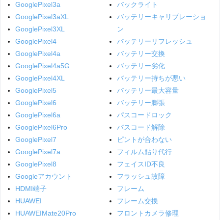
GooglePixel3a
バックライト
GooglePixel3aXL
バッテリーキャリブレーショ
GooglePixel3XL
ン
GooglePixel4
バッテリーリフレッシュ
GooglePixel4a
バッテリー交換
GooglePixel4a5G
バッテリー劣化
GooglePixel4XL
バッテリー持ちが悪い
GooglePixel5
バッテリー最大容量
GooglePixel6
バッテリー膨張
GooglePixel6a
パスコードロック
GooglePixel6Pro
パスコード解除
GooglePixel7
ピントが合わない
GooglePixel7a
フィルム貼り代行
GooglePixel8
フェイスID不良
Googleアカウント
フラッシュ故障
HDMI端子
フレーム
HUAWEI
フレーム交換
HUAWEIMate20Pro
フロントカメラ修理