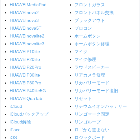
HUAWEIMediaPad
フロントガラス
HUAWEInova2
フロントパネル交換
HUAWEInova3
ブラックアウト
HUAWEInova5T
プロコン
HUAWEInovalite2
ホームボタン
HUAWEInovalite3
ホームボタン修理
HUAWEIP10lite
マイク
HUAWEIP20lite
マイク修理
HUAWEIP20Pro
ラウドスピーカー
HUAWEIP30lite
リアカメラ修理
HUAWEIP30Pro
リカバリーモード
HUAWEIP40lite5G
リカバリーモード復旧
HUAWEIQuaTab
リセット
iCloud
リチウムイオンバッテリー
iCloudバックアップ
リンゴマーク固定
iCloud解除
リンゴループ
iFace
ロゴから進まない
iOS
ロジックボード