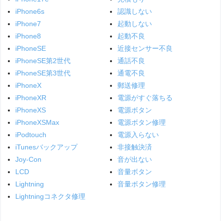
iPhone6s
認識しない
iPhone7
起動しない
iPhone8
起動不良
iPhoneSE
近接センサー不良
iPhoneSE第2世代
通話不良
iPhoneSE第3世代
通電不良
iPhoneX
郵送修理
iPhoneXR
電源がすぐ落ちる
iPhoneXS
電源ボタン
iPhoneXSMax
電源ボタン修理
iPodtouch
電源入らない
iTunesバックアップ
非接触決済
Joy-Con
音が出ない
LCD
音量ボタン
Lightning
音量ボタン修理
Lightningコネクタ修理