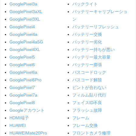
GooglePixel3a
バックライト
GooglePixel3aXL
バッテリーキャリブレーショ
GooglePixel3XL
ン
GooglePixel4
バッテリーリフレッシュ
GooglePixel4a
バッテリー交換
GooglePixel4a5G
バッテリー劣化
GooglePixel4XL
バッテリー持ちが悪い
GooglePixel5
バッテリー最大容量
GooglePixel6
バッテリー膨張
GooglePixel6a
パスコードロック
GooglePixel6Pro
パスコード解除
GooglePixel7
ピントが合わない
GooglePixel7a
フィルム貼り代行
GooglePixel8
フェイスID不良
Googleアカウント
フラッシュ故障
HDMI端子
フレーム
HUAWEI
フレーム交換
HUAWEIMate20Pro
フロントカメラ修理