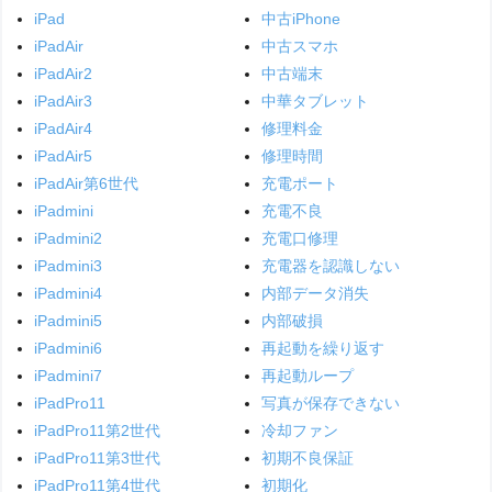
iPad
中古iPhone
iPadAir
中古スマホ
iPadAir2
中古端末
iPadAir3
中華タブレット
iPadAir4
修理料金
iPadAir5
修理時間
iPadAir第6世代
充電ポート
iPadmini
充電不良
iPadmini2
充電口修理
iPadmini3
充電器を認識しない
iPadmini4
内部データ消失
iPadmini5
内部破損
iPadmini6
再起動を繰り返す
iPadmini7
再起動ループ
iPadPro11
写真が保存できない
iPadPro11第2世代
冷却ファン
iPadPro11第3世代
初期不良保証
iPadPro11第4世代
初期化