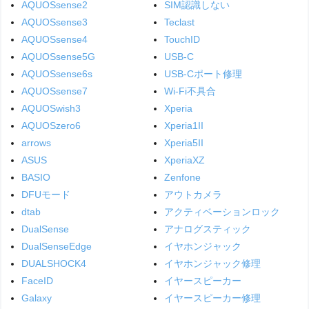
AQUOSsense2
SIM認識しない
AQUOSsense3
Teclast
AQUOSsense4
TouchID
AQUOSsense5G
USB-C
AQUOSsense6s
USB-Cポート修理
AQUOSsense7
Wi-Fi不具合
AQUOSwish3
Xperia
AQUOSzero6
Xperia1II
arrows
Xperia5II
ASUS
XperiaXZ
BASIO
Zenfone
DFUモード
アウトカメラ
dtab
アクティベーションロック
DualSense
アナログスティック
DualSenseEdge
イヤホンジャック
DUALSHOCK4
イヤホンジャック修理
FaceID
イヤースピーカー
Galaxy
イヤースピーカー修理