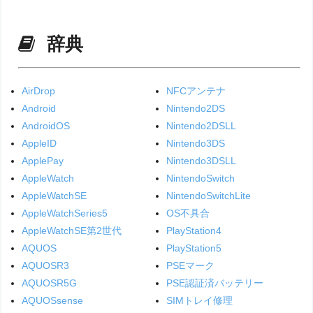
辞典
AirDrop
NFCアンテナ
Android
Nintendo2DS
AndroidOS
Nintendo2DSLL
AppleID
Nintendo3DS
ApplePay
Nintendo3DSLL
AppleWatch
NintendoSwitch
AppleWatchSE
NintendoSwitchLite
AppleWatchSeries5
OS不具合
AppleWatchSE第2世代
PlayStation4
AQUOS
PlayStation5
AQUOSR3
PSEマーク
AQUOSR5G
PSE認証済バッテリー
AQUOSsense
SIMトレイ修理