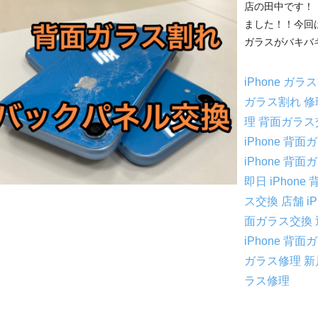
店の田中です！！
ました！！今回は
ガラスがバキバキ
iPhone ガ
ガラス割れ 
理 背面ガラ
iPhone 背
iPhone 背
即日
iPhon
ス交換 店舗
i
面ガラス交換
iPhone 背
ガラス修理
新
ラス修理