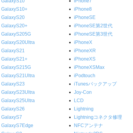
GalaxyS10
iPhone7
GalaxyS10+
iPhone8
GalaxyS20
iPhoneSE
GalaxyS20+
iPhoneSE第2世代
GalaxyS205G
iPhoneSE第3世代
GalaxyS20Ultra
iPhoneX
GalaxyS21
iPhoneXR
GalaxyS21+
iPhoneXS
GalaxyS215G
iPhoneXSMax
GalaxyS21Ultra
iPodtouch
GalaxyS23
iTunesバックアップ
GalaxyS23Ultra
Joy-Con
GalaxyS25Ultra
LCD
GalaxyS26
Lightning
GalaxyS7
Lightningコネクタ修理
GalaxyS7Edge
NFCアンテナ