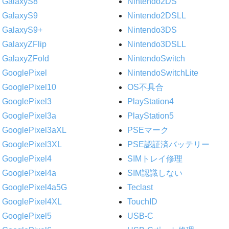
GalaxyS8
Nintendo2DS
GalaxyS9
Nintendo2DSLL
GalaxyS9+
Nintendo3DS
GalaxyZFlip
Nintendo3DSLL
GalaxyZFold
NintendoSwitch
GooglePixel
NintendoSwitchLite
GooglePixel10
OS不具合
GooglePixel3
PlayStation4
GooglePixel3a
PlayStation5
GooglePixel3aXL
PSEマーク
GooglePixel3XL
PSE認証済バッテリー
GooglePixel4
SIMトレイ修理
GooglePixel4a
SIM認識しない
GooglePixel4a5G
Teclast
GooglePixel4XL
TouchID
GooglePixel5
USB-C