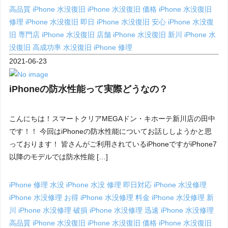
高品質
iPhone 水没復旧
iPhone 水没復旧 価格
iPhone 水没復旧
修理
iPhone 水没復旧 即日
iPhone 水没復旧 安心
iPhone 水没復
旧 専門店
iPhone 水没復旧 店舗
iPhone 水没復旧 新川
iPhone 水
没復旧 高成功率
水没復旧 iPhone 修理
2021-06-23
iPhoneの防水性能って実際どうなの？
こんにちは！スマートクリアMEGAドン・キホーテ新川店の田中
です！！ 今回はiPhoneの防水性能についてお話ししようかと思
っております！ 皆さんがご利用されているiPhoneですがiPhone7
以降のモデルでは防水性能 […]
iPhone 修理 水没
iPhone 水没 修理 即日対応
iPhone 水没修理
iPhone 水没修理 お得
iPhone 水没修理 料金
iPhone 水没修理 新
川
iPhone 水没修理 破損
iPhone 水没修理 迅速
iPhone 水没修理
高品質
iPhone 水没復旧
iPhone 水没復旧 価格
iPhone 水没復旧