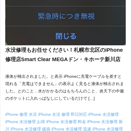
水没修理もお任せください！札幌市北区のiPhone
修理店Smart Clear MEGAドン・キホーテ新川店
液体が検出されました。と表示 iPhoneに充電ケーブルを差すと
現れる「充電はできません」の表示よく見ると液体が検出されま
した。とのこと…水がかかるのはもちろんのこと、炎天下の中服
のポケットに入れっぱなしにしているだけで […]
iPhone 修理 水没
iPhone 水没 修理 即日対応
iPhone 水没修理
iPhone 水没修理 お得
iPhone 水没修理 料金
iPhone 水没修理 新
川
iPhone 水没修理 破損
iPhone 水没修理 迅速
iPhone 水没修理