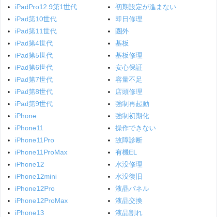
iPadPro12.9第1世代
初期設定が進まない
iPad第10世代
即日修理
iPad第11世代
圏外
iPad第4世代
基板
iPad第5世代
基板修理
iPad第6世代
安心保証
iPad第7世代
容量不足
iPad第8世代
店頭修理
iPad第9世代
強制再起動
iPhone
強制初期化
iPhone11
操作できない
iPhone11Pro
故障診断
iPhone11ProMax
有機EL
iPhone12
水没修理
iPhone12mini
水没復旧
iPhone12Pro
液晶パネル
iPhone12ProMax
液晶交換
iPhone13
液晶割れ