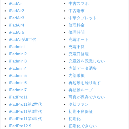
iPadAir
中古スマホ
iPadAir2
中古端末
iPadAir3
中華タブレット
iPadAir4
修理料金
iPadAir5
修理時間
iPadAir第6世代
充電ポート
iPadmini
充電不良
iPadmini2
充電口修理
iPadmini3
充電器を認識しない
iPadmini4
内部データ消失
iPadmini5
内部破損
iPadmini6
再起動を繰り返す
iPadmini7
再起動ループ
iPadPro11
写真が保存できない
iPadPro11第2世代
冷却ファン
iPadPro11第3世代
初期不良保証
iPadPro11第4世代
初期化
iPadPro12.9
初期化できない