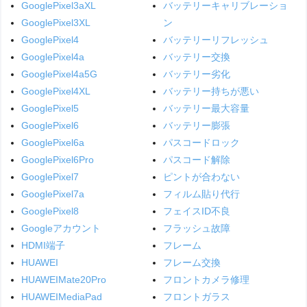
GooglePixel3aXL
バッテリーキャリブレーショ
GooglePixel3XL
ン
GooglePixel4
バッテリーリフレッシュ
GooglePixel4a
バッテリー交換
GooglePixel4a5G
バッテリー劣化
GooglePixel4XL
バッテリー持ちが悪い
GooglePixel5
バッテリー最大容量
GooglePixel6
バッテリー膨張
GooglePixel6a
パスコードロック
GooglePixel6Pro
パスコード解除
GooglePixel7
ピントが合わない
GooglePixel7a
フィルム貼り代行
GooglePixel8
フェイスID不良
Googleアカウント
フラッシュ故障
HDMI端子
フレーム
HUAWEI
フレーム交換
HUAWEIMate20Pro
フロントカメラ修理
HUAWEIMediaPad
フロントガラス