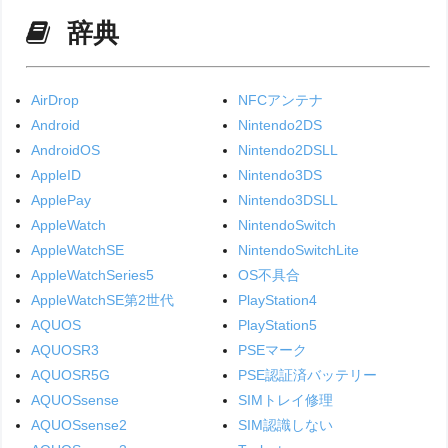
辞典
AirDrop
NFCアンテナ
Android
Nintendo2DS
AndroidOS
Nintendo2DSLL
AppleID
Nintendo3DS
ApplePay
Nintendo3DSLL
AppleWatch
NintendoSwitch
AppleWatchSE
NintendoSwitchLite
AppleWatchSeries5
OS不具合
AppleWatchSE第2世代
PlayStation4
AQUOS
PlayStation5
AQUOSR3
PSEマーク
AQUOSR5G
PSE認証済バッテリー
AQUOSsense
SIMトレイ修理
AQUOSsense2
SIM認識しない