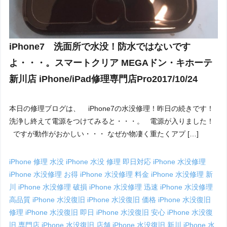
iPhone7 洗面所で水没！防水ではないです
よ・・・。スマートクリア MEGAドン・キホーテ
新川店 iPhone/iPad修理専門店Pro2017/10/24
本日の修理ブログは、 iPhone7の水没修理！昨日の続きです！
洗浄し終えて電源をつけてみると・・・。 電源が入りました！
ですが動作がおかしい・・・ なぜか物凄く重たくアプ […]
iPhone 修理 水没
iPhone 水没 修理 即日対応
iPhone 水没修理
iPhone 水没修理 お得
iPhone 水没修理 料金
iPhone 水没修理 新
川
iPhone 水没修理 破損
iPhone 水没修理 迅速
iPhone 水没修理
高品質
iPhone 水没復旧
iPhone 水没復旧 価格
iPhone 水没復旧
修理
iPhone 水没復旧 即日
iPhone 水没復旧 安心
iPhone 水没復
旧 専門店
iPhone 水没復旧 店舗
iPhone 水没復旧 新川
iPhone 水