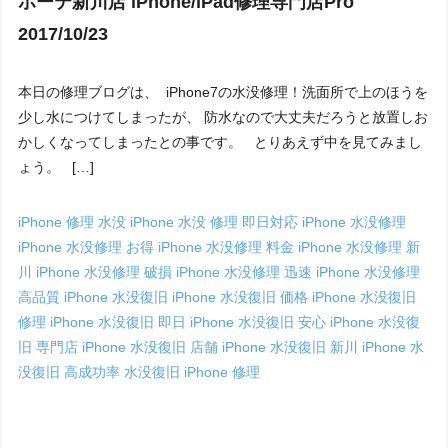
ホーテ新川店 iPhone/iPad修理専門店Pro
2017/10/23
本日の修理ブログは、 iPhone7の水没修理！洗面所で上のほうを
少し水につけてしまったが、 防水なので大丈夫だろうと放置しお
かしくなってしまったとの事です。 とりあえず中を見てみまし
ょう。 […]
iPhone 修理 水没
iPhone 水没 修理 即日対応
iPhone 水没修理
iPhone 水没修理 お得
iPhone 水没修理 料金
iPhone 水没修理 新
川
iPhone 水没修理 破損
iPhone 水没修理 迅速
iPhone 水没修理
高品質
iPhone 水没復旧
iPhone 水没復旧 価格
iPhone 水没復旧
修理
iPhone 水没復旧 即日
iPhone 水没復旧 安心
iPhone 水没復
旧 専門店
iPhone 水没復旧 店舗
iPhone 水没復旧 新川
iPhone 水
没復旧 高成功率
水没復旧 iPhone 修理