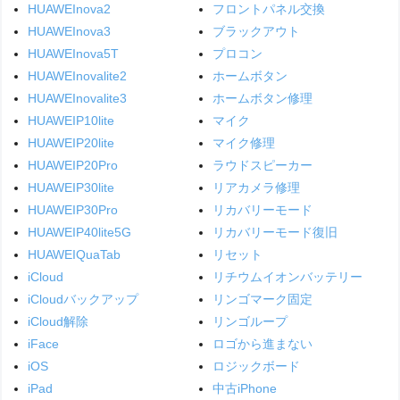
HUAWEInova2
フロントパネル交換
HUAWEInova3
ブラックアウト
HUAWEInova5T
プロコン
HUAWEInovalite2
ホームボタン
HUAWEInovalite3
ホームボタン修理
HUAWEIP10lite
マイク
HUAWEIP20lite
マイク修理
HUAWEIP20Pro
ラウドスピーカー
HUAWEIP30lite
リアカメラ修理
HUAWEIP30Pro
リカバリーモード
HUAWEIP40lite5G
リカバリーモード復旧
HUAWEIQuaTab
リセット
iCloud
リチウムイオンバッテリー
iCloudバックアップ
リンゴマーク固定
iCloud解除
リンゴループ
iFace
ロゴから進まない
iOS
ロジックボード
iPad
中古iPhone