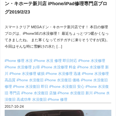
ン・キホーテ新川店 iPhone/iPad修理専門店ブロ
グ2019/2/23
スマートクリア MEGAドン・キホーテ新川店です！ 本日の修理
ブログは、iPhoneSEの水没修理！ 最近ちょっとづつ暖かくなっ
てきましたね。 また寒くなってガチガチに凍りそうですが(笑)。
今回はそんな時に雪解けの水た […]
iPhone 修理 水没
iPhone 水没 修理 即日対応
iPhone 水没修理
iPhone 水没修理 お得
iPhone 水没修理 料金
iPhone 水没修理 新
川
iPhone 水没修理 破損
iPhone 水没修理 迅速
iPhone 水没修理
高品質
iPhone 水没復旧
iPhone 水没復旧 価格
iPhone 水没復旧
修理
iPhone 水没復旧 即日
iPhone 水没復旧 安心
iPhone 水没復
旧 専門店
iPhone 水没復旧 店舗
iPhone 水没復旧 新川
iPhone 水
没復旧 高成功率
水没復旧 iPhone 修理
2017-10-24