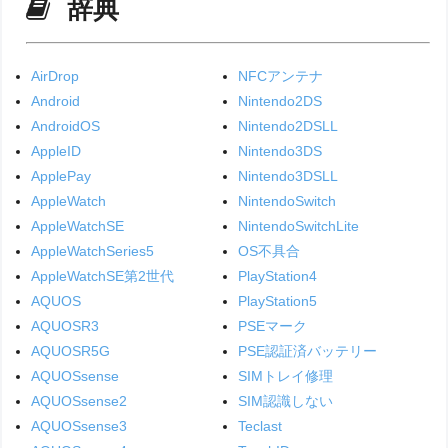
辞典
AirDrop
NFCアンテナ
Android
Nintendo2DS
AndroidOS
Nintendo2DSLL
AppleID
Nintendo3DS
ApplePay
Nintendo3DSLL
AppleWatch
NintendoSwitch
AppleWatchSE
NintendoSwitchLite
AppleWatchSeries5
OS不具合
AppleWatchSE第2世代
PlayStation4
AQUOS
PlayStation5
AQUOSR3
PSEマーク
AQUOSR5G
PSE認証済バッテリー
AQUOSsense
SIMトレイ修理
AQUOSsense2
SIM認識しない
AQUOSsense3
Teclast