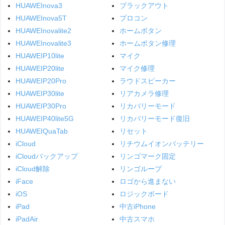
HUAWEInova3
ブラックアウト
HUAWEInova5T
プロコン
HUAWEInovalite2
ホームボタン
HUAWEInovalite3
ホームボタン修理
HUAWEIP10lite
マイク
HUAWEIP20lite
マイク修理
HUAWEIP20Pro
ラウドスピーカー
HUAWEIP30lite
リアカメラ修理
HUAWEIP30Pro
リカバリーモード
HUAWEIP40lite5G
リカバリーモード復旧
HUAWEIQuaTab
リセット
iCloud
リチウムイオンバッテリー
iCloudバックアップ
リンゴマーク固定
iCloud解除
リンゴループ
iFace
ロゴから進まない
iOS
ロジックボード
iPad
中古iPhone
iPadAir
中古スマホ