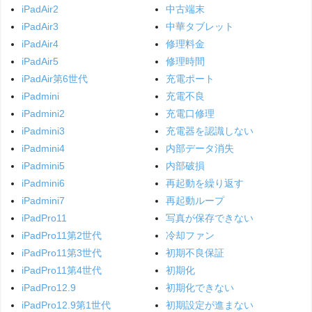
iPadAir2
中古端末
iPadAir3
中華タブレット
iPadAir4
修理料金
iPadAir5
修理時間
iPadAir第6世代
充電ポート
iPadmini
充電不良
iPadmini2
充電口修理
iPadmini3
充電器を認識しない
iPadmini4
内部データ消失
iPadmini5
内部破損
iPadmini6
再起動を繰り返す
iPadmini7
再起動ループ
iPadPro11
写真が保存できない
iPadPro11第2世代
冷却ファン
iPadPro11第3世代
初期不良保証
iPadPro11第4世代
初期化
iPadPro12.9
初期化できない
iPadPro12.9第1世代
初期設定が進まない