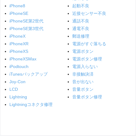
iPhone8
起動不良
iPhoneSE
近接センサー不良
iPhoneSE第2世代
通話不良
iPhoneSE第3世代
通電不良
iPhoneX
郵送修理
iPhoneXR
電源がすぐ落ちる
iPhoneXS
電源ボタン
iPhoneXSMax
電源ボタン修理
iPodtouch
電源入らない
iTunesバックアップ
非接触決済
Joy-Con
音が出ない
LCD
音量ボタン
Lightning
音量ボタン修理
Lightningコネクタ修理