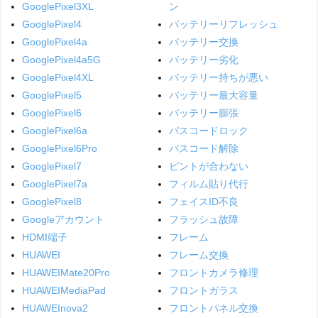
GooglePixel3XL
ン
GooglePixel4
バッテリーリフレッシュ
GooglePixel4a
バッテリー交換
GooglePixel4a5G
バッテリー劣化
GooglePixel4XL
バッテリー持ちが悪い
GooglePixel5
バッテリー最大容量
GooglePixel6
バッテリー膨張
GooglePixel6a
パスコードロック
GooglePixel6Pro
パスコード解除
GooglePixel7
ピントが合わない
GooglePixel7a
フィルム貼り代行
GooglePixel8
フェイスID不良
Googleアカウント
フラッシュ故障
HDMI端子
フレーム
HUAWEI
フレーム交換
HUAWEIMate20Pro
フロントカメラ修理
HUAWEIMediaPad
フロントガラス
HUAWEInova2
フロントパネル交換