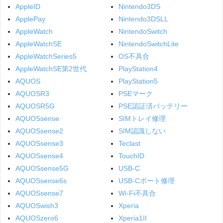
AppleID
Nintendo3DS
ApplePay
Nintendo3DSLL
AppleWatch
NintendoSwitch
AppleWatchSE
NintendoSwitchLite
AppleWatchSeries5
OS不具合
AppleWatchSE第2世代
PlayStation4
AQUOS
PlayStation5
AQUOSR3
PSEマーク
AQUOSR5G
PSE認証済バッテリー
AQUOSsense
SIMトレイ修理
AQUOSsense2
SIM認識しない
AQUOSsense3
Teclast
AQUOSsense4
TouchID
AQUOSsense5G
USB-C
AQUOSsense6s
USB-Cポート修理
AQUOSsense7
Wi-Fi不具合
AQUOSwish3
Xperia
AQUOSzero6
Xperia1II