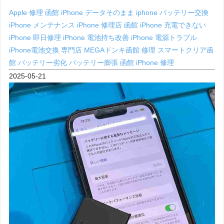
Apple 修理 函館
iPhone データそのまま
iphone バッテリー交換
iPhone メンテナンス
iPhone 修理店 函館
iPhone 充電できない
iPhone 即日修理
iPhone 電池持ち改善
iPhone 電源トラブル
iPhone電池交換 専門店
MEGAドンキ函館 修理
スマートクリア函
館
バッテリー劣化
バッテリー膨張
函館 iPhone 修理
2025-05-21