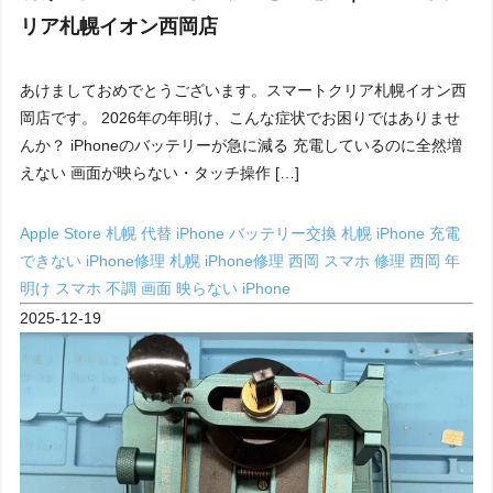
リア札幌イオン西岡店
あけましておめでとうございます。スマートクリア札幌イオン西
岡店です。 2026年の年明け、こんな症状でお困りではありませ
んか？ iPhoneのバッテリーが急に減る 充電しているのに全然増
えない 画面が映らない・タッチ操作 […]
Apple Store 札幌 代替
iPhone バッテリー交換 札幌
iPhone 充電
できない
iPhone修理 札幌
iPhone修理 西岡
スマホ 修理 西岡
年
明け スマホ 不調
画面 映らない iPhone
2025-12-19