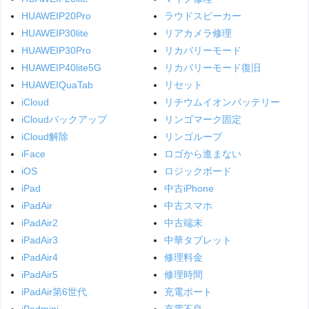
HUAWEIP20Pro
ラウドスピーカー
HUAWEIP30lite
リアカメラ修理
HUAWEIP30Pro
リカバリーモード
HUAWEIP40lite5G
リカバリーモード復旧
HUAWEIQuaTab
リセット
iCloud
リチウムイオンバッテリー
iCloudバックアップ
リンゴマーク固定
iCloud解除
リンゴループ
iFace
ロゴから進まない
iOS
ロジックボード
iPad
中古iPhone
iPadAir
中古スマホ
iPadAir2
中古端末
iPadAir3
中華タブレット
iPadAir4
修理料金
iPadAir5
修理時間
iPadAir第6世代
充電ポート