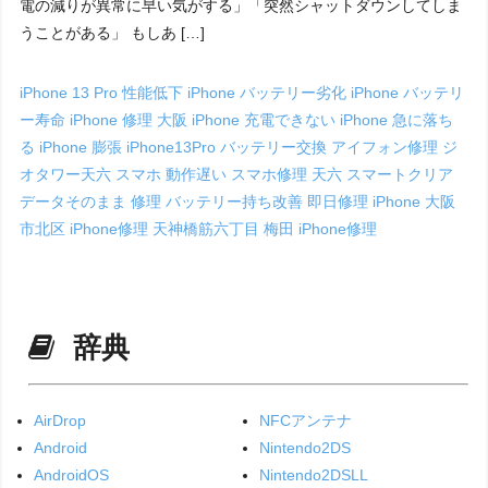
電の減りが異常に早い気がする」「突然シャットダウンしてしま
うことがある」 もしあ […]
iPhone 13 Pro 性能低下
iPhone バッテリー劣化
iPhone バッテリ
ー寿命
iPhone 修理 大阪
iPhone 充電できない
iPhone 急に落ち
る
iPhone 膨張
iPhone13Pro バッテリー交換
アイフォン修理
ジ
オタワー天六
スマホ 動作遅い
スマホ修理 天六
スマートクリア
データそのまま 修理
バッテリー持ち改善
即日修理 iPhone
大阪
市北区 iPhone修理
天神橋筋六丁目
梅田 iPhone修理
辞典
AirDrop
NFCアンテナ
Android
Nintendo2DS
AndroidOS
Nintendo2DSLL