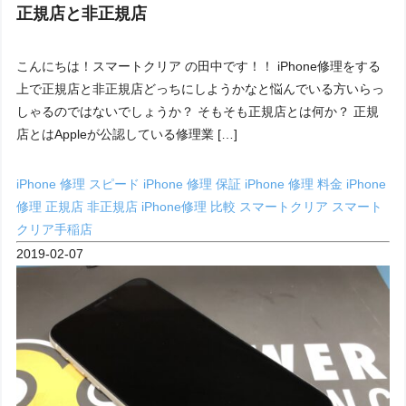
正規店と非正規店
こんにちは！スマートクリア の田中です！！ iPhone修理をする
上で正規店と非正規店どっちにしようかなと悩んでいる方いらっ
しゃるのではないでしょうか？ そもそも正規店とは何か？ 正規
店とはAppleが公認している修理業 […]
iPhone 修理 スピード
iPhone 修理 保証
iPhone 修理 料金
iPhone
修理 正規店 非正規店
iPhone修理 比較
スマートクリア
スマート
クリア手稲店
2019-02-07