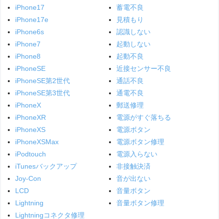
iPhone17
蓄電不良
iPhone17e
見積もり
iPhone6s
認識しない
iPhone7
起動しない
iPhone8
起動不良
iPhoneSE
近接センサー不良
iPhoneSE第2世代
通話不良
iPhoneSE第3世代
通電不良
iPhoneX
郵送修理
iPhoneXR
電源がすぐ落ちる
iPhoneXS
電源ボタン
iPhoneXSMax
電源ボタン修理
iPodtouch
電源入らない
iTunesバックアップ
非接触決済
Joy-Con
音が出ない
LCD
音量ボタン
Lightning
音量ボタン修理
Lightningコネクタ修理