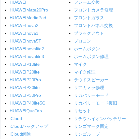
HUAWEI
フレーム交換
HUAWEIMate20Pro
フロントカメラ修理
HUAWEIMediaPad
フロントガラス
HUAWEInova2
フロントパネル交換
HUAWEInova3
ブラックアウト
HUAWEInova5T
プロコン
HUAWEInovalite2
ホームボタン
HUAWEInovalite3
ホームボタン修理
HUAWEIP10lite
マイク
HUAWEIP20lite
マイク修理
HUAWEIP20Pro
ラウドスピーカー
HUAWEIP30lite
リアカメラ修理
HUAWEIP30Pro
リカバリーモード
HUAWEIP40lite5G
リカバリーモード復旧
HUAWEIQuaTab
リセット
iCloud
リチウムイオンバッテリー
iCloudバックアップ
リンゴマーク固定
iCloud解除
リンゴループ