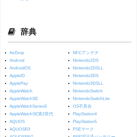
辞典
AirDrop
NFCアンテナ
Android
Nintendo2DS
AndroidOS
Nintendo2DSLL
AppleID
Nintendo3DS
ApplePay
Nintendo3DSLL
AppleWatch
NintendoSwitch
AppleWatchSE
NintendoSwitchLite
AppleWatchSeries5
OS不具合
AppleWatchSE第2世代
PlayStation4
AQUOS
PlayStation5
AQUOSR3
PSEマーク
AQUOSR5G
PSE認証済バッテリー