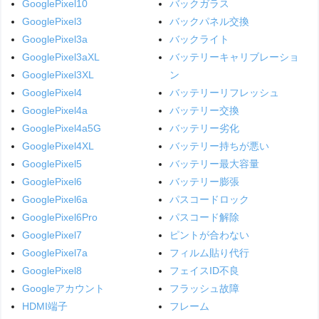
GooglePixel10
バックガラス
GooglePixel3
バックパネル交換
GooglePixel3a
バックライト
GooglePixel3aXL
バッテリーキャリブレーショ
GooglePixel3XL
ン
GooglePixel4
バッテリーリフレッシュ
GooglePixel4a
バッテリー交換
GooglePixel4a5G
バッテリー劣化
GooglePixel4XL
バッテリー持ちが悪い
GooglePixel5
バッテリー最大容量
GooglePixel6
バッテリー膨張
GooglePixel6a
パスコードロック
GooglePixel6Pro
パスコード解除
GooglePixel7
ピントが合わない
GooglePixel7a
フィルム貼り代行
GooglePixel8
フェイスID不良
Googleアカウント
フラッシュ故障
HDMI端子
フレーム