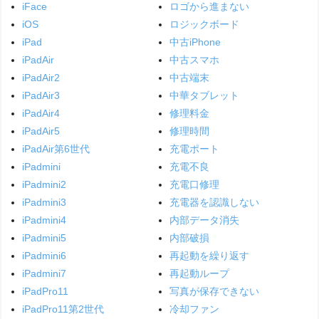
iFace
ロゴから進まない
iOS
ロジックボード
iPad
中古iPhone
iPadAir
中古スマホ
iPadAir2
中古端末
iPadAir3
中華タブレット
iPadAir4
修理料金
iPadAir5
修理時間
iPadAir第6世代
充電ポート
iPadmini
充電不良
iPadmini2
充電口修理
iPadmini3
充電器を認識しない
iPadmini4
内部データ消失
iPadmini5
内部破損
iPadmini6
再起動を繰り返す
iPadmini7
再起動ループ
iPadPro11
写真が保存できない
iPadPro11第2世代
冷却ファン