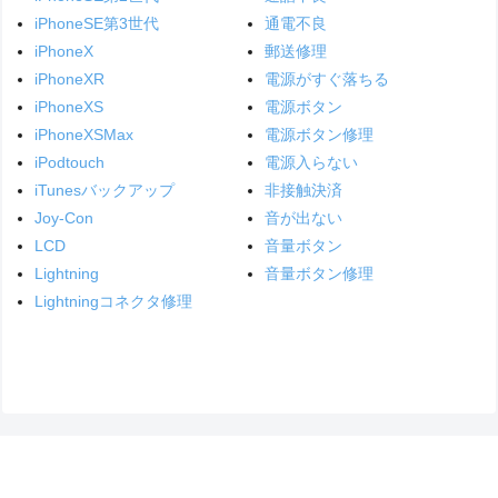
iPhoneSE第3世代
通電不良
iPhoneX
郵送修理
iPhoneXR
電源がすぐ落ちる
iPhoneXS
電源ボタン
iPhoneXSMax
電源ボタン修理
iPodtouch
電源入らない
iTunesバックアップ
非接触決済
Joy-Con
音が出ない
LCD
音量ボタン
Lightning
音量ボタン修理
Lightningコネクタ修理