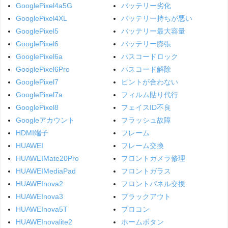
GooglePixel4a5G
バッテリー劣化
GooglePixel4XL
バッテリー持ちが悪い
GooglePixel5
バッテリー最大容量
GooglePixel6
バッテリー膨張
GooglePixel6a
パスコードロック
GooglePixel6Pro
パスコード解除
GooglePixel7
ピントが合わない
GooglePixel7a
フィルム貼り代行
GooglePixel8
フェイスID不良
Googleアカウント
フラッシュ故障
HDMI端子
フレーム
HUAWEI
フレーム交換
HUAWEIMate20Pro
フロントカメラ修理
HUAWEIMediaPad
フロントガラス
HUAWEInova2
フロントパネル交換
HUAWEInova3
ブラックアウト
HUAWEInova5T
プロコン
HUAWEInovalite2
ホームボタン