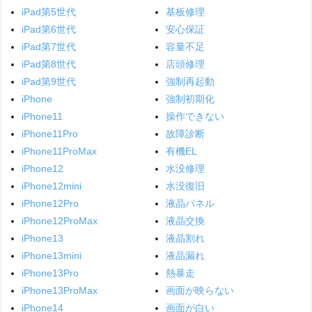
iPad第5世代
基板修理
iPad第6世代
安心保証
iPad第7世代
容量不足
iPad第8世代
店頭修理
iPad第9世代
強制再起動
iPhone
強制初期化
iPhone11
操作できない
iPhone11Pro
故障診断
iPhone11ProMax
有機EL
iPhone12
水没修理
iPhone12mini
水没復旧
iPhone12Pro
液晶パネル
iPhone12ProMax
液晶交換
iPhone13
液晶割れ
iPhone13mini
液晶漏れ
iPhone13Pro
熱暴走
iPhone13ProMax
画面が映らない
iPhone14
画面が白い