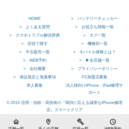
HOME
> バッテリーチェッカー
> よくある質問
> お役立ち情報一覧
> スマホトラブル解決辞典
> タグ一覧
> 症状で探す
> 機種別一覧
> 中古販売一覧
> モバイル保険とは？
> WEB予約
> ▶全店舗一覧
> 会社概要
> プライバシーポリシー
> 保証規定と免責事項
FC加盟店募集
求人募集
法人様向けiPhone・iPad修理サ
ポート
© 2015 信用・信頼・高技術の『期待に応える誠実なiPhone修理
店』スマートクリア
home
location_on
build
schedule
店舗一覧
近くの店舗
症状一覧
WEB予約