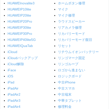
HUAWEInovalite3
ホームボタン修理
HUAWEIP10lite
マイク
HUAWEIP20lite
マイク修理
HUAWEIP20Pro
ラウドスピーカー
HUAWEIP30lite
リアカメラ修理
HUAWEIP30Pro
リカバリーモード
HUAWEIP40lite5G
リカバリーモード復旧
HUAWEIQuaTab
リセット
iCloud
リチウムイオンバッテリー
iCloudバックアップ
リンゴマーク固定
iCloud解除
リンゴループ
iFace
ロゴから進まない
iOS
ロジックボード
iPad
中古iPhone
iPadAir
中古スマホ
iPadAir2
中古端末
iPadAir3
中華タブレット
iPadAir4
修理料金