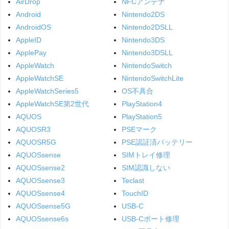
AirDrop
NFCアンテナ
Android
Nintendo2DS
AndroidOS
Nintendo2DSLL
AppleID
Nintendo3DS
ApplePay
Nintendo3DSLL
AppleWatch
NintendoSwitch
AppleWatchSE
NintendoSwitchLite
AppleWatchSeries5
OS不具合
AppleWatchSE第2世代
PlayStation4
AQUOS
PlayStation5
AQUOSR3
PSEマーク
AQUOSR5G
PSE認証済バッテリー
AQUOSsense
SIMトレイ修理
AQUOSsense2
SIM認識しない
AQUOSsense3
Teclast
AQUOSsense4
TouchID
AQUOSsense5G
USB-C
AQUOSsense6s
USB-Cポート修理