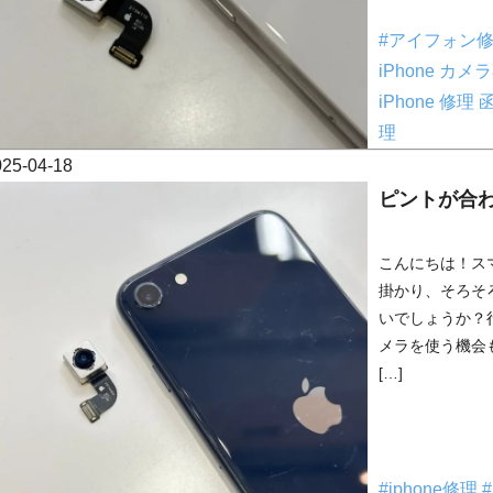
#アイフォン
iPhone カ
iPhone 修理
理
025-04-18
ピントが合
こんにちは！ス
掛かり、そろそ
いでしょうか？
メラを使う機会
[…]
#iphone修理