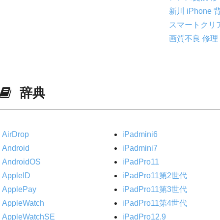
新川
iPhon
スマートクリア 
画質不良 修理
辞典
AirDrop
iPadmini6
Android
iPadmini7
AndroidOS
iPadPro11
AppleID
iPadPro11第2世代
ApplePay
iPadPro11第3世代
AppleWatch
iPadPro11第4世代
AppleWatchSE
iPadPro12.9