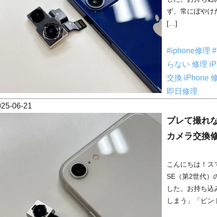
ず、常にぼやけ
[…]
#iphone修理
らない 修理
i
交換
iPhone
即日修理
025-06-21
ブレて撮れない
カメラ交換
こんにちは！スマ
SE（第2世代
した。お持ち込
しまう」「ピント