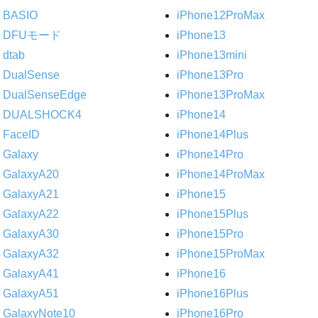
BASIO
iPhone12ProMax
DFUモード
iPhone13
dtab
iPhone13mini
DualSense
iPhone13Pro
DualSenseEdge
iPhone13ProMax
DUALSHOCK4
iPhone14
FaceID
iPhone14Plus
Galaxy
iPhone14Pro
GalaxyA20
iPhone14ProMax
GalaxyA21
iPhone15
GalaxyA22
iPhone15Plus
GalaxyA30
iPhone15Pro
GalaxyA32
iPhone15ProMax
GalaxyA41
iPhone16
GalaxyA51
iPhone16Plus
GalaxyNote10
iPhone16Pro