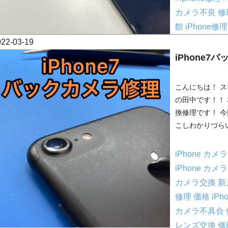
カメラ不良 
館
iPhone修
022-03-19
iPhone7
こんにちは！ 
の田中です！！ 
換修理です！ 
こしわかりづらい
iPhone カ
iPhone カ
カメラ交換 
修理 価格
iP
カメラ不具合
レンズ交換 