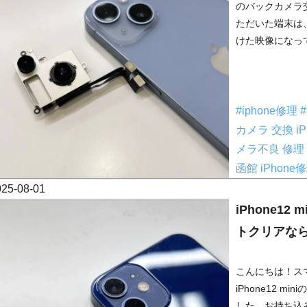
のバックカメラ
ただいた端末は
けた映像になって
#iphone修理
カメラ 交換
i
メラ不良 修理
函館
iPhone
025-08-01
iPhone1
トクリアな
こんにちは！ス
iPhone12 
した。お持ち込