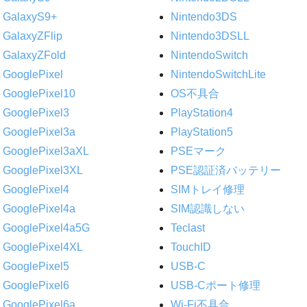
GalaxyS9+
Nintendo3DS
GalaxyZFlip
Nintendo3DSLL
GalaxyZFold
NintendoSwitch
GooglePixel
NintendoSwitchLite
GooglePixel10
OS不具合
GooglePixel3
PlayStation4
GooglePixel3a
PlayStation5
GooglePixel3aXL
PSEマーク
GooglePixel3XL
PSE認証済バッテリー
GooglePixel4
SIMトレイ修理
GooglePixel4a
SIM認識しない
GooglePixel4a5G
Teclast
GooglePixel4XL
TouchID
GooglePixel5
USB-C
GooglePixel6
USB-Cポート修理
GooglePixel6a
Wi-Fi不具合