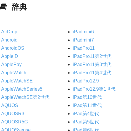
辞典
AirDrop
iPadmini6
Android
iPadmini7
AndroidOS
iPadPro11
AppleID
iPadPro11第2世代
ApplePay
iPadPro11第3世代
AppleWatch
iPadPro11第4世代
AppleWatchSE
iPadPro12.9
AppleWatchSeries5
iPadPro12.9第1世代
AppleWatchSE第2世代
iPad第10世代
AQUOS
iPad第11世代
AQUOSR3
iPad第4世代
AQUOSR5G
iPad第5世代
AQUOSsense
iPad第6世代