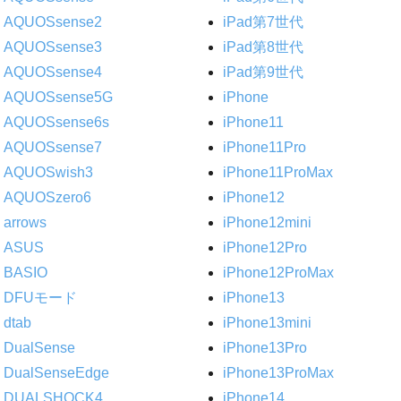
AQUOSsense2
iPad第7世代
AQUOSsense3
iPad第8世代
AQUOSsense4
iPad第9世代
AQUOSsense5G
iPhone
AQUOSsense6s
iPhone11
AQUOSsense7
iPhone11Pro
AQUOSwish3
iPhone11ProMax
AQUOSzero6
iPhone12
arrows
iPhone12mini
ASUS
iPhone12Pro
BASIO
iPhone12ProMax
DFUモード
iPhone13
dtab
iPhone13mini
DualSense
iPhone13Pro
DualSenseEdge
iPhone13ProMax
DUALSHOCK4
iPhone14