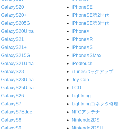
GalaxyS20
iPhoneSE
GalaxyS20+
iPhoneSE第2世代
GalaxyS205G
iPhoneSE第3世代
GalaxyS20Ultra
iPhoneX
GalaxyS21
iPhoneXR
GalaxyS21+
iPhoneXS
GalaxyS215G
iPhoneXSMax
GalaxyS21Ultra
iPodtouch
GalaxyS23
iTunesバックアップ
GalaxyS23Ultra
Joy-Con
GalaxyS25Ultra
LCD
GalaxyS26
Lightning
GalaxyS7
Lightningコネクタ修理
GalaxyS7Edge
NFCアンテナ
GalaxyS8
Nintendo2DS
GalaxyS9
Nintendo2DSLL