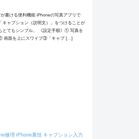
”が書ける便利機能 iPhoneの写真アプリで
「キャプション（説明文）」をつけることが
もとてもシンプル。 《設定手順》① 写真を
 画面を上にスワイプ③「キャプ […]
one修理
iPhone裏技
キャプション入力