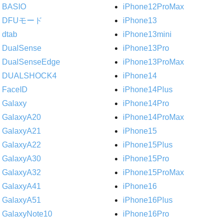
BASIO
iPhone12ProMax
DFUモード
iPhone13
dtab
iPhone13mini
DualSense
iPhone13Pro
DualSenseEdge
iPhone13ProMax
DUALSHOCK4
iPhone14
FaceID
iPhone14Plus
Galaxy
iPhone14Pro
GalaxyA20
iPhone14ProMax
GalaxyA21
iPhone15
GalaxyA22
iPhone15Plus
GalaxyA30
iPhone15Pro
GalaxyA32
iPhone15ProMax
GalaxyA41
iPhone16
GalaxyA51
iPhone16Plus
GalaxyNote10
iPhone16Pro