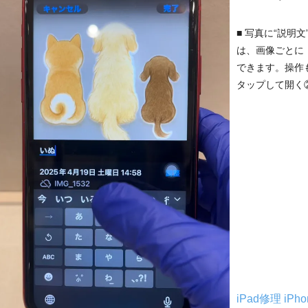
■ 写真に“説明文
は、画像ごとに
できます。操作
タップして開く②
iPad修理
iPh