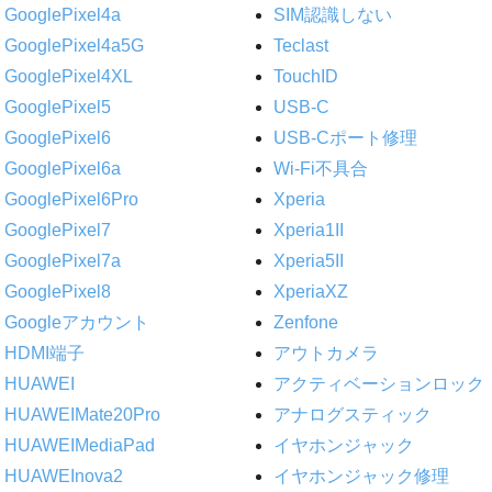
GooglePixel4a
SIM認識しない
GooglePixel4a5G
Teclast
GooglePixel4XL
TouchID
GooglePixel5
USB-C
GooglePixel6
USB-Cポート修理
GooglePixel6a
Wi-Fi不具合
GooglePixel6Pro
Xperia
GooglePixel7
Xperia1II
GooglePixel7a
Xperia5II
GooglePixel8
XperiaXZ
Googleアカウント
Zenfone
HDMI端子
アウトカメラ
HUAWEI
アクティベーションロック
HUAWEIMate20Pro
アナログスティック
HUAWEIMediaPad
イヤホンジャック
HUAWEInova2
イヤホンジャック修理