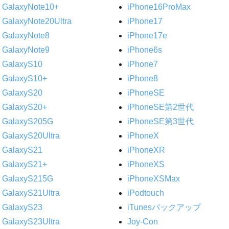
GalaxyNote10+
iPhone16ProMax
GalaxyNote20Ultra
iPhone17
GalaxyNote8
iPhone17e
GalaxyNote9
iPhone6s
GalaxyS10
iPhone7
GalaxyS10+
iPhone8
GalaxyS20
iPhoneSE
GalaxyS20+
iPhoneSE第2世代
GalaxyS205G
iPhoneSE第3世代
GalaxyS20Ultra
iPhoneX
GalaxyS21
iPhoneXR
GalaxyS21+
iPhoneXS
GalaxyS215G
iPhoneXSMax
GalaxyS21Ultra
iPodtouch
GalaxyS23
iTunesバックアップ
GalaxyS23Ultra
Joy-Con