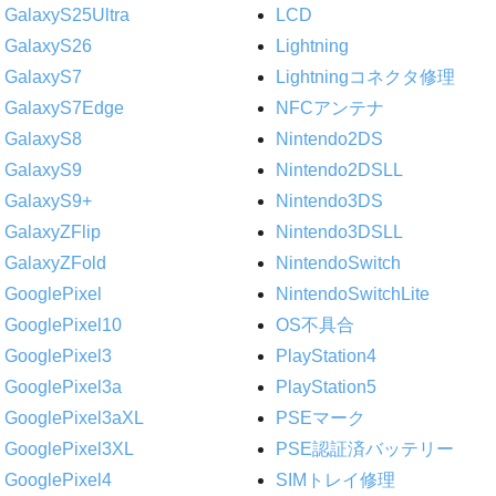
GalaxyS25Ultra
LCD
GalaxyS26
Lightning
GalaxyS7
Lightningコネクタ修理
GalaxyS7Edge
NFCアンテナ
GalaxyS8
Nintendo2DS
GalaxyS9
Nintendo2DSLL
GalaxyS9+
Nintendo3DS
GalaxyZFlip
Nintendo3DSLL
GalaxyZFold
NintendoSwitch
GooglePixel
NintendoSwitchLite
GooglePixel10
OS不具合
GooglePixel3
PlayStation4
GooglePixel3a
PlayStation5
GooglePixel3aXL
PSEマーク
GooglePixel3XL
PSE認証済バッテリー
GooglePixel4
SIMトレイ修理