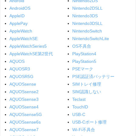
Android
Nintendo2DS
AndroidOS
Nintendo2DSLL
AppleID
Nintendo3DS
ApplePay
Nintendo3DSLL
AppleWatch
NintendoSwitch
AppleWatchSE
NintendoSwitchLite
AppleWatchSeries5
OS不具合
AppleWatchSE第2世代
PlayStation4
AQUOS
PlayStation5
AQUOSR3
PSEマーク
AQUOSR5G
PSE認証済バッテリー
AQUOSsense
SIMトレイ修理
AQUOSsense2
SIM認識しない
AQUOSsense3
Teclast
AQUOSsense4
TouchID
AQUOSsense5G
USB-C
AQUOSsense6s
USB-Cポート修理
AQUOSsense7
Wi-Fi不具合