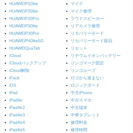
HUAWEIP10lite
マイク
HUAWEIP20lite
マイク修理
HUAWEIP20Pro
ラウドスピーカー
HUAWEIP30lite
リアカメラ修理
HUAWEIP30Pro
リカバリーモード
HUAWEIP40lite5G
リカバリーモード復旧
HUAWEIQuaTab
リセット
iCloud
リチウムイオンバッテリー
iCloudバックアップ
リンゴマーク固定
iCloud解除
リンゴループ
iFace
ロゴから進まない
iOS
ロジックボード
iPad
中古iPhone
iPadAir
中古スマホ
iPadAir2
中古端末
iPadAir3
中華タブレット
iPadAir4
修理料金
iPadAir5
修理時間