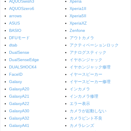
AQUOSwish3
Xperia
AQUOSzero6
Xperia1II
arrows
Xperia5II
ASUS
XperiaXZ
BASIO
Zenfone
DFUモード
アウトカメラ
dtab
アクティベーションロック
DualSense
アナログスティック
DualSenseEdge
イヤホンジャック
DUALSHOCK4
イヤホンジャック修理
FaceID
イヤースピーカー
Galaxy
イヤースピーカー修理
GalaxyA20
インカメラ
GalaxyA21
インカメラ修理
GalaxyA22
エラー表示
GalaxyA30
カメラが起動しない
GalaxyA32
カメラピント不良
GalaxyA41
カメラレンズ