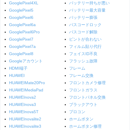
GooglePixel4XL
バッテリー持ちが悪い
GooglePixel5
バッテリー最大容量
GooglePixel6
バッテリー膨張
GooglePixel6a
パスコードロック
GooglePixel6Pro
パスコード解除
GooglePixel7
ピントが合わない
GooglePixel7a
フィルム貼り代行
GooglePixel8
フェイスID不良
Googleアカウント
フラッシュ故障
HDMI端子
フレーム
HUAWEI
フレーム交換
HUAWEIMate20Pro
フロントカメラ修理
HUAWEIMediaPad
フロントガラス
HUAWEInova2
フロントパネル交換
HUAWEInova3
ブラックアウト
HUAWEInova5T
プロコン
HUAWEInovalite2
ホームボタン
HUAWEInovalite3
ホームボタン修理