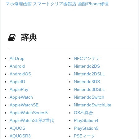
マホ修理函館
スマートクリア函館店
函館iPhone修理
辞典
AirDrop
NFCアンテナ
Android
Nintendo2DS
AndroidOS
Nintendo2DSLL
AppleID
Nintendo3DS
ApplePay
Nintendo3DSLL
AppleWatch
NintendoSwitch
AppleWatchSE
NintendoSwitchLite
AppleWatchSeries5
OS不具合
AppleWatchSE第2世代
PlayStation4
AQUOS
PlayStation5
AQUOSR3
PSEマーク