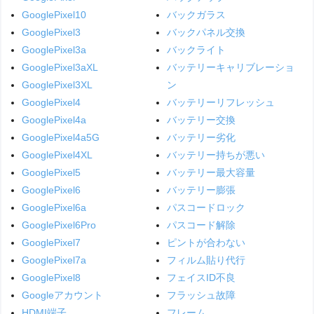
GooglePixel10
バックガラス
GooglePixel3
バックパネル交換
GooglePixel3a
バックライト
GooglePixel3aXL
バッテリーキャリブレーショ
GooglePixel3XL
ン
GooglePixel4
バッテリーリフレッシュ
GooglePixel4a
バッテリー交換
GooglePixel4a5G
バッテリー劣化
GooglePixel4XL
バッテリー持ちが悪い
GooglePixel5
バッテリー最大容量
GooglePixel6
バッテリー膨張
GooglePixel6a
パスコードロック
GooglePixel6Pro
パスコード解除
GooglePixel7
ピントが合わない
GooglePixel7a
フィルム貼り代行
GooglePixel8
フェイスID不良
Googleアカウント
フラッシュ故障
HDMI端子
フレーム