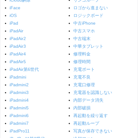
iFace
ロゴから進まない
iOS
ロジックボード
iPad
中古iPhone
iPadAir
中古スマホ
iPadAir2
中古端末
iPadAir3
中華タブレット
iPadAir4
修理料金
iPadAir5
修理時間
iPadAir第6世代
充電ポート
iPadmini
充電不良
iPadmini2
充電口修理
iPadmini3
充電器を認識しない
iPadmini4
内部データ消失
iPadmini5
内部破損
iPadmini6
再起動を繰り返す
iPadmini7
再起動ループ
iPadPro11
写真が保存できない