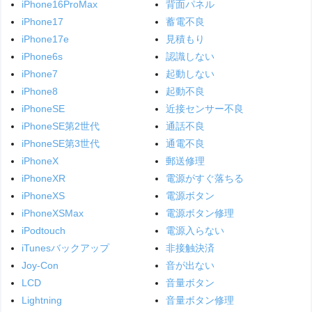
iPhone16ProMax
背面パネル
iPhone17
蓄電不良
iPhone17e
見積もり
iPhone6s
認識しない
iPhone7
起動しない
iPhone8
起動不良
iPhoneSE
近接センサー不良
iPhoneSE第2世代
通話不良
iPhoneSE第3世代
通電不良
iPhoneX
郵送修理
iPhoneXR
電源がすぐ落ちる
iPhoneXS
電源ボタン
iPhoneXSMax
電源ボタン修理
iPodtouch
電源入らない
iTunesバックアップ
非接触決済
Joy-Con
音が出ない
LCD
音量ボタン
Lightning
音量ボタン修理