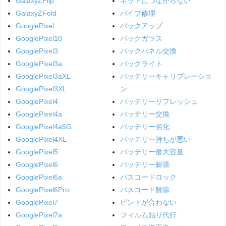
GalaxyZFlip
ネットにつながらない
GalaxyZFold
バイブ修理
GooglePixel
バックアップ
GooglePixel10
バックガラス
GooglePixel3
バックパネル交換
GooglePixel3a
バックライト
GooglePixel3aXL
バッテリーキャリブレーショ
GooglePixel3XL
ン
GooglePixel4
バッテリーリフレッシュ
GooglePixel4a
バッテリー交換
GooglePixel4a5G
バッテリー劣化
GooglePixel4XL
バッテリー持ちが悪い
GooglePixel5
バッテリー最大容量
GooglePixel6
バッテリー膨張
GooglePixel6a
パスコードロック
GooglePixel6Pro
パスコード解除
GooglePixel7
ピントが合わない
GooglePixel7a
フィルム貼り代行