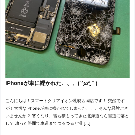
iPhoneが車に轢かれた、、、(´°̥̥̥̥̥̥̥̥ω°̥̥̥̥̥̥̥̥｀)
こんにちは！スマートクリアイオン札幌西岡店です！ 突然です
が！大切なiPhoneが車に轢かれてしまった、、、そんな経験ござ
いませんか？ 寒くなり、雪も積もってきた北海道なら雪道に落と
して 凍った路面で車道までつるつると滑 […]