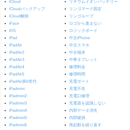
iCloud
リチウムイオンバッテリー
iCloudバックアップ
リンゴマーク固定
iCloud解除
リンゴループ
iFace
ロゴから進まない
iOS
ロジックボード
iPad
中古iPhone
iPadAir
中古スマホ
iPadAir2
中古端末
iPadAir3
中華タブレット
iPadAir4
修理料金
iPadAir5
修理時間
iPadAir第6世代
充電ポート
iPadmini
充電不良
iPadmini2
充電口修理
iPadmini3
充電器を認識しない
iPadmini4
内部データ消失
iPadmini5
内部破損
iPadmini6
再起動を繰り返す