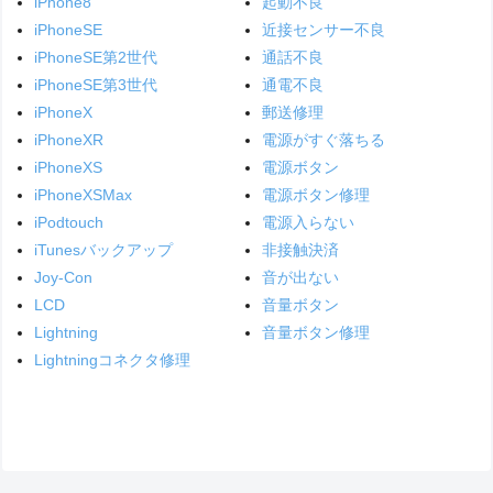
iPhone8
起動不良
iPhoneSE
近接センサー不良
iPhoneSE第2世代
通話不良
iPhoneSE第3世代
通電不良
iPhoneX
郵送修理
iPhoneXR
電源がすぐ落ちる
iPhoneXS
電源ボタン
iPhoneXSMax
電源ボタン修理
iPodtouch
電源入らない
iTunesバックアップ
非接触決済
Joy-Con
音が出ない
LCD
音量ボタン
Lightning
音量ボタン修理
Lightningコネクタ修理