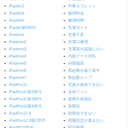
iPadAir3
中華タブレット
iPadAir4
修理料金
iPadAir5
修理時間
iPadAir第6世代
充電ポート
iPadmini
充電不良
iPadmini2
充電口修理
iPadmini3
充電器を認識しない
iPadmini4
内部データ消失
iPadmini5
内部破損
iPadmini6
再起動を繰り返す
iPadmini7
再起動ループ
iPadPro11
写真が保存できない
iPadPro11第2世代
冷却ファン
iPadPro11第3世代
初期不良保証
iPadPro11第4世代
初期化
iPadPro12.9
初期化できない
iPadPro12.9第1世代
初期設定が進まない
iPad第10世代
即日修理