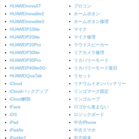
HUAWEInova5T
プロコン
HUAWEInovalite2
ホームボタン
HUAWEInovalite3
ホームボタン修理
HUAWEIP10lite
マイク
HUAWEIP20lite
マイク修理
HUAWEIP20Pro
ラウドスピーカー
HUAWEIP30lite
リアカメラ修理
HUAWEIP30Pro
リカバリーモード
HUAWEIP40lite5G
リカバリーモード復旧
HUAWEIQuaTab
リセット
iCloud
リチウムイオンバッテリー
iCloudバックアップ
リンゴマーク固定
iCloud解除
リンゴループ
iFace
ロゴから進まない
iOS
ロジックボード
iPad
中古iPhone
iPadAir
中古スマホ
iPadAir2
中古端末