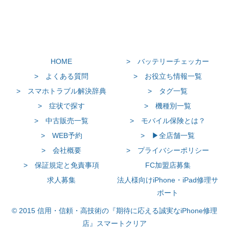
HOME
> バッテリーチェッカー
> よくある質問
> お役立ち情報一覧
> スマホトラブル解決辞典
> タグ一覧
> 症状で探す
> 機種別一覧
> 中古販売一覧
> モバイル保険とは？
> WEB予約
> ▶全店舗一覧
> 会社概要
> プライバシーポリシー
> 保証規定と免責事項
FC加盟店募集
求人募集
法人様向けiPhone・iPad修理サ
ポート
© 2015 信用・信頼・高技術の『期待に応える誠実なiPhone修理
店』スマートクリア