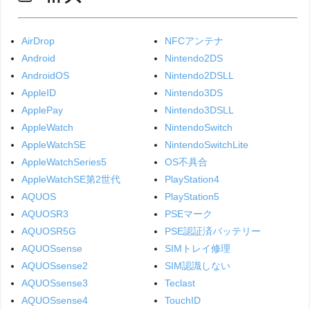
AirDrop
NFCアンテナ
Android
Nintendo2DS
AndroidOS
Nintendo2DSLL
AppleID
Nintendo3DS
ApplePay
Nintendo3DSLL
AppleWatch
NintendoSwitch
AppleWatchSE
NintendoSwitchLite
AppleWatchSeries5
OS不具合
AppleWatchSE第2世代
PlayStation4
AQUOS
PlayStation5
AQUOSR3
PSEマーク
AQUOSR5G
PSE認証済バッテリー
AQUOSsense
SIMトレイ修理
AQUOSsense2
SIM認識しない
AQUOSsense3
Teclast
AQUOSsense4
TouchID