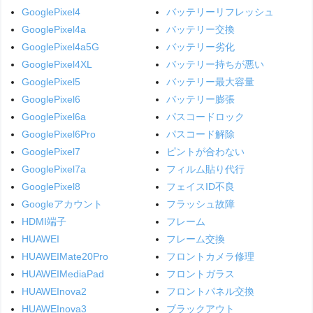
GooglePixel4
バッテリーリフレッシュ
GooglePixel4a
バッテリー交換
GooglePixel4a5G
バッテリー劣化
GooglePixel4XL
バッテリー持ちが悪い
GooglePixel5
バッテリー最大容量
GooglePixel6
バッテリー膨張
GooglePixel6a
パスコードロック
GooglePixel6Pro
パスコード解除
GooglePixel7
ピントが合わない
GooglePixel7a
フィルム貼り代行
GooglePixel8
フェイスID不良
Googleアカウント
フラッシュ故障
HDMI端子
フレーム
HUAWEI
フレーム交換
HUAWEIMate20Pro
フロントカメラ修理
HUAWEIMediaPad
フロントガラス
HUAWEInova2
フロントパネル交換
HUAWEInova3
ブラックアウト