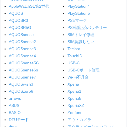
AppleWatchSE第2世代
PlayStation4
AQUOS
PlayStation5
AQUOSR3
PSEマーク
AQUOSR5G
PSE認証済バッテリー
AQUOSsense
SIMトレイ修理
AQUOSsense2
SIM認識しない
AQUOSsense3
Teclast
AQUOSsense4
TouchID
AQUOSsense5G
USB-C
AQUOSsense6s
USB-Cポート修理
AQUOSsense7
Wi-Fi不具合
AQUOSwish3
Xperia
AQUOSzero6
Xperia1II
arrows
Xperia5II
ASUS
XperiaXZ
BASIO
Zenfone
DFUモード
アウトカメラ
dtab
アクティベーションロック