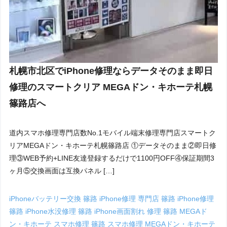
札幌市北区でiPhone修理ならデータそのまま即日
修理のスマートクリア MEGAドン・キホーテ札幌
篠路店へ
道内スマホ修理専門店数No.1モバイル端末修理専門店スマートク
リアMEGAドン・キホーテ札幌篠路店 ①データそのまま②即日修
理③WEB予約+LINE友達登録するだけで1100円OFF④保証期間3
ヶ月⑤交換画面は互換パネル […]
iPhoneバッテリー交換 篠路
iPhone修理 専門店 篠路
iPhone修理
篠路
iPhone水没修理 篠路
iPhone画面割れ 修理 篠路
MEGAド
ン・キホーテ スマホ修理 篠路
スマホ修理 MEGAドン・キホーテ