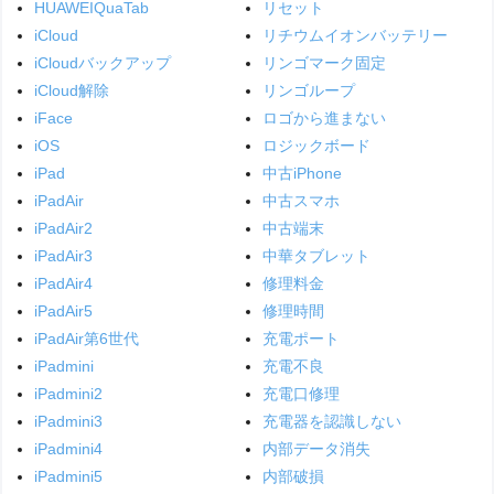
HUAWEIQuaTab
リセット
iCloud
リチウムイオンバッテリー
iCloudバックアップ
リンゴマーク固定
iCloud解除
リンゴループ
iFace
ロゴから進まない
iOS
ロジックボード
iPad
中古iPhone
iPadAir
中古スマホ
iPadAir2
中古端末
iPadAir3
中華タブレット
iPadAir4
修理料金
iPadAir5
修理時間
iPadAir第6世代
充電ポート
iPadmini
充電不良
iPadmini2
充電口修理
iPadmini3
充電器を認識しない
iPadmini4
内部データ消失
iPadmini5
内部破損