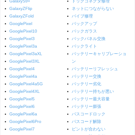
GalaxyS9+
ドックコネクタ修理
GalaxyZFlip
ネットにつながらない
GalaxyZFold
バイブ修理
GooglePixel
バックアップ
GooglePixel10
バックガラス
GooglePixel3
バックパネル交換
GooglePixel3a
バックライト
GooglePixel3aXL
バッテリーキャリブレーショ
GooglePixel3XL
ン
GooglePixel4
バッテリーリフレッシュ
GooglePixel4a
バッテリー交換
GooglePixel4a5G
バッテリー劣化
GooglePixel4XL
バッテリー持ちが悪い
GooglePixel5
バッテリー最大容量
GooglePixel6
バッテリー膨張
GooglePixel6a
パスコードロック
GooglePixel6Pro
パスコード解除
GooglePixel7
ピントが合わない