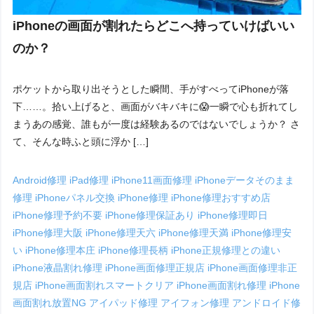
iPhoneの画面が割れたらどこへ持っていけばいい
のか？
ポケットから取り出そうとした瞬間、手がすべってiPhoneが落
下……。拾い上げると、画面がバキバキに😱一瞬で心も折れてし
まうあの感覚、誰もが一度は経験あるのではないでしょうか？ さ
て、そんな時ふと頭に浮か […]
Android修理
iPad修理
iPhone11画面修理
iPhoneデータそのまま
修理
iPhoneパネル交換
iPhone修理
iPhone修理おすすめ店
iPhone修理予約不要
iPhone修理保証あり
iPhone修理即日
iPhone修理大阪
iPhone修理天六
iPhone修理天満
iPhone修理安
い
iPhone修理本庄
iPhone修理長柄
iPhone正規修理との違い
iPhone液晶割れ修理
iPhone画面修理正規店
iPhone画面修理非正
規店
iPhone画面割れスマートクリア
iPhone画面割れ修理
iPhone
画面割れ放置NG
アイパッド修理
アイフォン修理
アンドロイド修