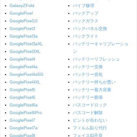
GalaxyZFold
バイブ修理
GooglePixel
バックアップ
GooglePixel10
バックガラス
GooglePixel3
バックパネル交換
GooglePixel3a
バックライト
GooglePixel3aXL
バッテリーキャリブレーショ
GooglePixel3XL
ン
GooglePixel4
バッテリーリフレッシュ
GooglePixel4a
バッテリー交換
GooglePixel4a5G
バッテリー劣化
GooglePixel4XL
バッテリー持ちが悪い
GooglePixel5
バッテリー最大容量
GooglePixel6
バッテリー膨張
GooglePixel6a
パスコードロック
GooglePixel6Pro
パスコード解除
GooglePixel7
ピントが合わない
GooglePixel7a
フィルム貼り代行
GooglePixel8
フェイスID不良