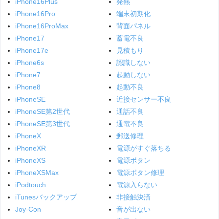
iPhone16Plus
発熱
iPhone16Pro
端末初期化
iPhone16ProMax
背面パネル
iPhone17
蓄電不良
iPhone17e
見積もり
iPhone6s
認識しない
iPhone7
起動しない
iPhone8
起動不良
iPhoneSE
近接センサー不良
iPhoneSE第2世代
通話不良
iPhoneSE第3世代
通電不良
iPhoneX
郵送修理
iPhoneXR
電源がすぐ落ちる
iPhoneXS
電源ボタン
iPhoneXSMax
電源ボタン修理
iPodtouch
電源入らない
iTunesバックアップ
非接触決済
Joy-Con
音が出ない