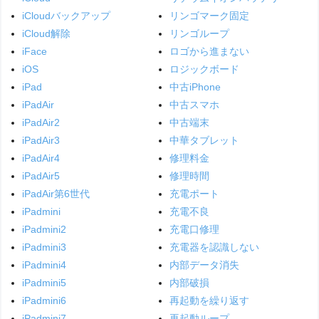
iCloudバックアップ
リンゴマーク固定
iCloud解除
リンゴループ
iFace
ロゴから進まない
iOS
ロジックボード
iPad
中古iPhone
iPadAir
中古スマホ
iPadAir2
中古端末
iPadAir3
中華タブレット
iPadAir4
修理料金
iPadAir5
修理時間
iPadAir第6世代
充電ポート
iPadmini
充電不良
iPadmini2
充電口修理
iPadmini3
充電器を認識しない
iPadmini4
内部データ消失
iPadmini5
内部破損
iPadmini6
再起動を繰り返す
iPadmini7
再起動ループ