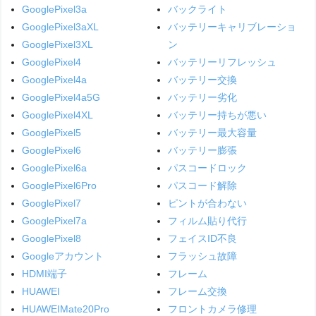
GooglePixel3a
バックライト
GooglePixel3aXL
バッテリーキャリブレーショ
GooglePixel3XL
ン
GooglePixel4
バッテリーリフレッシュ
GooglePixel4a
バッテリー交換
GooglePixel4a5G
バッテリー劣化
GooglePixel4XL
バッテリー持ちが悪い
GooglePixel5
バッテリー最大容量
GooglePixel6
バッテリー膨張
GooglePixel6a
パスコードロック
GooglePixel6Pro
パスコード解除
GooglePixel7
ピントが合わない
GooglePixel7a
フィルム貼り代行
GooglePixel8
フェイスID不良
Googleアカウント
フラッシュ故障
HDMI端子
フレーム
HUAWEI
フレーム交換
HUAWEIMate20Pro
フロントカメラ修理