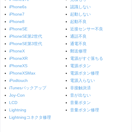
iPhone6s
認識しない
iPhone7
起動しない
iPhone8
起動不良
iPhoneSE
近接センサー不良
iPhoneSE第2世代
通話不良
iPhoneSE第3世代
通電不良
iPhoneX
郵送修理
iPhoneXR
電源がすぐ落ちる
iPhoneXS
電源ボタン
iPhoneXSMax
電源ボタン修理
iPodtouch
電源入らない
iTunesバックアップ
非接触決済
Joy-Con
音が出ない
LCD
音量ボタン
Lightning
音量ボタン修理
Lightningコネクタ修理