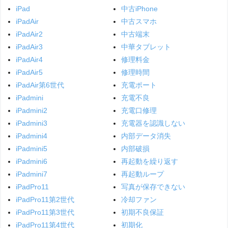
iPad
中古iPhone
iPadAir
中古スマホ
iPadAir2
中古端末
iPadAir3
中華タブレット
iPadAir4
修理料金
iPadAir5
修理時間
iPadAir第6世代
充電ポート
iPadmini
充電不良
iPadmini2
充電口修理
iPadmini3
充電器を認識しない
iPadmini4
内部データ消失
iPadmini5
内部破損
iPadmini6
再起動を繰り返す
iPadmini7
再起動ループ
iPadPro11
写真が保存できない
iPadPro11第2世代
冷却ファン
iPadPro11第3世代
初期不良保証
iPadPro11第4世代
初期化