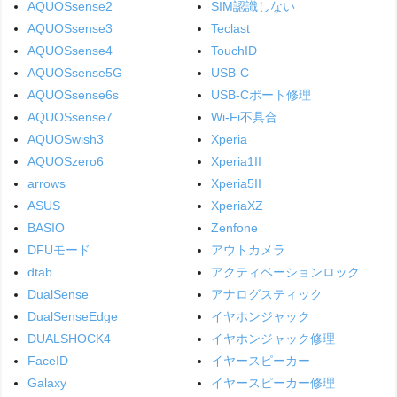
AQUOSsense2
SIM認識しない
AQUOSsense3
Teclast
AQUOSsense4
TouchID
AQUOSsense5G
USB-C
AQUOSsense6s
USB-Cポート修理
AQUOSsense7
Wi-Fi不具合
AQUOSwish3
Xperia
AQUOSzero6
Xperia1II
arrows
Xperia5II
ASUS
XperiaXZ
BASIO
Zenfone
DFUモード
アウトカメラ
dtab
アクティベーションロック
DualSense
アナログスティック
DualSenseEdge
イヤホンジャック
DUALSHOCK4
イヤホンジャック修理
FaceID
イヤースピーカー
Galaxy
イヤースピーカー修理