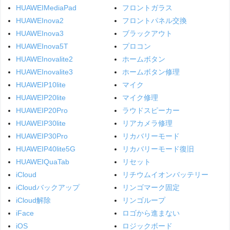
HUAWEIMediaPad
フロントガラス
HUAWEInova2
フロントパネル交換
HUAWEInova3
ブラックアウト
HUAWEInova5T
プロコン
HUAWEInovalite2
ホームボタン
HUAWEInovalite3
ホームボタン修理
HUAWEIP10lite
マイク
HUAWEIP20lite
マイク修理
HUAWEIP20Pro
ラウドスピーカー
HUAWEIP30lite
リアカメラ修理
HUAWEIP30Pro
リカバリーモード
HUAWEIP40lite5G
リカバリーモード復旧
HUAWEIQuaTab
リセット
iCloud
リチウムイオンバッテリー
iCloudバックアップ
リンゴマーク固定
iCloud解除
リンゴループ
iFace
ロゴから進まない
iOS
ロジックボード