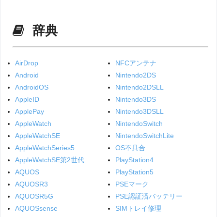
辞典
AirDrop
NFCアンテナ
Android
Nintendo2DS
AndroidOS
Nintendo2DSLL
AppleID
Nintendo3DS
ApplePay
Nintendo3DSLL
AppleWatch
NintendoSwitch
AppleWatchSE
NintendoSwitchLite
AppleWatchSeries5
OS不具合
AppleWatchSE第2世代
PlayStation4
AQUOS
PlayStation5
AQUOSR3
PSEマーク
AQUOSR5G
PSE認証済バッテリー
AQUOSsense
SIMトレイ修理