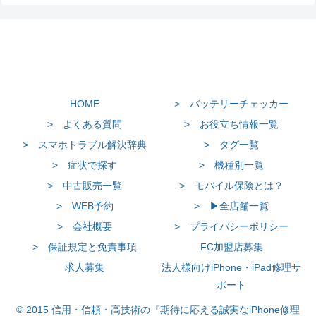
HOME
> バッテリーチェッカー
> よくある質問
> お役立ち情報一覧
> スマホトラブル解決辞典
> タグ一覧
> 症状で探す
> 機種別一覧
> 中古販売一覧
> モバイル保険とは？
> WEB予約
> ▶全店舗一覧
> 会社概要
> プライバシーポリシー
> 保証規定と免責事項
FC加盟店募集
求人募集
法人様向けiPhone・iPad修理サ
ポート
© 2015 信用・信頼・高技術の『期待に応える誠実なiPhone修理