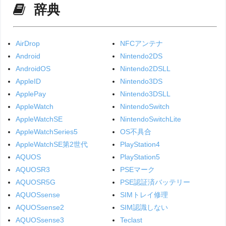
辞典
AirDrop
NFCアンテナ
Android
Nintendo2DS
AndroidOS
Nintendo2DSLL
AppleID
Nintendo3DS
ApplePay
Nintendo3DSLL
AppleWatch
NintendoSwitch
AppleWatchSE
NintendoSwitchLite
AppleWatchSeries5
OS不具合
AppleWatchSE第2世代
PlayStation4
AQUOS
PlayStation5
AQUOSR3
PSEマーク
AQUOSR5G
PSE認証済バッテリー
AQUOSsense
SIMトレイ修理
AQUOSsense2
SIM認識しない
AQUOSsense3
Teclast