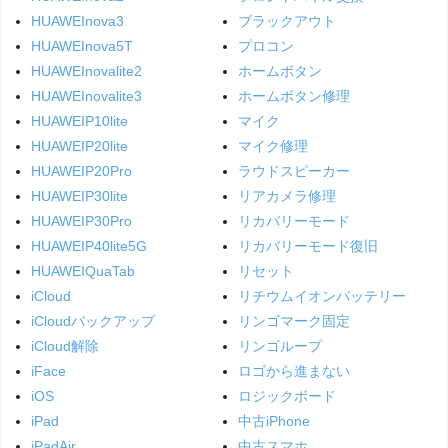
HUAWEInova3
ブラックアウト
HUAWEInova5T
プロコン
HUAWEInovalite2
ホームボタン
HUAWEInovalite3
ホームボタン修理
HUAWEIP10lite
マイク
HUAWEIP20lite
マイク修理
HUAWEIP20Pro
ラウドスピーカー
HUAWEIP30lite
リアカメラ修理
HUAWEIP30Pro
リカバリーモード
HUAWEIP40lite5G
リカバリーモード復旧
HUAWEIQuaTab
リセット
iCloud
リチウムイオンバッテリー
iCloudバックアップ
リンゴマーク固定
iCloud解除
リンゴループ
iFace
ロゴから進まない
iOS
ロジックボード
iPad
中古iPhone
iPadAir
中古スマホ