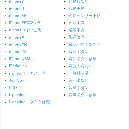
iPhone7
起動しない
iPhone8
起動不良
iPhoneSE
近接センサー不良
iPhoneSE第2世代
通話不良
iPhoneSE第3世代
通電不良
iPhoneX
郵送修理
iPhoneXR
電源がすぐ落ちる
iPhoneXS
電源ボタン
iPhoneXSMax
電源ボタン修理
iPodtouch
電源入らない
iTunesバックアップ
非接触決済
Joy-Con
音が出ない
LCD
音量ボタン
Lightning
音量ボタン修理
Lightningコネクタ修理