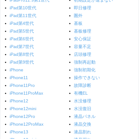
iPadPro12.9第1世代
初期設定が進まない
iPad第10世代
即日修理
iPad第11世代
圏外
iPad第4世代
基板
iPad第5世代
基板修理
iPad第6世代
安心保証
iPad第7世代
容量不足
iPad第8世代
店頭修理
iPad第9世代
強制再起動
iPhone
強制初期化
iPhone11
操作できない
iPhone11Pro
故障診断
iPhone11ProMax
有機EL
iPhone12
水没修理
iPhone12mini
水没復旧
iPhone12Pro
液晶パネル
iPhone12ProMax
液晶交換
iPhone13
液晶割れ