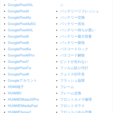
GooglePixel3XL
ン
GooglePixel4
バッテリーリフレッシュ
GooglePixel4a
バッテリー交換
GooglePixel4a5G
バッテリー劣化
GooglePixel4XL
バッテリー持ちが悪い
GooglePixel5
バッテリー最大容量
GooglePixel6
バッテリー膨張
GooglePixel6a
パスコードロック
GooglePixel6Pro
パスコード解除
GooglePixel7
ピントが合わない
GooglePixel7a
フィルム貼り代行
GooglePixel8
フェイスID不良
Googleアカウント
フラッシュ故障
HDMI端子
フレーム
HUAWEI
フレーム交換
HUAWEIMate20Pro
フロントカメラ修理
HUAWEIMediaPad
フロントガラス
HUAWEInova2
フロントパネル交換