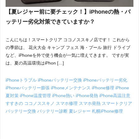
【夏レジャー前に要チェック！】iPhoneの熱・バ
ッテリー劣化対策できていますか？
こんにちは！スマートクリア ココノススキノ店です！ これから
の季節は、 花火大会 キャンプ フェス 海・プール 旅行 ドライブ
など、iPhoneを外で使う機会が一気に増えてきます。 ですが実
は、夏の高温環境はiPhon […]
iPhoneトラブル
iPhoneバッテリー交換
iPhoneバッテリー劣化
iPhoneバッテリー膨張
iPhoneメンテナンス
iPhone修理
iPhone
夏対策
iPhone温度管理
iPhone熱い
iPhone発熱
iPhone高温注意
すすきの
ココノススキノ
スマホ修理
スマホ発熱
スマートクリア
バッテリー交換
バッテリー診断
夏レジャー
札幌iPhone修理