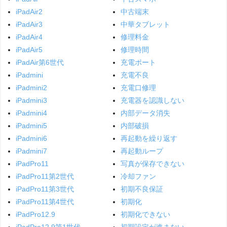
iPadAir2
中古端末
iPadAir3
中華タブレット
iPadAir4
修理料金
iPadAir5
修理時間
iPadAir第6世代
充電ポート
iPadmini
充電不良
iPadmini2
充電口修理
iPadmini3
充電器を認識しない
iPadmini4
内部データ消失
iPadmini5
内部破損
iPadmini6
再起動を繰り返す
iPadmini7
再起動ループ
iPadPro11
写真が保存できない
iPadPro11第2世代
冷却ファン
iPadPro11第3世代
初期不良保証
iPadPro11第4世代
初期化
iPadPro12.9
初期化できない