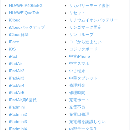
HUAWEIP40lite5G
リカバリーモード復旧
HUAWEIQuaTab
リセット
iCloud
リチウムイオンバッテリー
iCloudバックアップ
リンゴマーク固定
iCloud解除
リンゴループ
iFace
ロゴから進まない
iOS
ロジックボード
iPad
中古iPhone
iPadAir
中古スマホ
iPadAir2
中古端末
iPadAir3
中華タブレット
iPadAir4
修理料金
iPadAir5
修理時間
iPadAir第6世代
充電ポート
iPadmini
充電不良
iPadmini2
充電口修理
iPadmini3
充電器を認識しない
iPadmini4
内部データ消失