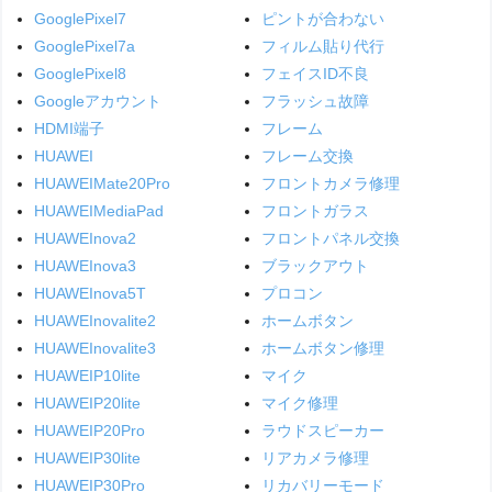
GooglePixel7
ピントが合わない
GooglePixel7a
フィルム貼り代行
GooglePixel8
フェイスID不良
Googleアカウント
フラッシュ故障
HDMI端子
フレーム
HUAWEI
フレーム交換
HUAWEIMate20Pro
フロントカメラ修理
HUAWEIMediaPad
フロントガラス
HUAWEInova2
フロントパネル交換
HUAWEInova3
ブラックアウト
HUAWEInova5T
プロコン
HUAWEInovalite2
ホームボタン
HUAWEInovalite3
ホームボタン修理
HUAWEIP10lite
マイク
HUAWEIP20lite
マイク修理
HUAWEIP20Pro
ラウドスピーカー
HUAWEIP30lite
リアカメラ修理
HUAWEIP30Pro
リカバリーモード