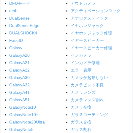
DFUモード
アウトカメラ
dtab
アクティベーションロック
DualSense
アナログスティック
DualSenseEdge
イヤホンジャック
DUALSHOCK4
イヤホンジャック修理
FaceID
イヤースピーカー
Galaxy
イヤースピーカー修理
GalaxyA20
インカメラ
GalaxyA21
インカメラ修理
GalaxyA22
エラー表示
GalaxyA30
カメラが起動しない
GalaxyA32
カメラピント不良
GalaxyA41
カメラレンズ
GalaxyA51
カメラレンズ割れ
GalaxyNote10
カメラ交換
GalaxyNote10+
ガラスコーティング
GalaxyNote20Ultra
ガラス交換
GalaxyNote8
ガラス割れ