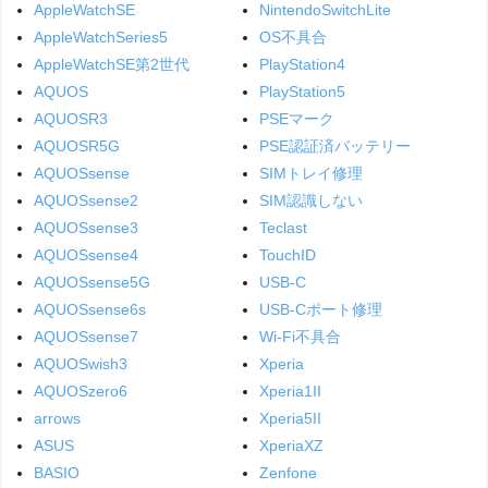
AppleWatchSE
NintendoSwitchLite
AppleWatchSeries5
OS不具合
AppleWatchSE第2世代
PlayStation4
AQUOS
PlayStation5
AQUOSR3
PSEマーク
AQUOSR5G
PSE認証済バッテリー
AQUOSsense
SIMトレイ修理
AQUOSsense2
SIM認識しない
AQUOSsense3
Teclast
AQUOSsense4
TouchID
AQUOSsense5G
USB-C
AQUOSsense6s
USB-Cポート修理
AQUOSsense7
Wi-Fi不具合
AQUOSwish3
Xperia
AQUOSzero6
Xperia1II
arrows
Xperia5II
ASUS
XperiaXZ
BASIO
Zenfone