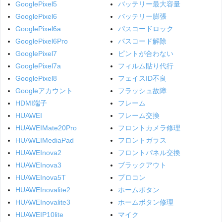
GooglePixel5
バッテリー最大容量
GooglePixel6
バッテリー膨張
GooglePixel6a
パスコードロック
GooglePixel6Pro
パスコード解除
GooglePixel7
ピントが合わない
GooglePixel7a
フィルム貼り代行
GooglePixel8
フェイスID不良
Googleアカウント
フラッシュ故障
HDMI端子
フレーム
HUAWEI
フレーム交換
HUAWEIMate20Pro
フロントカメラ修理
HUAWEIMediaPad
フロントガラス
HUAWEInova2
フロントパネル交換
HUAWEInova3
ブラックアウト
HUAWEInova5T
プロコン
HUAWEInovalite2
ホームボタン
HUAWEInovalite3
ホームボタン修理
HUAWEIP10lite
マイク