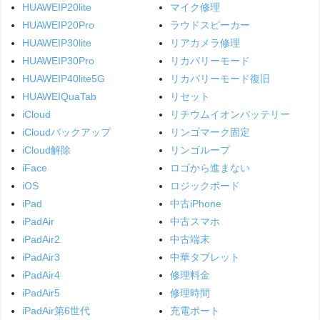
HUAWEIP20lite
マイク修理
HUAWEIP20Pro
ラウドスピーカー
HUAWEIP30lite
リアカメラ修理
HUAWEIP30Pro
リカバリーモード
HUAWEIP40lite5G
リカバリーモード復旧
HUAWEIQuaTab
リセット
iCloud
リチウムイオンバッテリー
iCloudバックアップ
リンゴマーク固定
iCloud解除
リンゴループ
iFace
ロゴから進まない
iOS
ロジックボード
iPad
中古iPhone
iPadAir
中古スマホ
iPadAir2
中古端末
iPadAir3
中華タブレット
iPadAir4
修理料金
iPadAir5
修理時間
iPadAir第6世代
充電ポート