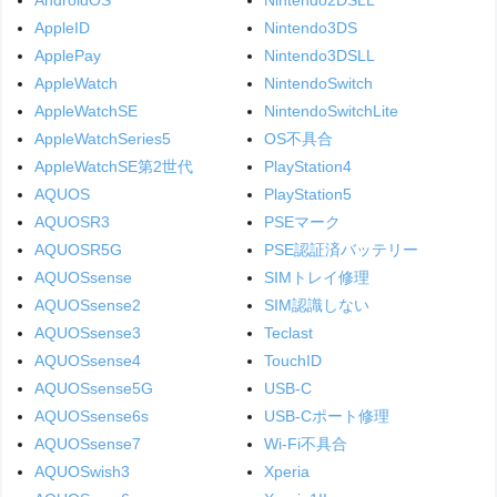
AppleID
Nintendo3DS
ApplePay
Nintendo3DSLL
AppleWatch
NintendoSwitch
AppleWatchSE
NintendoSwitchLite
AppleWatchSeries5
OS不具合
AppleWatchSE第2世代
PlayStation4
AQUOS
PlayStation5
AQUOSR3
PSEマーク
AQUOSR5G
PSE認証済バッテリー
AQUOSsense
SIMトレイ修理
AQUOSsense2
SIM認識しない
AQUOSsense3
Teclast
AQUOSsense4
TouchID
AQUOSsense5G
USB-C
AQUOSsense6s
USB-Cポート修理
AQUOSsense7
Wi-Fi不具合
AQUOSwish3
Xperia