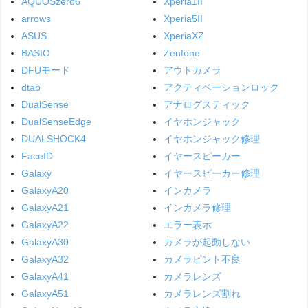
AQUOSzero6
Xperia1II
arrows
Xperia5II
ASUS
XperiaXZ
BASIO
Zenfone
DFUモード
アウトカメラ
dtab
アクティベーションロック
DualSense
アナログスティック
DualSenseEdge
イヤホンジャック
DUALSHOCK4
イヤホンジャック修理
FaceID
イヤースピーカー
Galaxy
イヤースピーカー修理
GalaxyA20
インカメラ
GalaxyA21
インカメラ修理
GalaxyA22
エラー表示
GalaxyA30
カメラが起動しない
GalaxyA32
カメラピント不良
GalaxyA41
カメラレンズ
GalaxyA51
カメラレンズ割れ