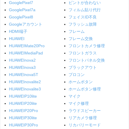
GooglePixel7
ピントが合わない
GooglePixel7a
フィルム貼り代行
GooglePixel8
フェイスID不良
Googleアカウント
フラッシュ故障
HDMI端子
フレーム
HUAWEI
フレーム交換
HUAWEIMate20Pro
フロントカメラ修理
HUAWEIMediaPad
フロントガラス
HUAWEInova2
フロントパネル交換
HUAWEInova3
ブラックアウト
HUAWEInova5T
プロコン
HUAWEInovalite2
ホームボタン
HUAWEInovalite3
ホームボタン修理
HUAWEIP10lite
マイク
HUAWEIP20lite
マイク修理
HUAWEIP20Pro
ラウドスピーカー
HUAWEIP30lite
リアカメラ修理
HUAWEIP30Pro
リカバリーモード