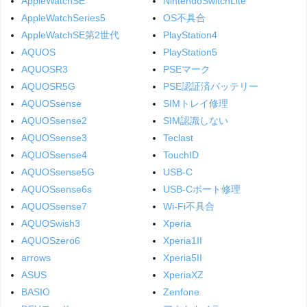
AppleWatchSE
NintendoSwitchLite
AppleWatchSeries5
OS不具合
AppleWatchSE第2世代
PlayStation4
AQUOS
PlayStation5
AQUOSR3
PSEマーク
AQUOSR5G
PSE認証済バッテリー
AQUOSsense
SIMトレイ修理
AQUOSsense2
SIM認識しない
AQUOSsense3
Teclast
AQUOSsense4
TouchID
AQUOSsense5G
USB-C
AQUOSsense6s
USB-Cポート修理
AQUOSsense7
Wi-Fi不具合
AQUOSwish3
Xperia
AQUOSzero6
Xperia1II
arrows
Xperia5II
ASUS
XperiaXZ
BASIO
Zenfone