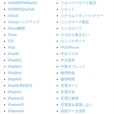
HUAWEIP40lite5G
リカバリーモード復旧
HUAWEIQuaTab
リセット
iCloud
リチウムイオンバッテリー
iCloudバックアップ
リンゴマーク固定
iCloud解除
リンゴループ
iFace
ロゴから進まない
iOS
ロジックボード
iPad
中古iPhone
iPadAir
中古スマホ
iPadAir2
中古端末
iPadAir3
中華タブレット
iPadAir4
修理料金
iPadAir5
修理時間
iPadAir第6世代
充電ポート
iPadmini
充電不良
iPadmini2
充電口修理
iPadmini3
充電器を認識しない
iPadmini4
内部データ消失