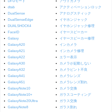
DFUモード
アウトカメラ
dtab
アクティベーションロック
DualSense
アナログスティック
DualSenseEdge
イヤホンジャック
DUALSHOCK4
イヤホンジャック修理
FaceID
イヤースピーカー
Galaxy
イヤースピーカー修理
GalaxyA20
インカメラ
GalaxyA21
インカメラ修理
GalaxyA22
エラー表示
GalaxyA30
カメラが起動しない
GalaxyA32
カメラピント不良
GalaxyA41
カメラレンズ
GalaxyA51
カメラレンズ割れ
GalaxyNote10
カメラ交換
GalaxyNote10+
ガラスコーティング
GalaxyNote20Ultra
ガラス交換
GalaxyNote8
ガラス割れ