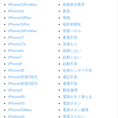
iPhone15ProMax
画面表示異常
iPhone16
異音
iPhone16Plus
発熱
iPhone16Pro
端末初期化
iPhone16ProMax
背面パネル
iPhone17
蓄電不良
iPhone17e
見積もり
iPhone6s
認識しない
iPhone7
起動しない
iPhone8
起動不良
iPhoneSE
近接センサー不良
iPhoneSE第2世代
通話不良
iPhoneSE第3世代
通電不良
iPhoneX
郵送修理
iPhoneXR
電源がすぐ落ちる
iPhoneXS
電源ボタン
iPhoneXSMax
電源ボタン修理
iPodtouch
電源入らない