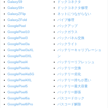
GalaxyS9
ドックコネクタ
GalaxyS9+
ドックコネクタ修理
GalaxyZFlip
ネットにつながらない
GalaxyZFold
バイブ修理
GooglePixel
バックアップ
GooglePixel10
バックガラス
GooglePixel3
バックパネル交換
GooglePixel3a
バックライト
GooglePixel3aXL
バッテリーキャリブレーショ
GooglePixel3XL
ン
GooglePixel4
バッテリーリフレッシュ
GooglePixel4a
バッテリー交換
GooglePixel4a5G
バッテリー劣化
GooglePixel4XL
バッテリー持ちが悪い
GooglePixel5
バッテリー最大容量
GooglePixel6
バッテリー膨張
GooglePixel6a
パスコードロック
GooglePixel6Pro
パスコード解除