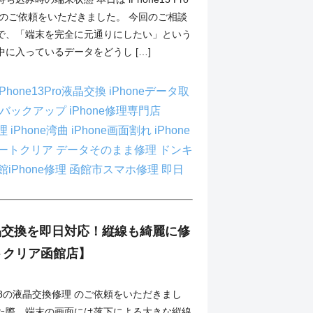
 のご依頼をいただきました。 今回のご相談
で、「端末を完全に元通りにしたい」という
に入っているデータをどうし […]
iPhone13Pro液晶交換
iPhoneデータ取
neバックアップ
iPhone修理専門店
修理
iPhone湾曲
iPhone画面割れ
iPhone
ートクリア
データそのまま修理
ドンキ
館iPhone修理
函館市スマホ修理
即日
8液晶交換を即日対応！縦線も綺麗に修
トクリア函館店】
ne8の液晶交換修理 のご依頼をいただきまし
た際、端末の画面には落下による大きな縦線