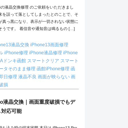
ne13の液晶交換修理 のご依頼をいただきまし
末を誤って落としてしまったとのことで、そ
が真っ黒になり、表示が一切されない状態に
うです。 着信音や通知音は鳴るもの […]
hone13液晶交換
iPhone13画面修理
ブル
iPhone修理
iPhone液晶修理
iPhone
GAドンキ函館
スマートクリア
スマート
ータそのまま修理
函館iPhone修理
函
即日修理
液晶不良
画面が映らない
画
破損
3 Pro液晶交換｜画面重度破損でもデ
し対応可能
込み時の端末状態 本日は iPhone13 Pro