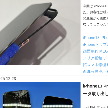
今回は iPho
た。お客様は端
の直後から画面
なってしまったそ
iPhone13
iP
iPhoneトラ
画面割れ
ME
クリア函館
デ
館スマホ修理
面真っ黒
落下
025-12-23
iPhone1
ータ取り出
ご依頼内容とお持ち