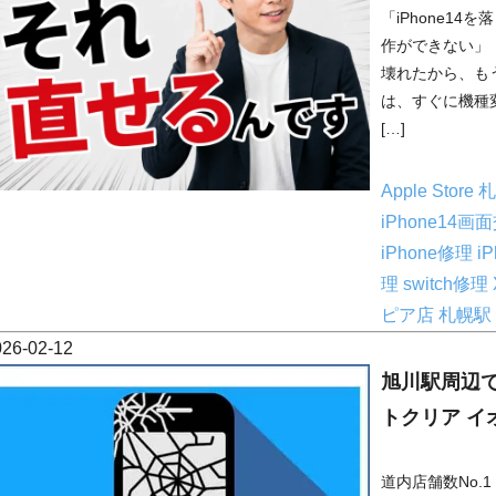
「iPhone1
作ができない」
壊れたから、も
は、すぐに機種
[…]
Apple Store
iPhone14画
iPhone修理
i
理
switch修理
ピア店
札幌駅 
026-02-12
旭川駅周辺で
トクリア イ
道内店舗数No