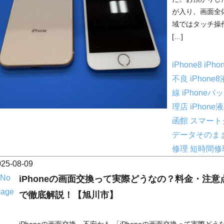
が入り、画面全
域ではタッチ操
[…]
iPhone8
iPh
不良
iPhon
線
iPhone
理店
iPhon
函館
スマート
データそのま
修理
短時間修
025-08-09
iPhoneの画面交換って実際どうなの？料金・注
で徹底解説！【旭川市】
iPhoneの画面交換…不安かも 「iPhoneの画面交換って実際