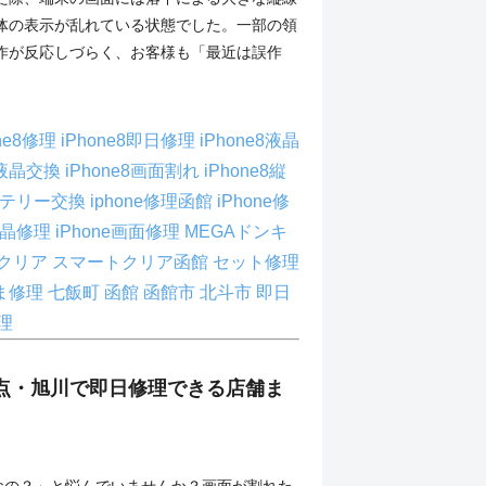
体の表示が乱れている状態でした。一部の領
作が反応しづらく、お客様も「最近は誤作
one8修理
iPhone8即日修理
iPhone8液晶
e8液晶交換
iPhone8画面割れ
iPhone8縦
バッテリー交換
iphone修理函館
iPhone修
e液晶修理
iPhone画面修理
MEGAドンキ
クリア
スマートクリア函館
セット修理
ま修理
七飯町
函館
函館市
北斗市
即日
理
意点・旭川で即日修理できる店舗ま
どうなの？」と悩んでいませんか？画面が割れた