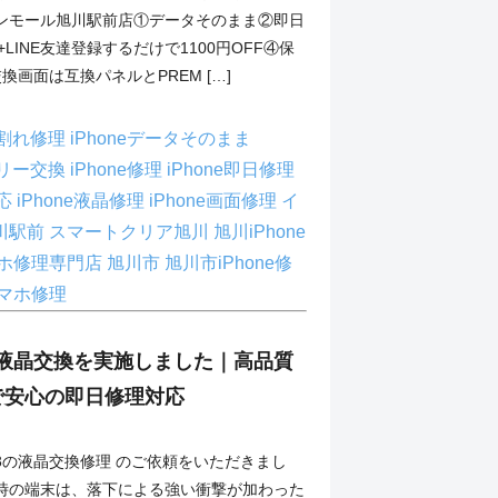
ンモール旭川駅前店①データそのまま②即日
LINE友達登録するだけで1100円OFF④保
換画面は互換パネルとPREM […]
ス割れ修理
iPhoneデータそのまま
テリー交換
iPhone修理
iPhone即日修理
対応
iPhone液晶修理
iPhone画面修理
イ
川駅前
スマートクリア旭川
旭川iPhone
ホ修理専門店
旭川市
旭川市iPhone修
マホ修理
13の液晶交換を実施しました｜高品質
で安心の即日修理対応
ne13の液晶交換修理 のご依頼をいただきまし
時の端末は、落下による強い衝撃が加わった