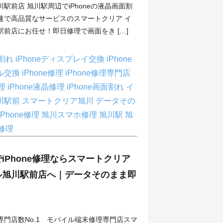
駅前店 旭川駅周辺でiPhoneの液晶画面割
速で高品質なサービスのスマートクリア イ
前店にお任せ！即日修理で画面をき […]
ス割れ
iPhoneディスプレイ交換
iPhone
ル交換
iPhone修理
iPhone修理専門店
修理
iPhone液晶修理
iPhone画面割れ
イ
川駅前
スマートクリア旭川
データその
Phone修理
旭川スマホ修理
旭川駅
旭
e修理
iPhone修理ならスマートクリア
ル旭川駅前店へ｜データそのまま即
専門店数No.1 モバイル端末修理専門店スマ