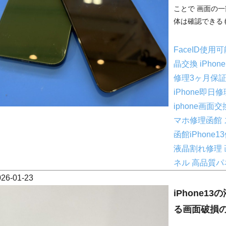
ことで 画面の
体は確認できるも
FaceID使用
晶交換
iPho
修理3ヶ月保
iPhone即日
iphone画面
マホ修理函館
函館iPhone1
液晶割れ修理
ネル
高品質パ
026-01-23
iPhone
る画面破損