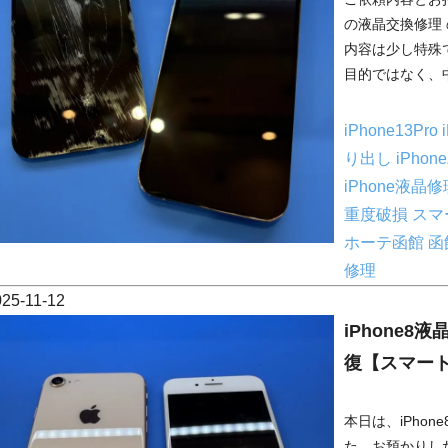
の液晶交換修理
内容は少し特殊
目的ではなく、中
iPhone13Pro
り出し
iPho
iPhone液晶
重度破損
スマ
ホーテ函館
函
修理
025-11-12
iPhone
復【スマー
本日は、iPho
た。お預かりし