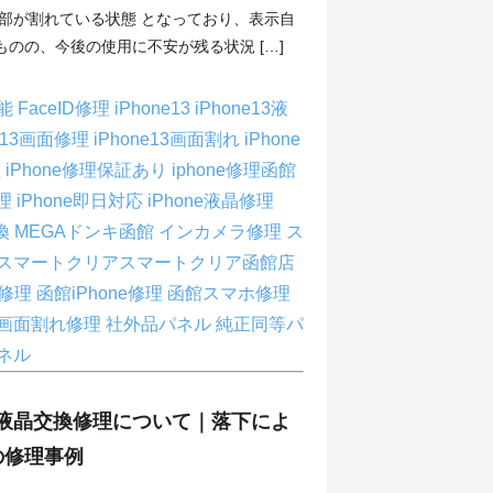
一部が割れている状態 となっており、表示自
のの、今後の使用に不安が残る状況 […]
可能
FaceID修理
iPhone13
iPhone13液
ne13画面修理
iPhone13画面割れ
iPhone
証
iPhone修理保証あり
iphone修理函館
修理
iPhone即日対応
iPhone液晶修理
交換
MEGAドンキ函館
インカメラ修理
ス
スマートクリアスマートクリア函館店
3修理
函館iPhone修理
函館スマホ修理
画面割れ修理
社外品パネル
純正同等パ
ネル
13の液晶交換修理について｜落下によ
の修理事例