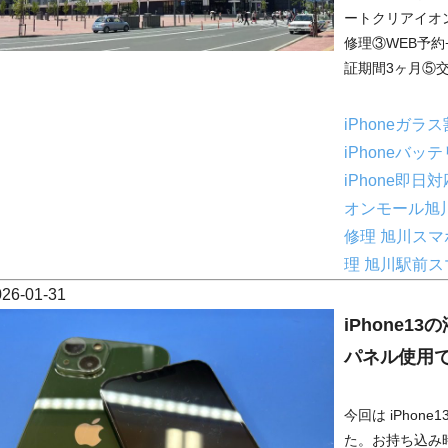
ートクリアイオ
修理③WEB予約+
証期間3ヶ月⑤交
iPhoneガラ
iPhoneバッ
iPhone即日
オンモール旭
修理
旭川スマ
理
旭川駅前ス
026-01-31
iPhone
パネル使用
今回は iPho
た。お持ち込み