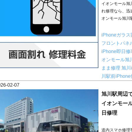
イオンモール旭川
れ修理なら、迅
オンモール旭川駅
iPhoneガラ
フロントパネ
iPhone即日
オンモール旭
まま修理
旭川i
川駅前iPhon
026-02-07
旭川駅周辺で
イオンモー
日修理
道内スマホ修理