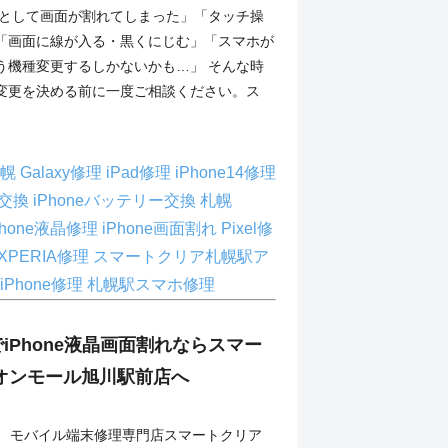
4を落として画面が割れてしまった」「タッチ操
「画面に線が入る・黒くにじむ」「スマホが
う機種変更するしかないかも…」 そんな時
変更を決める前に一度ご相談ください。ス
 札幌
Galaxy修理
iPad修理
iPhone14修理
面交換
iPhoneバッテリー交換 札幌
Phone液晶修理
iPhone画面割れ
Pixel修
XPERIA修理
スマートクリア札幌駅ア
iPhone修理
札幌駅スマホ修理
iPhone液晶画面割れならスマー
オンモール旭川駅前店へ
.1 モバイル端末修理専門店スマートクリア