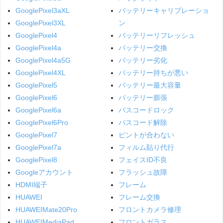
GooglePixel3aXL
バッテリーキャリブレーショ
GooglePixel3XL
ン
GooglePixel4
バッテリーリフレッシュ
GooglePixel4a
バッテリー交換
GooglePixel4a5G
バッテリー劣化
GooglePixel4XL
バッテリー持ちが悪い
GooglePixel5
バッテリー最大容量
GooglePixel6
バッテリー膨張
GooglePixel6a
パスコードロック
GooglePixel6Pro
パスコード解除
GooglePixel7
ピントが合わない
GooglePixel7a
フィルム貼り代行
GooglePixel8
フェイスID不良
Googleアカウント
フラッシュ故障
HDMI端子
フレーム
HUAWEI
フレーム交換
HUAWEIMate20Pro
フロントカメラ修理
HUAWEIMediaPad
フロントガラス