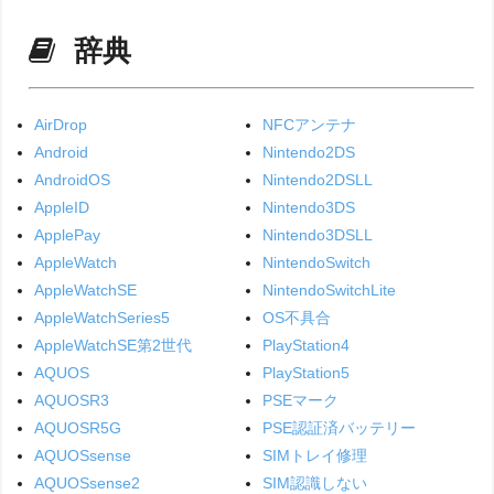
辞典
AirDrop
NFCアンテナ
Android
Nintendo2DS
AndroidOS
Nintendo2DSLL
AppleID
Nintendo3DS
ApplePay
Nintendo3DSLL
AppleWatch
NintendoSwitch
AppleWatchSE
NintendoSwitchLite
AppleWatchSeries5
OS不具合
AppleWatchSE第2世代
PlayStation4
AQUOS
PlayStation5
AQUOSR3
PSEマーク
AQUOSR5G
PSE認証済バッテリー
AQUOSsense
SIMトレイ修理
AQUOSsense2
SIM認識しない