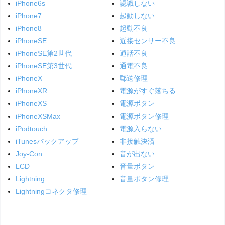
iPhone6s
認識しない
iPhone7
起動しない
iPhone8
起動不良
iPhoneSE
近接センサー不良
iPhoneSE第2世代
通話不良
iPhoneSE第3世代
通電不良
iPhoneX
郵送修理
iPhoneXR
電源がすぐ落ちる
iPhoneXS
電源ボタン
iPhoneXSMax
電源ボタン修理
iPodtouch
電源入らない
iTunesバックアップ
非接触決済
Joy-Con
音が出ない
LCD
音量ボタン
Lightning
音量ボタン修理
Lightningコネクタ修理