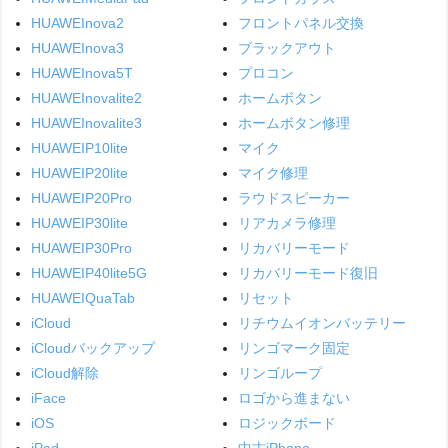
HUAWEInova2
フロントパネル交換
HUAWEInova3
ブラックアウト
HUAWEInova5T
プロコン
HUAWEInovalite2
ホームボタン
HUAWEInovalite3
ホームボタン修理
HUAWEIP10lite
マイク
HUAWEIP20lite
マイク修理
HUAWEIP20Pro
ラウドスピーカー
HUAWEIP30lite
リアカメラ修理
HUAWEIP30Pro
リカバリーモード
HUAWEIP40lite5G
リカバリーモード復旧
HUAWEIQuaTab
リセット
iCloud
リチウムイオンバッテリー
iCloudバックアップ
リンゴマーク固定
iCloud解除
リンゴループ
iFace
ロゴから進まない
iOS
ロジックボード
iPad
中古iPhone