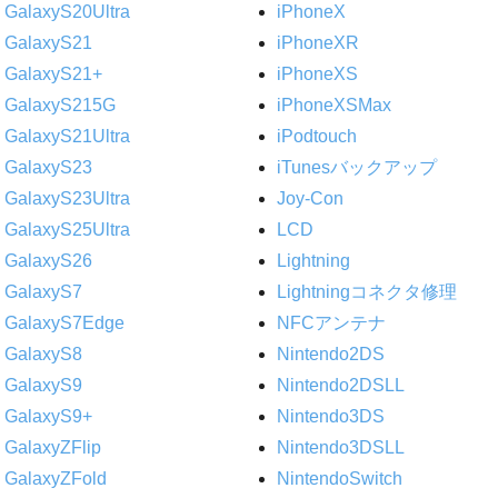
GalaxyS20Ultra
iPhoneX
GalaxyS21
iPhoneXR
GalaxyS21+
iPhoneXS
GalaxyS215G
iPhoneXSMax
GalaxyS21Ultra
iPodtouch
GalaxyS23
iTunesバックアップ
GalaxyS23Ultra
Joy-Con
GalaxyS25Ultra
LCD
GalaxyS26
Lightning
GalaxyS7
Lightningコネクタ修理
GalaxyS7Edge
NFCアンテナ
GalaxyS8
Nintendo2DS
GalaxyS9
Nintendo2DSLL
GalaxyS9+
Nintendo3DS
GalaxyZFlip
Nintendo3DSLL
GalaxyZFold
NintendoSwitch