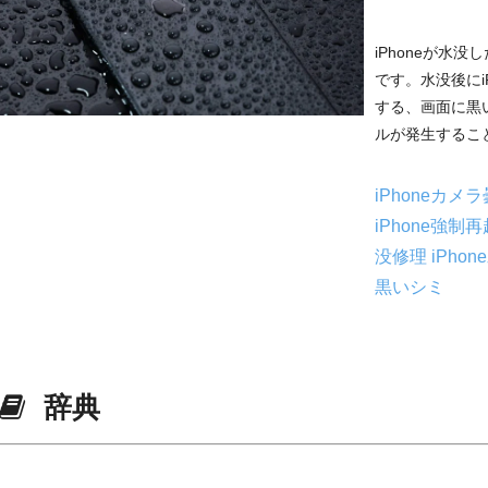
iPhoneが水
です。水没後にi
する、画面に黒
ルが発生すること
iPhoneカメ
iPhone強制
没修理
iPho
黒いシミ
辞典