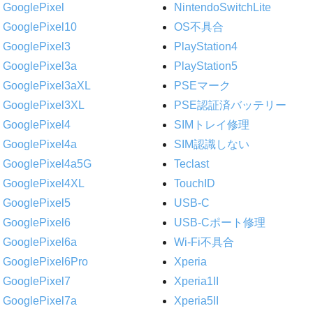
GooglePixel
NintendoSwitchLite
GooglePixel10
OS不具合
GooglePixel3
PlayStation4
GooglePixel3a
PlayStation5
GooglePixel3aXL
PSEマーク
GooglePixel3XL
PSE認証済バッテリー
GooglePixel4
SIMトレイ修理
GooglePixel4a
SIM認識しない
GooglePixel4a5G
Teclast
GooglePixel4XL
TouchID
GooglePixel5
USB-C
GooglePixel6
USB-Cポート修理
GooglePixel6a
Wi-Fi不具合
GooglePixel6Pro
Xperia
GooglePixel7
Xperia1II
GooglePixel7a
Xperia5II