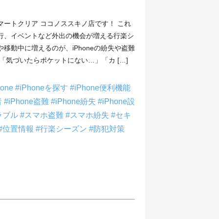
マートクリア ココノススキノ店です！ これ
行、イベントなど外出の機会が増える行楽シ
移動中に増えるのが、iPhoneの紛失や盗難
「気づいたらポケットにない…」「カ […]
hone
#iPhoneを探す
#iPhone便利機能
者
#iPhone盗難
#iPhone紛失
#iPhone設
ラブル
#スマホ盗難
#スマホ紛失
#セキ
#位置情報
#行楽シーズン
#防犯対策