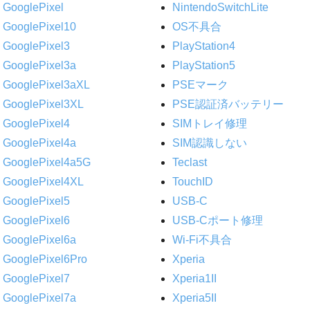
GooglePixel
NintendoSwitchLite
GooglePixel10
OS不具合
GooglePixel3
PlayStation4
GooglePixel3a
PlayStation5
GooglePixel3aXL
PSEマーク
GooglePixel3XL
PSE認証済バッテリー
GooglePixel4
SIMトレイ修理
GooglePixel4a
SIM認識しない
GooglePixel4a5G
Teclast
GooglePixel4XL
TouchID
GooglePixel5
USB-C
GooglePixel6
USB-Cポート修理
GooglePixel6a
Wi-Fi不具合
GooglePixel6Pro
Xperia
GooglePixel7
Xperia1II
GooglePixel7a
Xperia5II