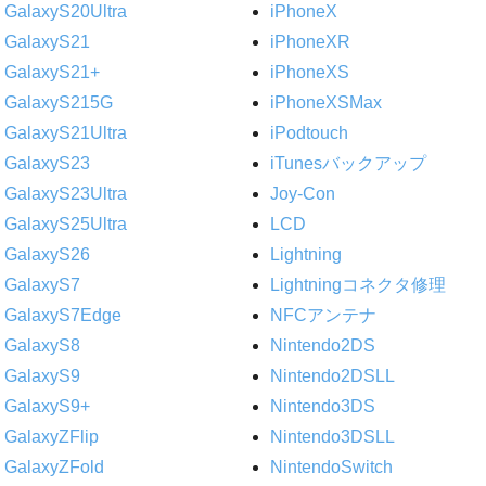
GalaxyS20Ultra
iPhoneX
GalaxyS21
iPhoneXR
GalaxyS21+
iPhoneXS
GalaxyS215G
iPhoneXSMax
GalaxyS21Ultra
iPodtouch
GalaxyS23
iTunesバックアップ
GalaxyS23Ultra
Joy-Con
GalaxyS25Ultra
LCD
GalaxyS26
Lightning
GalaxyS7
Lightningコネクタ修理
GalaxyS7Edge
NFCアンテナ
GalaxyS8
Nintendo2DS
GalaxyS9
Nintendo2DSLL
GalaxyS9+
Nintendo3DS
GalaxyZFlip
Nintendo3DSLL
GalaxyZFold
NintendoSwitch