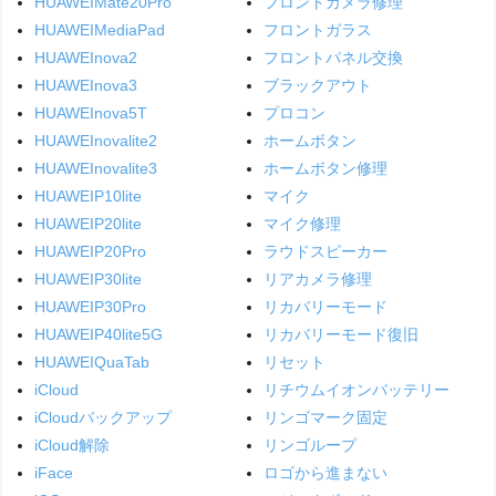
HUAWEIMate20Pro
フロントカメラ修理
HUAWEIMediaPad
フロントガラス
HUAWEInova2
フロントパネル交換
HUAWEInova3
ブラックアウト
HUAWEInova5T
プロコン
HUAWEInovalite2
ホームボタン
HUAWEInovalite3
ホームボタン修理
HUAWEIP10lite
マイク
HUAWEIP20lite
マイク修理
HUAWEIP20Pro
ラウドスピーカー
HUAWEIP30lite
リアカメラ修理
HUAWEIP30Pro
リカバリーモード
HUAWEIP40lite5G
リカバリーモード復旧
HUAWEIQuaTab
リセット
iCloud
リチウムイオンバッテリー
iCloudバックアップ
リンゴマーク固定
iCloud解除
リンゴループ
iFace
ロゴから進まない