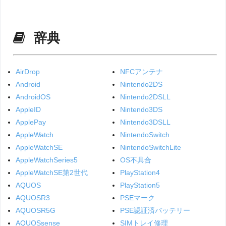
辞典
AirDrop
NFCアンテナ
Android
Nintendo2DS
AndroidOS
Nintendo2DSLL
AppleID
Nintendo3DS
ApplePay
Nintendo3DSLL
AppleWatch
NintendoSwitch
AppleWatchSE
NintendoSwitchLite
AppleWatchSeries5
OS不具合
AppleWatchSE第2世代
PlayStation4
AQUOS
PlayStation5
AQUOSR3
PSEマーク
AQUOSR5G
PSE認証済バッテリー
AQUOSsense
SIMトレイ修理