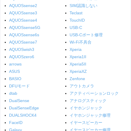
AQUOSsense2
SIM認識しない
AQUOSsense3
Teclast
AQUOSsense4
TouchID
AQUOSsense5G
USB-C
AQUOSsense6s
USB-Cポート修理
AQUOSsense7
Wi-Fi不具合
AQUOSwish3
Xperia
AQUOSzero6
Xperia1II
arrows
Xperia5II
ASUS
XperiaXZ
BASIO
Zenfone
DFUモード
アウトカメラ
dtab
アクティベーションロック
DualSense
アナログスティック
DualSenseEdge
イヤホンジャック
DUALSHOCK4
イヤホンジャック修理
FaceID
イヤースピーカー
Galaxy
イヤースピーカー修理