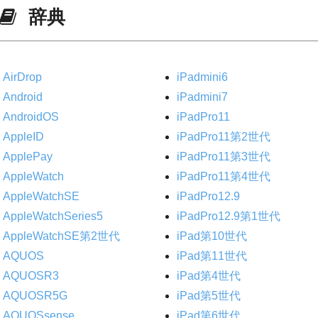
辞典
AirDrop
iPadmini6
Android
iPadmini7
AndroidOS
iPadPro11
AppleID
iPadPro11第2世代
ApplePay
iPadPro11第3世代
AppleWatch
iPadPro11第4世代
AppleWatchSE
iPadPro12.9
AppleWatchSeries5
iPadPro12.9第1世代
AppleWatchSE第2世代
iPad第10世代
AQUOS
iPad第11世代
AQUOSR3
iPad第4世代
AQUOSR5G
iPad第5世代
AQUOSsense
iPad第6世代