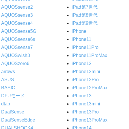
AQUOSsense2
iPad第7世代
AQUOSsense3
iPad第8世代
AQUOSsense4
iPad第9世代
AQUOSsense5G
iPhone
AQUOSsense6s
iPhone11
AQUOSsense7
iPhone11Pro
AQUOSwish3
iPhone11ProMax
AQUOSzero6
iPhone12
arrows
iPhone12mini
ASUS
iPhone12Pro
BASIO
iPhone12ProMax
DFUモード
iPhone13
dtab
iPhone13mini
DualSense
iPhone13Pro
DualSenseEdge
iPhone13ProMax
DUALSHOCK4
iPhone14