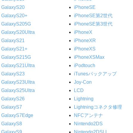
GalaxyS20
iPhoneSE
GalaxyS20+
iPhoneSE第2世代
GalaxyS205G
iPhoneSE第3世代
GalaxyS20Ultra
iPhoneX
GalaxyS21
iPhoneXR
GalaxyS21+
iPhoneXS
GalaxyS215G
iPhoneXSMax
GalaxyS21Ultra
iPodtouch
GalaxyS23
iTunesバックアップ
GalaxyS23Ultra
Joy-Con
GalaxyS25Ultra
LCD
GalaxyS26
Lightning
GalaxyS7
Lightningコネクタ修理
GalaxyS7Edge
NFCアンテナ
GalaxyS8
Nintendo2DS
GalaxyS9
Nintendo2DSLL