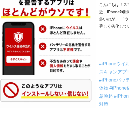
こんにちは！ス
近、iPhone
多いのが、 「
著しく劣化してい
#iPhoneウ
スキャンアプ
#iPhoneバ
偽物
#iPho
意喚起
#iPh
対策