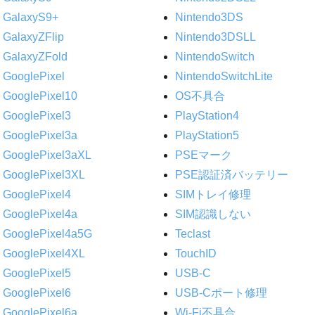
GalaxyS9+
Nintendo3DS
GalaxyZFlip
Nintendo3DSLL
GalaxyZFold
NintendoSwitch
GooglePixel
NintendoSwitchLite
GooglePixel10
OS不具合
GooglePixel3
PlayStation4
GooglePixel3a
PlayStation5
GooglePixel3aXL
PSEマーク
GooglePixel3XL
PSE認証済バッテリー
GooglePixel4
SIMトレイ修理
GooglePixel4a
SIM認識しない
GooglePixel4a5G
Teclast
GooglePixel4XL
TouchID
GooglePixel5
USB-C
GooglePixel6
USB-Cポート修理
GooglePixel6a
Wi-Fi不具合