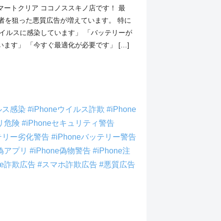
マートクリア ココノススキノ店です！ 最
利用者を狙った悪質広告が増えています。 特に
ウイルスに感染しています」 「バッテリーが
ます」 「今すぐ最適化が必要です」 […]
イルス感染
#iPhoneウイルス詐欺
#iPhone
リ危険
#iPhoneセキュリティ警告
ッテリー劣化警告
#iPhoneバッテリー警告
ne偽アプリ
#iPhone偽物警告
#iPhone注
one詐欺広告
#スマホ詐欺広告
#悪質広告