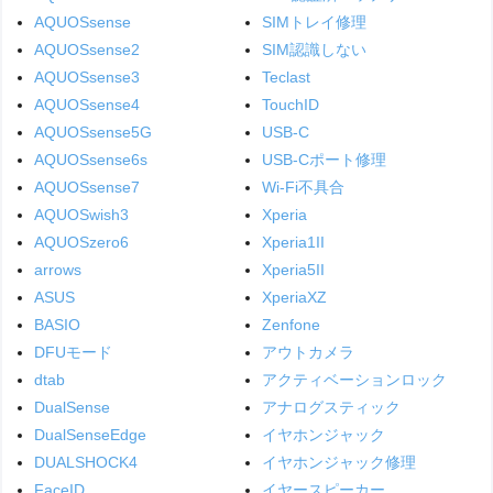
AQUOSsense
SIMトレイ修理
AQUOSsense2
SIM認識しない
AQUOSsense3
Teclast
AQUOSsense4
TouchID
AQUOSsense5G
USB-C
AQUOSsense6s
USB-Cポート修理
AQUOSsense7
Wi-Fi不具合
AQUOSwish3
Xperia
AQUOSzero6
Xperia1II
arrows
Xperia5II
ASUS
XperiaXZ
BASIO
Zenfone
DFUモード
アウトカメラ
dtab
アクティベーションロック
DualSense
アナログスティック
DualSenseEdge
イヤホンジャック
DUALSHOCK4
イヤホンジャック修理
FaceID
イヤースピーカー