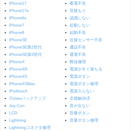
iPhone17
蓄電不良
iPhone17e
見積もり
iPhone6s
認識しない
iPhone7
起動しない
iPhone8
起動不良
iPhoneSE
近接センサー不良
iPhoneSE第2世代
通話不良
iPhoneSE第3世代
通電不良
iPhoneX
郵送修理
iPhoneXR
電源がすぐ落ちる
iPhoneXS
電源ボタン
iPhoneXSMax
電源ボタン修理
iPodtouch
電源入らない
iTunesバックアップ
非接触決済
Joy-Con
音が出ない
LCD
音量ボタン
Lightning
音量ボタン修理
Lightningコネクタ修理