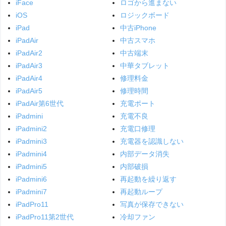
iFace
ロゴから進まない
iOS
ロジックボード
iPad
中古iPhone
iPadAir
中古スマホ
iPadAir2
中古端末
iPadAir3
中華タブレット
iPadAir4
修理料金
iPadAir5
修理時間
iPadAir第6世代
充電ポート
iPadmini
充電不良
iPadmini2
充電口修理
iPadmini3
充電器を認識しない
iPadmini4
内部データ消失
iPadmini5
内部破損
iPadmini6
再起動を繰り返す
iPadmini7
再起動ループ
iPadPro11
写真が保存できない
iPadPro11第2世代
冷却ファン