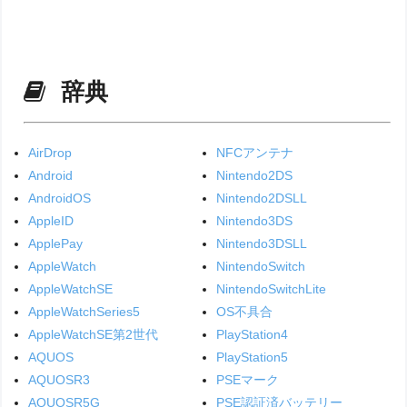
辞典
AirDrop
NFCアンテナ
Android
Nintendo2DS
AndroidOS
Nintendo2DSLL
AppleID
Nintendo3DS
ApplePay
Nintendo3DSLL
AppleWatch
NintendoSwitch
AppleWatchSE
NintendoSwitchLite
AppleWatchSeries5
OS不具合
AppleWatchSE第2世代
PlayStation4
AQUOS
PlayStation5
AQUOSR3
PSEマーク
AQUOSR5G
PSE認証済バッテリー