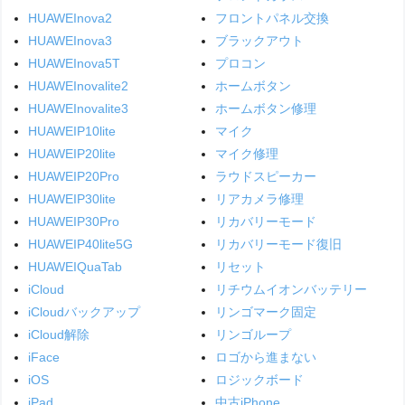
HUAWEInova2
フロントパネル交換
HUAWEInova3
ブラックアウト
HUAWEInova5T
プロコン
HUAWEInovalite2
ホームボタン
HUAWEInovalite3
ホームボタン修理
HUAWEIP10lite
マイク
HUAWEIP20lite
マイク修理
HUAWEIP20Pro
ラウドスピーカー
HUAWEIP30lite
リアカメラ修理
HUAWEIP30Pro
リカバリーモード
HUAWEIP40lite5G
リカバリーモード復旧
HUAWEIQuaTab
リセット
iCloud
リチウムイオンバッテリー
iCloudバックアップ
リンゴマーク固定
iCloud解除
リンゴループ
iFace
ロゴから進まない
iOS
ロジックボード
iPad
中古iPhone