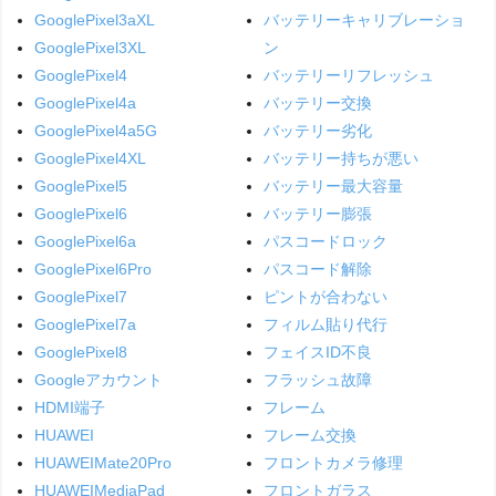
GooglePixel3aXL
バッテリーキャリブレーショ
GooglePixel3XL
ン
GooglePixel4
バッテリーリフレッシュ
GooglePixel4a
バッテリー交換
GooglePixel4a5G
バッテリー劣化
GooglePixel4XL
バッテリー持ちが悪い
GooglePixel5
バッテリー最大容量
GooglePixel6
バッテリー膨張
GooglePixel6a
パスコードロック
GooglePixel6Pro
パスコード解除
GooglePixel7
ピントが合わない
GooglePixel7a
フィルム貼り代行
GooglePixel8
フェイスID不良
Googleアカウント
フラッシュ故障
HDMI端子
フレーム
HUAWEI
フレーム交換
HUAWEIMate20Pro
フロントカメラ修理
HUAWEIMediaPad
フロントガラス