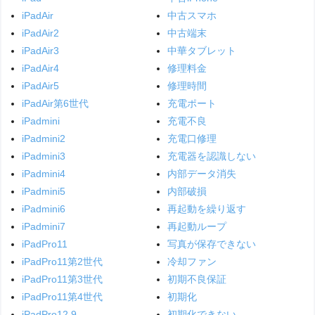
iPadAir
中古スマホ
iPadAir2
中古端末
iPadAir3
中華タブレット
iPadAir4
修理料金
iPadAir5
修理時間
iPadAir第6世代
充電ポート
iPadmini
充電不良
iPadmini2
充電口修理
iPadmini3
充電器を認識しない
iPadmini4
内部データ消失
iPadmini5
内部破損
iPadmini6
再起動を繰り返す
iPadmini7
再起動ループ
iPadPro11
写真が保存できない
iPadPro11第2世代
冷却ファン
iPadPro11第3世代
初期不良保証
iPadPro11第4世代
初期化
iPadPro12.9
初期化できない