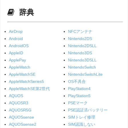
辞典
AirDrop
NFCアンテナ
Android
Nintendo2DS
AndroidOS
Nintendo2DSLL
AppleID
Nintendo3DS
ApplePay
Nintendo3DSLL
AppleWatch
NintendoSwitch
AppleWatchSE
NintendoSwitchLite
AppleWatchSeries5
OS不具合
AppleWatchSE第2世代
PlayStation4
AQUOS
PlayStation5
AQUOSR3
PSEマーク
AQUOSR5G
PSE認証済バッテリー
AQUOSsense
SIMトレイ修理
AQUOSsense2
SIM認識しない