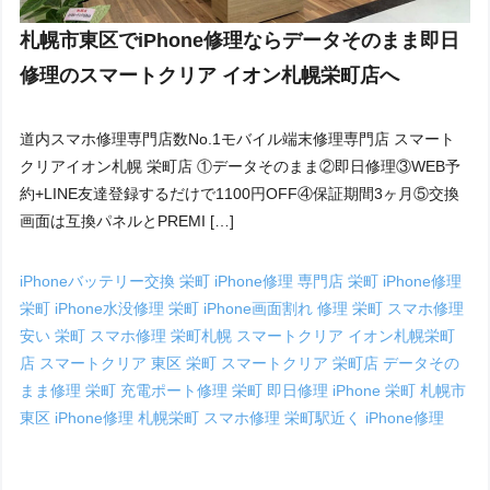
札幌市東区でiPhone修理ならデータそのまま即日
修理のスマートクリア イオン札幌栄町店へ
道内スマホ修理専門店数No.1モバイル端末修理専門店 スマート
クリアイオン札幌 栄町店 ①データそのまま②即日修理③WEB予
約+LINE友達登録するだけで1100円OFF④保証期間3ヶ月⑤交換
画面は互換パネルとPREMI […]
iPhoneバッテリー交換 栄町
iPhone修理 専門店 栄町
iPhone修理
栄町
iPhone水没修理 栄町
iPhone画面割れ 修理 栄町
スマホ修理
安い 栄町
スマホ修理 栄町札幌
スマートクリア イオン札幌栄町
店
スマートクリア 東区 栄町
スマートクリア 栄町店
データその
まま修理 栄町
充電ポート修理 栄町
即日修理 iPhone 栄町
札幌市
東区 iPhone修理
札幌栄町 スマホ修理
栄町駅近く iPhone修理