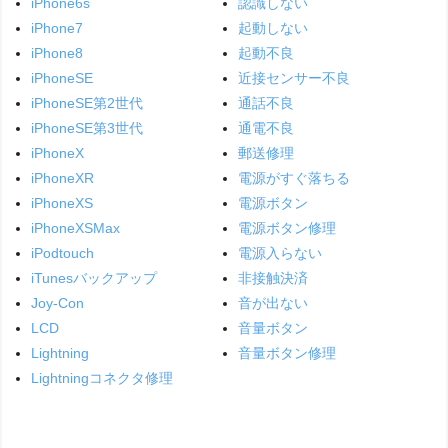
iPhone6s
認識しない
iPhone7
起動しない
iPhone8
起動不良
iPhoneSE
近接センサー不良
iPhoneSE第2世代
通話不良
iPhoneSE第3世代
通電不良
iPhoneX
郵送修理
iPhoneXR
電源がすぐ落ちる
iPhoneXS
電源ボタン
iPhoneXSMax
電源ボタン修理
iPodtouch
電源入らない
iTunesバックアップ
非接触決済
Joy-Con
音が出ない
LCD
音量ボタン
Lightning
音量ボタン修理
Lightningコネクタ修理