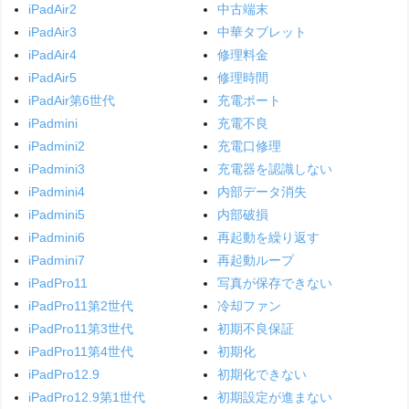
iPadAir2
中古端末
iPadAir3
中華タブレット
iPadAir4
修理料金
iPadAir5
修理時間
iPadAir第6世代
充電ポート
iPadmini
充電不良
iPadmini2
充電口修理
iPadmini3
充電器を認識しない
iPadmini4
内部データ消失
iPadmini5
内部破損
iPadmini6
再起動を繰り返す
iPadmini7
再起動ループ
iPadPro11
写真が保存できない
iPadPro11第2世代
冷却ファン
iPadPro11第3世代
初期不良保証
iPadPro11第4世代
初期化
iPadPro12.9
初期化できない
iPadPro12.9第1世代
初期設定が進まない