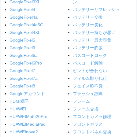
GooglePixel3XL
ン
GooglePixel4
バッテリーリフレッシュ
GooglePixel4a
バッテリー交換
GooglePixel4a5G
バッテリー劣化
GooglePixel4XL
バッテリー持ちが悪い
GooglePixel5
バッテリー最大容量
GooglePixel6
バッテリー膨張
GooglePixel6a
パスコードロック
GooglePixel6Pro
パスコード解除
GooglePixel7
ピントが合わない
GooglePixel7a
フィルム貼り代行
GooglePixel8
フェイスID不良
Googleアカウント
フラッシュ故障
HDMI端子
フレーム
HUAWEI
フレーム交換
HUAWEIMate20Pro
フロントカメラ修理
HUAWEIMediaPad
フロントガラス
HUAWEInova2
フロントパネル交換