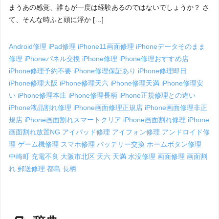
まうあの感覚、誰もが一度は経験あるのではないでしょうか？ さ
て、そんな時ふと頭に浮か […]
Android修理
iPad修理
iPhone11画面修理
iPhoneデータそのまま
修理
iPhoneパネル交換
iPhone修理
iPhone修理おすすめ店
iPhone修理予約不要
iPhone修理保証あり
iPhone修理即日
iPhone修理大阪
iPhone修理天六
iPhone修理天満
iPhone修理安
い
iPhone修理本庄
iPhone修理長柄
iPhone正規修理との違い
iPhone液晶割れ修理
iPhone画面修理正規店
iPhone画面修理非正
規店
iPhone画面割れスマートクリア
iPhone画面割れ修理
iPhone
画面割れ放置NG
アイパッド修理
アイフォン修理
アンドロイド修
理
ゲーム機修理
スマホ修理
バッテリー交換
ホームボタン修理
中崎町
充電不良
大阪市北区
天六
天満
水没修理
画面修理
画面割
れ
郵送修理
都島
長柄