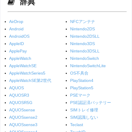
辞典
AirDrop
NFCアンテナ
Android
Nintendo2DS
AndroidOS
Nintendo2DSLL
AppleID
Nintendo3DS
ApplePay
Nintendo3DSLL
AppleWatch
NintendoSwitch
AppleWatchSE
NintendoSwitchLite
AppleWatchSeries5
OS不具合
AppleWatchSE第2世代
PlayStation4
AQUOS
PlayStation5
AQUOSR3
PSEマーク
AQUOSR5G
PSE認証済バッテリー
AQUOSsense
SIMトレイ修理
AQUOSsense2
SIM認識しない
AQUOSsense3
Teclast
AQUOSsense4
TouchID