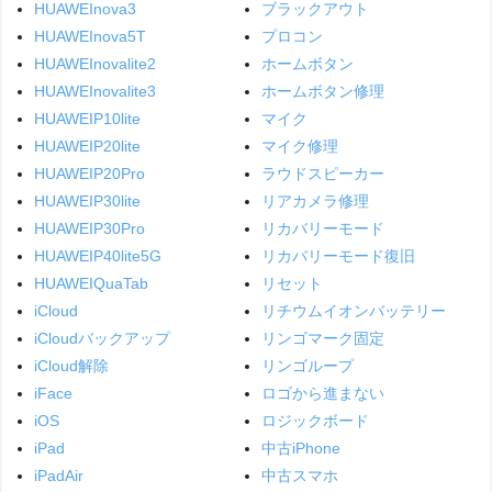
HUAWEInova3
ブラックアウト
HUAWEInova5T
プロコン
HUAWEInovalite2
ホームボタン
HUAWEInovalite3
ホームボタン修理
HUAWEIP10lite
マイク
HUAWEIP20lite
マイク修理
HUAWEIP20Pro
ラウドスピーカー
HUAWEIP30lite
リアカメラ修理
HUAWEIP30Pro
リカバリーモード
HUAWEIP40lite5G
リカバリーモード復旧
HUAWEIQuaTab
リセット
iCloud
リチウムイオンバッテリー
iCloudバックアップ
リンゴマーク固定
iCloud解除
リンゴループ
iFace
ロゴから進まない
iOS
ロジックボード
iPad
中古iPhone
iPadAir
中古スマホ