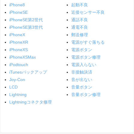
iPhone8
起動不良
iPhoneSE
近接センサー不良
iPhoneSE第2世代
通話不良
iPhoneSE第3世代
通電不良
iPhoneX
郵送修理
iPhoneXR
電源がすぐ落ちる
iPhoneXS
電源ボタン
iPhoneXSMax
電源ボタン修理
iPodtouch
電源入らない
iTunesバックアップ
非接触決済
Joy-Con
音が出ない
LCD
音量ボタン
Lightning
音量ボタン修理
Lightningコネクタ修理