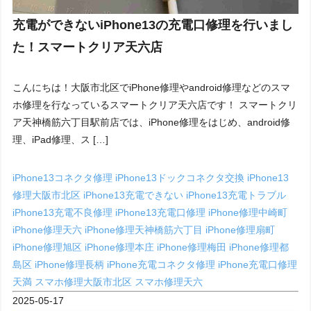
充電ができないiPhone13の充電口修理を行いまし
た！スマートクリア天六店
こんにちは！大阪市北区でiPhone修理やandroid修理などのスマ
ホ修理を行なっているスマートクリア天六店です！ スマートクリ
ア天神橋筋六丁目駅前店では、iPhone修理をはじめ、android修
理、iPad修理、ス […]
iPhone13コネクタ修理
iPhone13ドックコネクタ交換
iPhone13
修理大阪市北区
iPhone13充電できない
iPhone13充電トラブル
iPhone13充電不良修理
iPhone13充電口修理
iPhone修理中崎町
iPhone修理天六
iPhone修理天神橋筋六丁目
iPhone修理扇町
iPhone修理旭区
iPhone修理本庄
iPhone修理梅田
iPhone修理都
島区
iPhone修理長柄
iPhone充電コネクタ修理
iPhone充電口修理
天満
スマホ修理大阪市北区
スマホ修理天六
2025-05-17