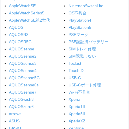
AppleWatchSE
NintendoSwitchLite
AppleWatchSeries5
OS不具合
AppleWatchSE第2世代
PlayStation4
AQUOS
PlayStation5
AQUOSR3
PSEマーク
AQUOSR5G
PSE認証済バッテリー
AQUOSsense
SIMトレイ修理
AQUOSsense2
SIM認識しない
AQUOSsense3
Teclast
AQUOSsense4
TouchID
AQUOSsense5G
USB-C
AQUOSsense6s
USB-Cポート修理
AQUOSsense7
Wi-Fi不具合
AQUOSwish3
Xperia
AQUOSzero6
Xperia1II
arrows
Xperia5II
ASUS
XperiaXZ
BASIO
Zenfone