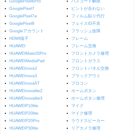
GooglePixel6Pro
パスコード解除
GooglePixel7
ピントが合わない
GooglePixel7a
フィルム貼り代行
GooglePixel8
フェイスID不良
Googleアカウント
フラッシュ故障
HDMI端子
フレーム
HUAWEI
フレーム交換
HUAWEIMate20Pro
フロントカメラ修理
HUAWEIMediaPad
フロントガラス
HUAWEInova2
フロントパネル交換
HUAWEInova3
ブラックアウト
HUAWEInova5T
プロコン
HUAWEInovalite2
ホームボタン
HUAWEInovalite3
ホームボタン修理
HUAWEIP10lite
マイク
HUAWEIP20lite
マイク修理
HUAWEIP20Pro
ラウドスピーカー
HUAWEIP30lite
リアカメラ修理