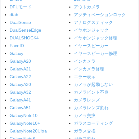
DFUモード
アウトカメラ
dtab
アクティベーションロック
DualSense
アナログスティック
DualSenseEdge
イヤホンジャック
DUALSHOCK4
イヤホンジャック修理
FaceID
イヤースピーカー
Galaxy
イヤースピーカー修理
GalaxyA20
インカメラ
GalaxyA21
インカメラ修理
GalaxyA22
エラー表示
GalaxyA30
カメラが起動しない
GalaxyA32
カメラピント不良
GalaxyA41
カメラレンズ
GalaxyA51
カメラレンズ割れ
GalaxyNote10
カメラ交換
GalaxyNote10+
ガラスコーティング
GalaxyNote20Ultra
ガラス交換
GalaxyNote8
ガラス割れ