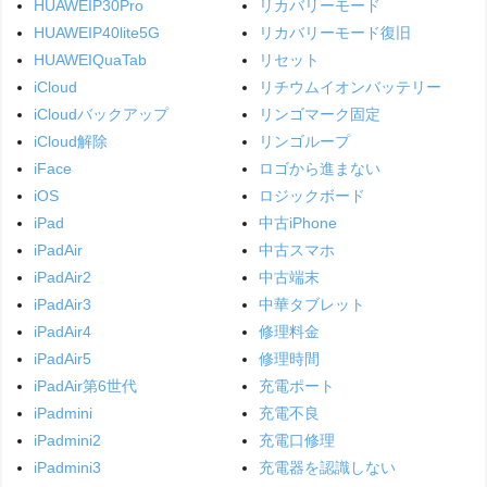
HUAWEIP30Pro
リカバリーモード
HUAWEIP40lite5G
リカバリーモード復旧
HUAWEIQuaTab
リセット
iCloud
リチウムイオンバッテリー
iCloudバックアップ
リンゴマーク固定
iCloud解除
リンゴループ
iFace
ロゴから進まない
iOS
ロジックボード
iPad
中古iPhone
iPadAir
中古スマホ
iPadAir2
中古端末
iPadAir3
中華タブレット
iPadAir4
修理料金
iPadAir5
修理時間
iPadAir第6世代
充電ポート
iPadmini
充電不良
iPadmini2
充電口修理
iPadmini3
充電器を認識しない