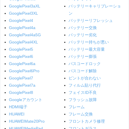
GooglePixel3aXL
バッテリーキャリブレーショ
GooglePixel3XL
ン
GooglePixel4
バッテリーリフレッシュ
GooglePixel4a
バッテリー交換
GooglePixel4a5G
バッテリー劣化
GooglePixel4XL
バッテリー持ちが悪い
GooglePixel5
バッテリー最大容量
GooglePixel6
バッテリー膨張
GooglePixel6a
パスコードロック
GooglePixel6Pro
パスコード解除
GooglePixel7
ピントが合わない
GooglePixel7a
フィルム貼り代行
GooglePixel8
フェイスID不良
Googleアカウント
フラッシュ故障
HDMI端子
フレーム
HUAWEI
フレーム交換
HUAWEIMate20Pro
フロントカメラ修理
HUAWEIMediaPad
フロントガラス