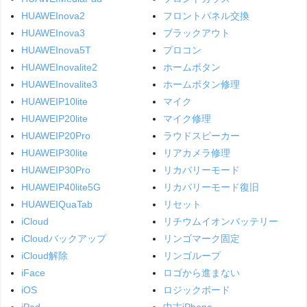
HUAWEInova2
フロントパネル交換
HUAWEInova3
ブラックアウト
HUAWEInova5T
プロコン
HUAWEInovalite2
ホームボタン
HUAWEInovalite3
ホームボタン修理
HUAWEIP10lite
マイク
HUAWEIP20lite
マイク修理
HUAWEIP20Pro
ラウドスピーカー
HUAWEIP30lite
リアカメラ修理
HUAWEIP30Pro
リカバリーモード
HUAWEIP40lite5G
リカバリーモード復旧
HUAWEIQuaTab
リセット
iCloud
リチウムイオンバッテリー
iCloudバックアップ
リンゴマーク固定
iCloud解除
リンゴループ
iFace
ロゴから進まない
iOS
ロジックボード
iPad
中古iPhone