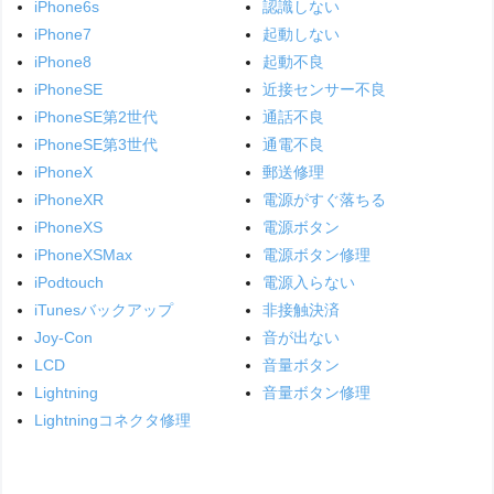
iPhone6s
認識しない
iPhone7
起動しない
iPhone8
起動不良
iPhoneSE
近接センサー不良
iPhoneSE第2世代
通話不良
iPhoneSE第3世代
通電不良
iPhoneX
郵送修理
iPhoneXR
電源がすぐ落ちる
iPhoneXS
電源ボタン
iPhoneXSMax
電源ボタン修理
iPodtouch
電源入らない
iTunesバックアップ
非接触決済
Joy-Con
音が出ない
LCD
音量ボタン
Lightning
音量ボタン修理
Lightningコネクタ修理