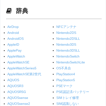
辞典
AirDrop
NFCアンテナ
Android
Nintendo2DS
AndroidOS
Nintendo2DSLL
AppleID
Nintendo3DS
ApplePay
Nintendo3DSLL
AppleWatch
NintendoSwitch
AppleWatchSE
NintendoSwitchLite
AppleWatchSeries5
OS不具合
AppleWatchSE第2世代
PlayStation4
AQUOS
PlayStation5
AQUOSR3
PSEマーク
AQUOSR5G
PSE認証済バッテリー
AQUOSsense
SIMトレイ修理
AQUOSsense2
SIM認識しない