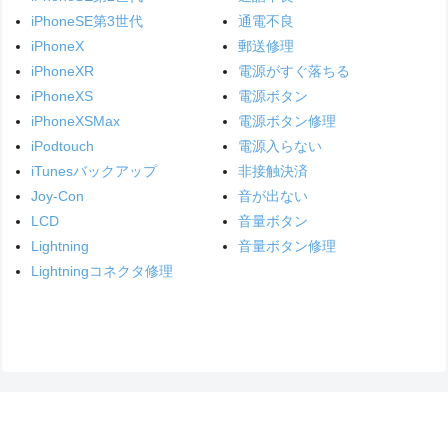
iPhoneSE第3世代
通電不良
iPhoneX
郵送修理
iPhoneXR
電源がすぐ落ちる
iPhoneXS
電源ボタン
iPhoneXSMax
電源ボタン修理
iPodtouch
電源入らない
iTunesバックアップ
非接触決済
Joy-Con
音が出ない
LCD
音量ボタン
Lightning
音量ボタン修理
Lightningコネクタ修理