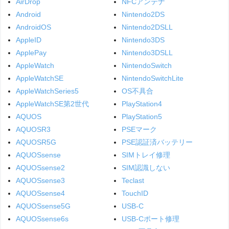
AirDrop
NFCアンテナ
Android
Nintendo2DS
AndroidOS
Nintendo2DSLL
AppleID
Nintendo3DS
ApplePay
Nintendo3DSLL
AppleWatch
NintendoSwitch
AppleWatchSE
NintendoSwitchLite
AppleWatchSeries5
OS不具合
AppleWatchSE第2世代
PlayStation4
AQUOS
PlayStation5
AQUOSR3
PSEマーク
AQUOSR5G
PSE認証済バッテリー
AQUOSsense
SIMトレイ修理
AQUOSsense2
SIM認識しない
AQUOSsense3
Teclast
AQUOSsense4
TouchID
AQUOSsense5G
USB-C
AQUOSsense6s
USB-Cポート修理