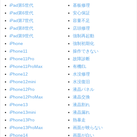
iPad第5世代
基板修理
iPad第6世代
安心保証
iPad第7世代
容量不足
iPad第8世代
店頭修理
iPad第9世代
強制再起動
iPhone
強制初期化
iPhone11
操作できない
iPhone11Pro
故障診断
iPhone11ProMax
有機EL
iPhone12
水没修理
iPhone12mini
水没復旧
iPhone12Pro
液晶パネル
iPhone12ProMax
液晶交換
iPhone13
液晶割れ
iPhone13mini
液晶漏れ
iPhone13Pro
熱暴走
iPhone13ProMax
画面が映らない
iPhone14
画面が白い