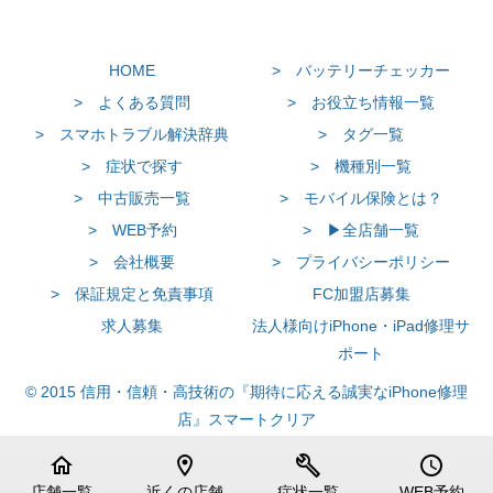
HOME
> バッテリーチェッカー
> よくある質問
> お役立ち情報一覧
> スマホトラブル解決辞典
> タグ一覧
> 症状で探す
> 機種別一覧
> 中古販売一覧
> モバイル保険とは？
> WEB予約
> ▶全店舗一覧
> 会社概要
> プライバシーポリシー
> 保証規定と免責事項
FC加盟店募集
求人募集
法人様向けiPhone・iPad修理サ
ポート
© 2015 信用・信頼・高技術の『期待に応える誠実なiPhone修理
店』スマートクリア
home
location_on
build
schedule
店舗一覧
近くの店舗
症状一覧
WEB予約