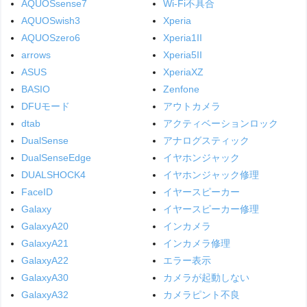
AQUOSsense7
Wi-Fi不具合
AQUOSwish3
Xperia
AQUOSzero6
Xperia1II
arrows
Xperia5II
ASUS
XperiaXZ
BASIO
Zenfone
DFUモード
アウトカメラ
dtab
アクティベーションロック
DualSense
アナログスティック
DualSenseEdge
イヤホンジャック
DUALSHOCK4
イヤホンジャック修理
FaceID
イヤースピーカー
Galaxy
イヤースピーカー修理
GalaxyA20
インカメラ
GalaxyA21
インカメラ修理
GalaxyA22
エラー表示
GalaxyA30
カメラが起動しない
GalaxyA32
カメラピント不良