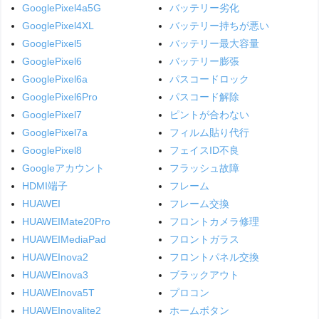
GooglePixel4a5G
バッテリー劣化
GooglePixel4XL
バッテリー持ちが悪い
GooglePixel5
バッテリー最大容量
GooglePixel6
バッテリー膨張
GooglePixel6a
パスコードロック
GooglePixel6Pro
パスコード解除
GooglePixel7
ピントが合わない
GooglePixel7a
フィルム貼り代行
GooglePixel8
フェイスID不良
Googleアカウント
フラッシュ故障
HDMI端子
フレーム
HUAWEI
フレーム交換
HUAWEIMate20Pro
フロントカメラ修理
HUAWEIMediaPad
フロントガラス
HUAWEInova2
フロントパネル交換
HUAWEInova3
ブラックアウト
HUAWEInova5T
プロコン
HUAWEInovalite2
ホームボタン