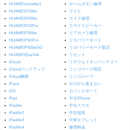
HUAWEInovalite3
ホームボタン修理
HUAWEIP10lite
マイク
HUAWEIP20lite
マイク修理
HUAWEIP20Pro
ラウドスピーカー
HUAWEIP30lite
リアカメラ修理
HUAWEIP30Pro
リカバリーモード
HUAWEIP40lite5G
リカバリーモード復旧
HUAWEIQuaTab
リセット
iCloud
リチウムイオンバッテリー
iCloudバックアップ
リンゴマーク固定
iCloud解除
リンゴループ
iFace
ロゴから進まない
iOS
ロジックボード
iPad
中古iPhone
iPadAir
中古スマホ
iPadAir2
中古端末
iPadAir3
中華タブレット
iPadAir4
修理料金