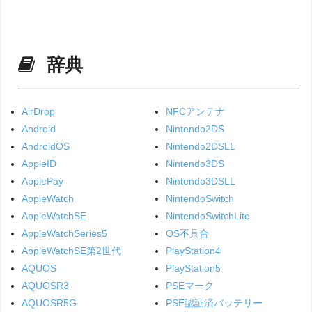
辞典
AirDrop
NFCアンテナ
Android
Nintendo2DS
AndroidOS
Nintendo2DSLL
AppleID
Nintendo3DS
ApplePay
Nintendo3DSLL
AppleWatch
NintendoSwitch
AppleWatchSE
NintendoSwitchLite
AppleWatchSeries5
OS不具合
AppleWatchSE第2世代
PlayStation4
AQUOS
PlayStation5
AQUOSR3
PSEマーク
AQUOSR5G
PSE認証済バッテリー