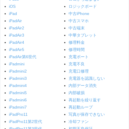
iOS
ロジックボード
iPad
中古iPhone
iPadAir
中古スマホ
iPadAir2
中古端末
iPadAir3
中華タブレット
iPadAir4
修理料金
iPadAir5
修理時間
iPadAir第6世代
充電ポート
iPadmini
充電不良
iPadmini2
充電口修理
iPadmini3
充電器を認識しない
iPadmini4
内部データ消失
iPadmini5
内部破損
iPadmini6
再起動を繰り返す
iPadmini7
再起動ループ
iPadPro11
写真が保存できない
iPadPro11第2世代
冷却ファン
iPadPro11第3世代
初期不良保証