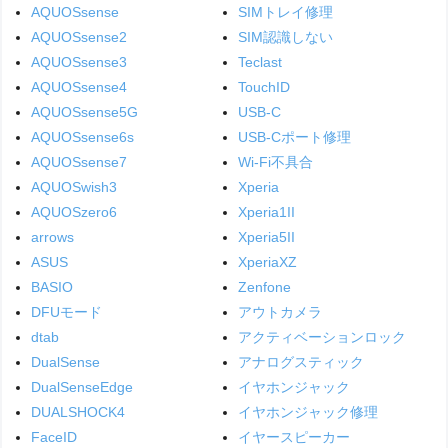
AQUOSsense
SIMトレイ修理
AQUOSsense2
SIM認識しない
AQUOSsense3
Teclast
AQUOSsense4
TouchID
AQUOSsense5G
USB-C
AQUOSsense6s
USB-Cポート修理
AQUOSsense7
Wi-Fi不具合
AQUOSwish3
Xperia
AQUOSzero6
Xperia1II
arrows
Xperia5II
ASUS
XperiaXZ
BASIO
Zenfone
DFUモード
アウトカメラ
dtab
アクティベーションロック
DualSense
アナログスティック
DualSenseEdge
イヤホンジャック
DUALSHOCK4
イヤホンジャック修理
FaceID
イヤースピーカー