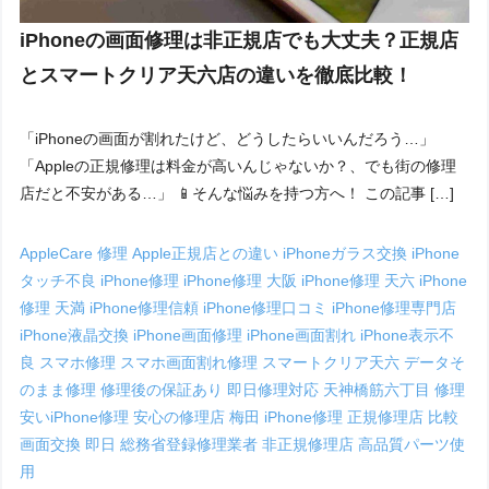
iPhoneの画面修理は非正規店でも大丈夫？正規店
とスマートクリア天六店の違いを徹底比較！
「iPhoneの画面が割れたけど、どうしたらいいんだろう…」
「Appleの正規修理は料金が高いんじゃないか？、でも街の修理
店だと不安がある…」 📱そんな悩みを持つ方へ！ この記事 […]
AppleCare 修理
Apple正規店との違い
iPhoneガラス交換
iPhone
タッチ不良
iPhone修理
iPhone修理 大阪
iPhone修理 天六
iPhone
修理 天満
iPhone修理信頼
iPhone修理口コミ
iPhone修理専門店
iPhone液晶交換
iPhone画面修理
iPhone画面割れ
iPhone表示不
良
スマホ修理
スマホ画面割れ修理
スマートクリア天六
データそ
のまま修理
修理後の保証あり
即日修理対応
天神橋筋六丁目 修理
安いiPhone修理
安心の修理店
梅田 iPhone修理
正規修理店 比較
画面交換 即日
総務省登録修理業者
非正規修理店
高品質パーツ使
用