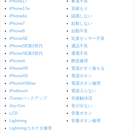
iPhone17
蓄電不良
iPhone17e
見積もり
iPhone6s
認識しない
iPhone7
起動しない
iPhone8
起動不良
iPhoneSE
近接センサー不良
iPhoneSE第2世代
通話不良
iPhoneSE第3世代
通電不良
iPhoneX
郵送修理
iPhoneXR
電源がすぐ落ちる
iPhoneXS
電源ボタン
iPhoneXSMax
電源ボタン修理
iPodtouch
電源入らない
iTunesバックアップ
非接触決済
Joy-Con
音が出ない
LCD
音量ボタン
Lightning
音量ボタン修理
Lightningコネクタ修理