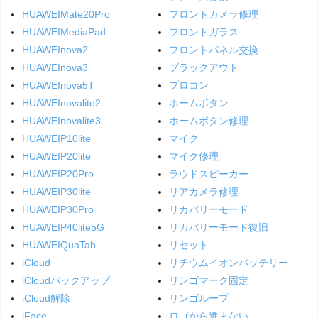
HUAWEIMate20Pro
フロントカメラ修理
HUAWEIMediaPad
フロントガラス
HUAWEInova2
フロントパネル交換
HUAWEInova3
ブラックアウト
HUAWEInova5T
プロコン
HUAWEInovalite2
ホームボタン
HUAWEInovalite3
ホームボタン修理
HUAWEIP10lite
マイク
HUAWEIP20lite
マイク修理
HUAWEIP20Pro
ラウドスピーカー
HUAWEIP30lite
リアカメラ修理
HUAWEIP30Pro
リカバリーモード
HUAWEIP40lite5G
リカバリーモード復旧
HUAWEIQuaTab
リセット
iCloud
リチウムイオンバッテリー
iCloudバックアップ
リンゴマーク固定
iCloud解除
リンゴループ
iFace
ロゴから進まない