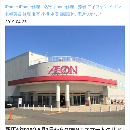
iPhone
iPhone修理 名寄
iphone修理 藻岩
アイフォン
イオン
札幌藻岩
修理
名寄
小樽
水没
画面割れ
電源つかない
2019-04-25
新店が2019年5月1日からOPEN！スマートクリア