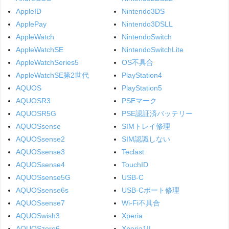
AppleID
Nintendo3DS
ApplePay
Nintendo3DSLL
AppleWatch
NintendoSwitch
AppleWatchSE
NintendoSwitchLite
AppleWatchSeries5
OS不具合
AppleWatchSE第2世代
PlayStation4
AQUOS
PlayStation5
AQUOSR3
PSEマーク
AQUOSR5G
PSE認証済バッテリー
AQUOSsense
SIMトレイ修理
AQUOSsense2
SIM認識しない
AQUOSsense3
Teclast
AQUOSsense4
TouchID
AQUOSsense5G
USB-C
AQUOSsense6s
USB-Cポート修理
AQUOSsense7
Wi-Fi不具合
AQUOSwish3
Xperia
AQUOSzero6
Xperia1II