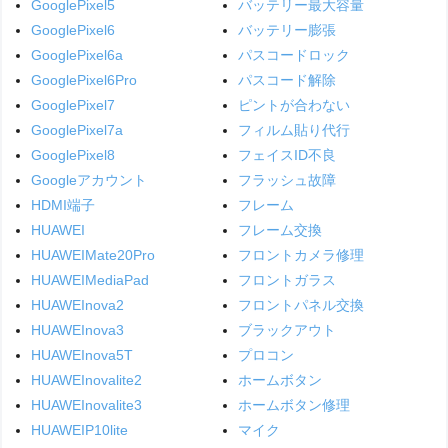
GooglePixel5
バッテリー最大容量
GooglePixel6
バッテリー膨張
GooglePixel6a
パスコードロック
GooglePixel6Pro
パスコード解除
GooglePixel7
ピントが合わない
GooglePixel7a
フィルム貼り代行
GooglePixel8
フェイスID不良
Googleアカウント
フラッシュ故障
HDMI端子
フレーム
HUAWEI
フレーム交換
HUAWEIMate20Pro
フロントカメラ修理
HUAWEIMediaPad
フロントガラス
HUAWEInova2
フロントパネル交換
HUAWEInova3
ブラックアウト
HUAWEInova5T
プロコン
HUAWEInovalite2
ホームボタン
HUAWEInovalite3
ホームボタン修理
HUAWEIP10lite
マイク