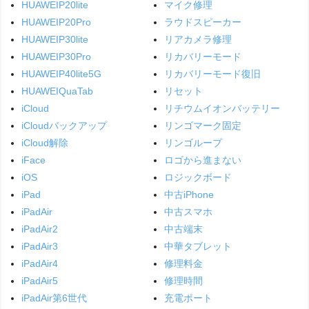
HUAWEIP20lite
マイク修理
HUAWEIP20Pro
ラウドスピーカー
HUAWEIP30lite
リアカメラ修理
HUAWEIP30Pro
リカバリーモード
HUAWEIP40lite5G
リカバリーモード復旧
HUAWEIQuaTab
リセット
iCloud
リチウムイオンバッテリー
iCloudバックアップ
リンゴマーク固定
iCloud解除
リンゴループ
iFace
ロゴから進まない
iOS
ロジックボード
iPad
中古iPhone
iPadAir
中古スマホ
iPadAir2
中古端末
iPadAir3
中華タブレット
iPadAir4
修理料金
iPadAir5
修理時間
iPadAir第6世代
充電ポート