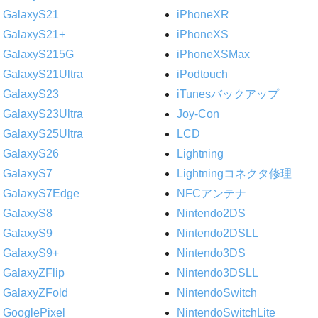
GalaxyS21
iPhoneXR
GalaxyS21+
iPhoneXS
GalaxyS215G
iPhoneXSMax
GalaxyS21Ultra
iPodtouch
GalaxyS23
iTunesバックアップ
GalaxyS23Ultra
Joy-Con
GalaxyS25Ultra
LCD
GalaxyS26
Lightning
GalaxyS7
Lightningコネクタ修理
GalaxyS7Edge
NFCアンテナ
GalaxyS8
Nintendo2DS
GalaxyS9
Nintendo2DSLL
GalaxyS9+
Nintendo3DS
GalaxyZFlip
Nintendo3DSLL
GalaxyZFold
NintendoSwitch
GooglePixel
NintendoSwitchLite