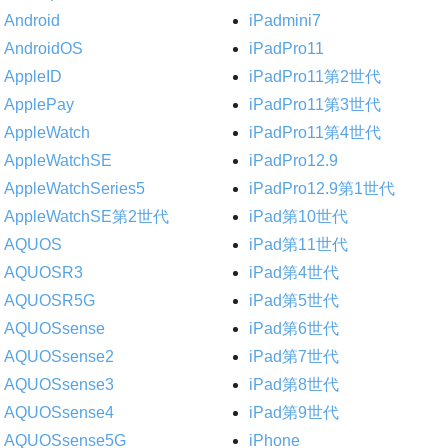
Android
iPadmini7
AndroidOS
iPadPro11
AppleID
iPadPro11第2世代
ApplePay
iPadPro11第3世代
AppleWatch
iPadPro11第4世代
AppleWatchSE
iPadPro12.9
AppleWatchSeries5
iPadPro12.9第1世代
AppleWatchSE第2世代
iPad第10世代
AQUOS
iPad第11世代
AQUOSR3
iPad第4世代
AQUOSR5G
iPad第5世代
AQUOSsense
iPad第6世代
AQUOSsense2
iPad第7世代
AQUOSsense3
iPad第8世代
AQUOSsense4
iPad第9世代
AQUOSsense5G
iPhone