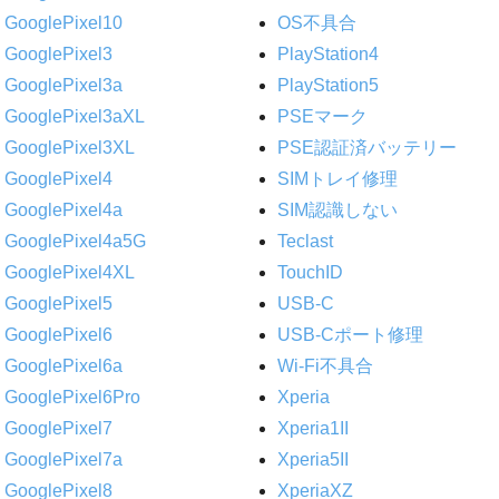
GooglePixel10
OS不具合
GooglePixel3
PlayStation4
GooglePixel3a
PlayStation5
GooglePixel3aXL
PSEマーク
GooglePixel3XL
PSE認証済バッテリー
GooglePixel4
SIMトレイ修理
GooglePixel4a
SIM認識しない
GooglePixel4a5G
Teclast
GooglePixel4XL
TouchID
GooglePixel5
USB-C
GooglePixel6
USB-Cポート修理
GooglePixel6a
Wi-Fi不具合
GooglePixel6Pro
Xperia
GooglePixel7
Xperia1II
GooglePixel7a
Xperia5II
GooglePixel8
XperiaXZ