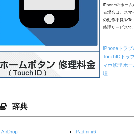
iPhoneのホー
る場合は、スマ
の動作不良やTo
修理サービスで、
iPhoneトラ
TouchIDトラ
マホ修理
ホー
理
辞典
AirDrop
iPadmini6