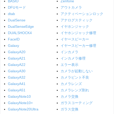
BASIO
Zenfone
DFUモード
アウトカメラ
dtab
アクティベーションロック
DualSense
アナログスティック
DualSenseEdge
イヤホンジャック
DUALSHOCK4
イヤホンジャック修理
FaceID
イヤースピーカー
Galaxy
イヤースピーカー修理
GalaxyA20
インカメラ
GalaxyA21
インカメラ修理
GalaxyA22
エラー表示
GalaxyA30
カメラが起動しない
GalaxyA32
カメラピント不良
GalaxyA41
カメラレンズ
GalaxyA51
カメラレンズ割れ
GalaxyNote10
カメラ交換
GalaxyNote10+
ガラスコーティング
GalaxyNote20Ultra
ガラス交換