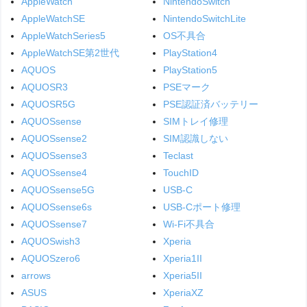
AppleWatch
NintendoSwitch
AppleWatchSE
NintendoSwitchLite
AppleWatchSeries5
OS不具合
AppleWatchSE第2世代
PlayStation4
AQUOS
PlayStation5
AQUOSR3
PSEマーク
AQUOSR5G
PSE認証済バッテリー
AQUOSsense
SIMトレイ修理
AQUOSsense2
SIM認識しない
AQUOSsense3
Teclast
AQUOSsense4
TouchID
AQUOSsense5G
USB-C
AQUOSsense6s
USB-Cポート修理
AQUOSsense7
Wi-Fi不具合
AQUOSwish3
Xperia
AQUOSzero6
Xperia1II
arrows
Xperia5II
ASUS
XperiaXZ