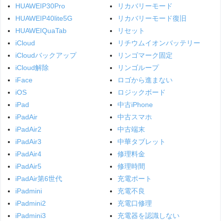
HUAWEIP30Pro
リカバリーモード
HUAWEIP40lite5G
リカバリーモード復旧
HUAWEIQuaTab
リセット
iCloud
リチウムイオンバッテリー
iCloudバックアップ
リンゴマーク固定
iCloud解除
リンゴループ
iFace
ロゴから進まない
iOS
ロジックボード
iPad
中古iPhone
iPadAir
中古スマホ
iPadAir2
中古端末
iPadAir3
中華タブレット
iPadAir4
修理料金
iPadAir5
修理時間
iPadAir第6世代
充電ポート
iPadmini
充電不良
iPadmini2
充電口修理
iPadmini3
充電器を認識しない