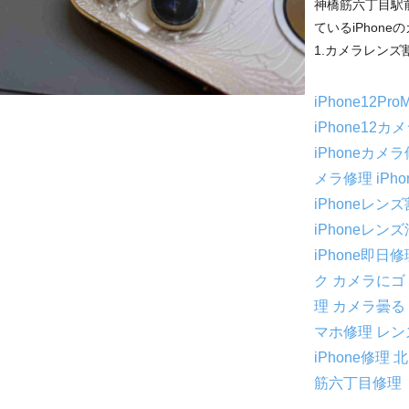
神橋筋六丁目駅
ているiPhon
1.カメラレンズ割
iPhone12P
iPhone12
iPhoneカメ
メラ修理
iP
iPhoneレ
iPhoneレン
iPhone即日
ク
カメラにゴ
理
カメラ曇る
マホ修理
レン
iPhone修理
北
筋六丁目修理