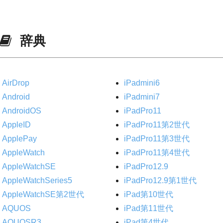
辞典
AirDrop
iPadmini6
Android
iPadmini7
AndroidOS
iPadPro11
AppleID
iPadPro11第2世代
ApplePay
iPadPro11第3世代
AppleWatch
iPadPro11第4世代
AppleWatchSE
iPadPro12.9
AppleWatchSeries5
iPadPro12.9第1世代
AppleWatchSE第2世代
iPad第10世代
AQUOS
iPad第11世代
AQUOSR3
iPad第4世代