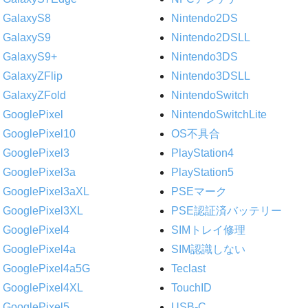
GalaxyS8
Nintendo2DS
GalaxyS9
Nintendo2DSLL
GalaxyS9+
Nintendo3DS
GalaxyZFlip
Nintendo3DSLL
GalaxyZFold
NintendoSwitch
GooglePixel
NintendoSwitchLite
GooglePixel10
OS不具合
GooglePixel3
PlayStation4
GooglePixel3a
PlayStation5
GooglePixel3aXL
PSEマーク
GooglePixel3XL
PSE認証済バッテリー
GooglePixel4
SIMトレイ修理
GooglePixel4a
SIM認識しない
GooglePixel4a5G
Teclast
GooglePixel4XL
TouchID
GooglePixel5
USB-C