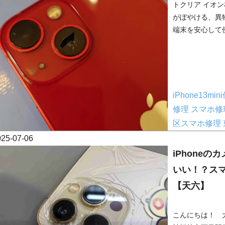
トクリア イオ
がぼやける、異
端末を安心して使
iPhone13mi
修理
スマホ修
区スマホ修理
025-07-06
iPhone
いい！？ス
【天六】
こんにちは！ 