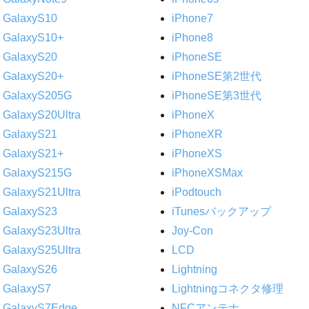
GalaxyS10
iPhone7
GalaxyS10+
iPhone8
GalaxyS20
iPhoneSE
GalaxyS20+
iPhoneSE第2世代
GalaxyS205G
iPhoneSE第3世代
GalaxyS20Ultra
iPhoneX
GalaxyS21
iPhoneXR
GalaxyS21+
iPhoneXS
GalaxyS215G
iPhoneXSMax
GalaxyS21Ultra
iPodtouch
GalaxyS23
iTunesバックアップ
GalaxyS23Ultra
Joy-Con
GalaxyS25Ultra
LCD
GalaxyS26
Lightning
GalaxyS7
Lightningコネクタ修理
GalaxyS7Edge
NFCアンテナ