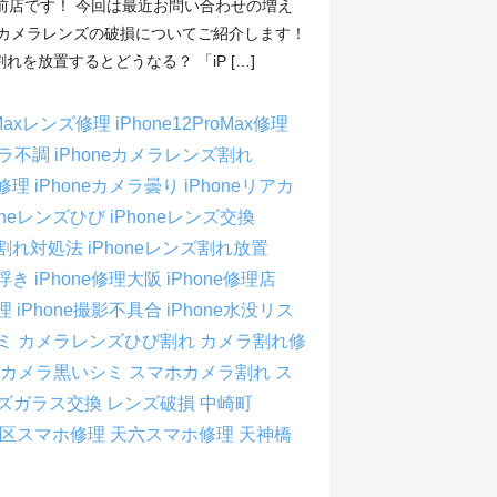
前店です！ 今回は最近お問い合わせの増え
eのカメラレンズの破損についてご紹介します！
れを放置するとどうなる？ 「iP […]
roMaxレンズ修理
iPhone12ProMax修理
カメラ不調
iPhoneカメラレンズ割れ
ラ修理
iPhoneカメラ曇り
iPhoneリアカ
honeレンズひび
iPhoneレンズ交換
ンズ割れ対処法
iPhoneレンズ割れ放置
ズ浮き
iPhone修理大阪
iPhone修理店
修理
iPhone撮影不具合
iPhone水没リス
ミ
カメラレンズひび割れ
カメラ割れ修
カメラ黒いシミ
スマホカメラ割れ
ス
ズガラス交換
レンズ破損
中崎町
区スマホ修理
天六スマホ修理
天神橋