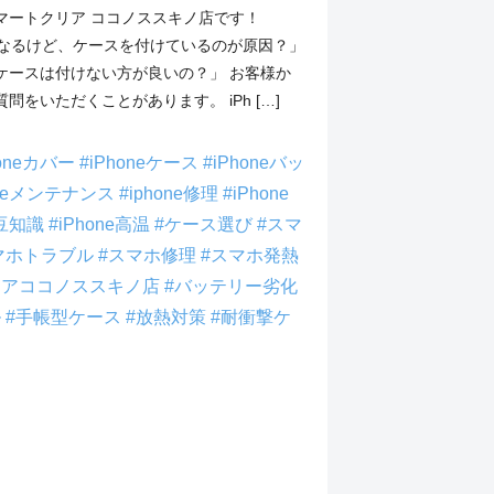
マートクリア ココノススキノ店です！
熱くなるけど、ケースを付けているのが原因？」
ケースは付けない方が良いの？」 お客様か
問をいただくことがあります。 iPh […]
honeカバー
#iPhoneケース
#iPhoneバッ
oneメンテナンス
#iphone修理
#iPhone
e豆知識
#iPhone高温
#ケース選び
#スマ
マホトラブル
#スマホ修理
#スマホ発熱
リアココノススキノ店
#バッテリー劣化
ル
#手帳型ケース
#放熱対策
#耐衝撃ケ