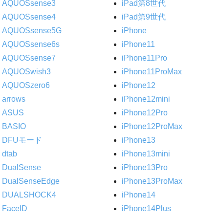
AQUOSsense3
iPad第8世代
AQUOSsense4
iPad第9世代
AQUOSsense5G
iPhone
AQUOSsense6s
iPhone11
AQUOSsense7
iPhone11Pro
AQUOSwish3
iPhone11ProMax
AQUOSzero6
iPhone12
arrows
iPhone12mini
ASUS
iPhone12Pro
BASIO
iPhone12ProMax
DFUモード
iPhone13
dtab
iPhone13mini
DualSense
iPhone13Pro
DualSenseEdge
iPhone13ProMax
DUALSHOCK4
iPhone14
FaceID
iPhone14Plus