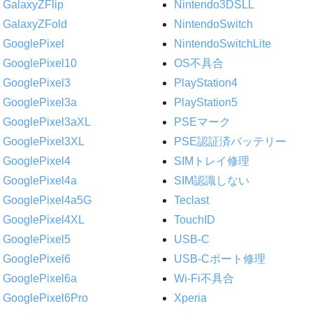
GalaxyZFlip
Nintendo3DSLL
GalaxyZFold
NintendoSwitch
GooglePixel
NintendoSwitchLite
GooglePixel10
OS不具合
GooglePixel3
PlayStation4
GooglePixel3a
PlayStation5
GooglePixel3aXL
PSEマーク
GooglePixel3XL
PSE認証済バッテリー
GooglePixel4
SIMトレイ修理
GooglePixel4a
SIM認識しない
GooglePixel4a5G
Teclast
GooglePixel4XL
TouchID
GooglePixel5
USB-C
GooglePixel6
USB-Cポート修理
GooglePixel6a
Wi-Fi不具合
GooglePixel6Pro
Xperia