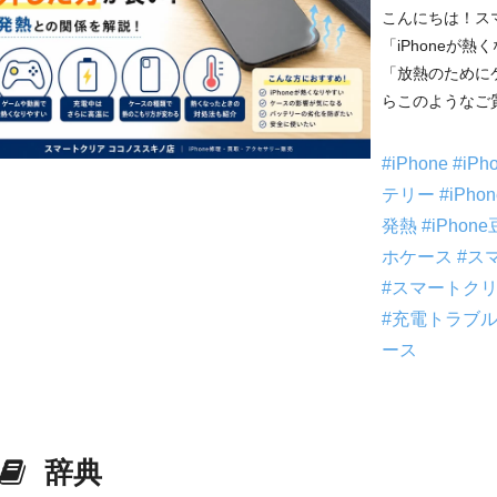
こんにちは！ス
「iPhoneが
「放熱のために
らこのようなご質
#iPhone
#iP
テリー
#iPh
発熱
#iPhon
ホケース
#ス
#スマートク
#充電トラブ
ース
辞典