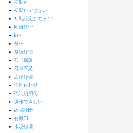
初期化
初期化できない
初期設定が進まない
即日修理
圏外
基板
基板修理
安心保証
容量不足
店頭修理
強制再起動
強制初期化
操作できない
故障診断
有機EL
水没修理