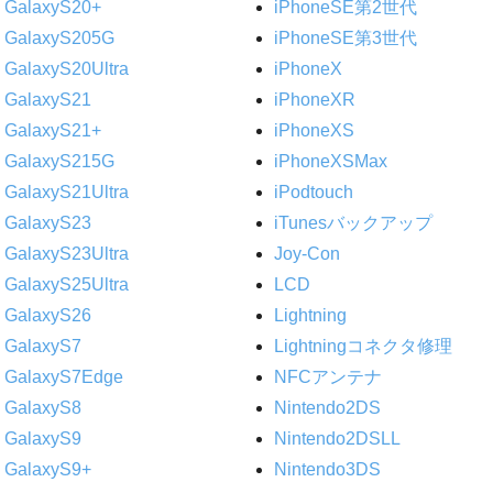
GalaxyS20+
iPhoneSE第2世代
GalaxyS205G
iPhoneSE第3世代
GalaxyS20Ultra
iPhoneX
GalaxyS21
iPhoneXR
GalaxyS21+
iPhoneXS
GalaxyS215G
iPhoneXSMax
GalaxyS21Ultra
iPodtouch
GalaxyS23
iTunesバックアップ
GalaxyS23Ultra
Joy-Con
GalaxyS25Ultra
LCD
GalaxyS26
Lightning
GalaxyS7
Lightningコネクタ修理
GalaxyS7Edge
NFCアンテナ
GalaxyS8
Nintendo2DS
GalaxyS9
Nintendo2DSLL
GalaxyS9+
Nintendo3DS